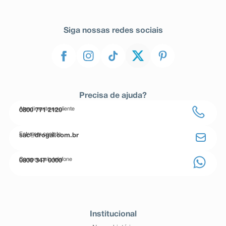
Siga nossas redes sociais
Precisa de ajuda?
Atendimento ao cliente
0800 771 2120
Entre em contato
sac@drogal.com.br
Compre pelo telefone
0800 347 0000
Institucional