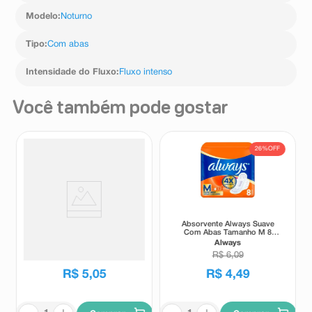
Modelo
:
Noturno
Tipo
:
Com abas
Intensidade do Fluxo
:
Fluxo intenso
Você também pode gostar
26%
OFF
Absorvente Externo Intimus
Absorvente Always Suave
Tripla Proteção Seca c/Abas 8
Com Abas Tamanho M 8
Unidades
Unidades
Intimus
Always
R$
6
,
09
R$
5
,
05
R$
4
,
49