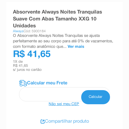
8
º
teste gravidez
Absorvente Always Noites Tranquilas
9
º
esmalte
Suave Com Abas Tamanho XXG 10
Unidades
10
º
absorvente
Always
Cód: 5900184
O Absorvente Always Noites Tranquilas se ajusta
perfeitamente ao seu corpo para até 0% de vazamentos,
com formato anatômico que...
Ver mais
R$ 41,65
1
X de
R$ 41,65
s/ juros no cartão
Não sei meu CEP
Compartilhar produto