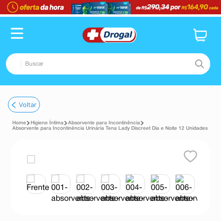
Buscar
TERMOS MAIS BUSCADOS
Voltar
1
º
fralda
Higiene Íntima
Absorvente para Incontinência
2
º
pampers confort sec max
Absorvente para Incontinência Urinária Tena Lady Discreet Dia e Noite 12 Unidades
3
º
dipirona
4
º
lenço umedecido
5
º
tadalafila
6
º
desodorante
7
º
minoxidil