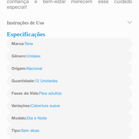
confiança e bem-estar merecem esse cuidado
especial!
Instruções de Uso
Especificações
Retire a fita adesiva do verso e fixe o absorvente na
calcinha. Certifique-se de que esteja bem ajustado ao
Marca
:
Tena
corpo para acompanhar seus movimentos, tanto de dia
quanto à noite. Troque sempre que sentir necessidade
para manter a higiene, o conforto e a proteção.
Gênero
:
Unissex
Origem
:
Nacional
Quantidade
:
12 Unidades
Fases da Vida
:
Para adultos
Variações
:
Cobertura suave
Modelo
:
Dia e Noite
Tipo
:
Sem abas