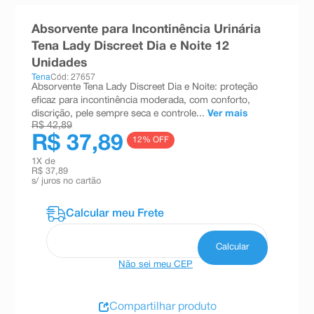
8
º
teste gravidez
Absorvente para Incontinência Urinária
9
º
esmalte
Tena Lady Discreet Dia e Noite 12
Unidades
10
º
absorvente
Tena
Cód: 27657
Absorvente Tena Lady Discreet Dia e Noite: proteção
eficaz para incontinência moderada, com conforto,
discrição, pele sempre seca e controle...
Ver mais
R$ 42,89
R$ 37,89
12
% OFF
1
X de
R$ 37,89
s/ juros no cartão
Não sei meu CEP
Compartilhar produto