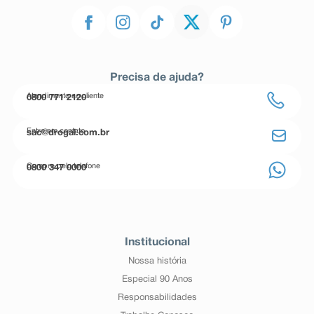
Precisa de ajuda?
Atendimento ao cliente
0800 771 2120
Entre em contato
sac@drogal.com.br
Compre pelo telefone
0800 347 0000
Institucional
Nossa história
Especial 90 Anos
Responsabilidades