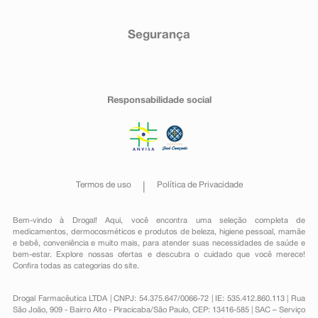
Segurança
Responsabilidade social
Termos de uso
Política de Privacidade
Bem-vindo à Drogal! Aqui, você encontra uma seleção completa de
medicamentos
,
dermocosméticos e produtos de beleza
,
higiene pessoal
,
mamãe
e bebê
,
conveniência
e muito mais, para atender suas necessidades de saúde e
bem-estar. Explore nossas ofertas e descubra o cuidado que você merece!
Confira todas as categorias do site.
Drogal Farmacêutica LTDA | CNPJ: 54.375.647/0066-72 | IE: 535.412.860.113 | Rua
São João, 909 - Bairro Alto - Piracicaba/São Paulo, CEP: 13416-585 | SAC – Serviço