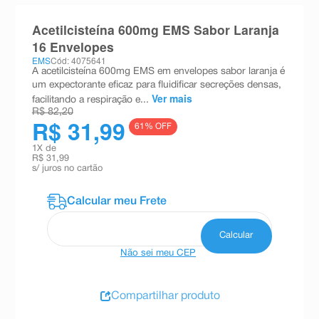
8
º
absorvente
Acetilcisteína 600mg EMS Sabor Laranja
9
º
teste gravidez
16 Envelopes
EMS
Cód: 4075641
10
º
esmalte
A acetilcisteína 600mg EMS em envelopes sabor laranja é
um expectorante eficaz para fluidificar secreções densas,
Ver mais
facilitando a respiração e...
R$ 82,20
R$ 31,99
61
% OFF
1
X de
R$ 31,99
s/ juros no cartão
Não sei meu CEP
Compartilhar produto