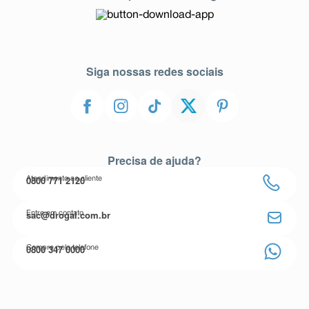
Siga nossas redes sociais
Precisa de ajuda?
0800 771 2120
Atendimento ao cliente
sac@drogal.com.br
Entre em contato
0800 347 0000
Compre pelo telefone