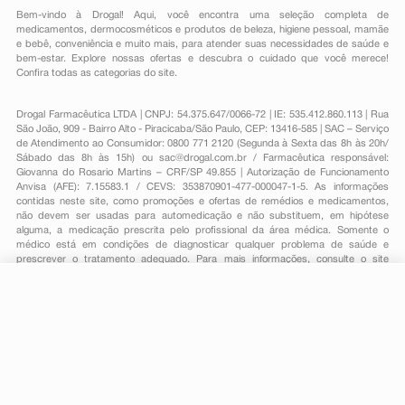
Bem-vindo à Drogal! Aqui, você encontra uma seleção completa de
medicamentos
,
dermocosméticos e produtos de beleza
,
higiene pessoal
,
mamãe
e bebê
,
conveniência
e muito mais, para atender suas necessidades de saúde e
bem-estar. Explore nossas ofertas e descubra o cuidado que você merece!
Confira todas as categorias do site.
Drogal Farmacêutica LTDA | CNPJ: 54.375.647/0066-72 | IE: 535.412.860.113 | Rua
São João, 909 - Bairro Alto - Piracicaba/São Paulo, CEP: 13416-585 | SAC – Serviço
de Atendimento ao Consumidor: 0800 771 2120 (Segunda à Sexta das 8h às 20h/
Sábado das 8h às 15h) ou
sac@drogal.com.br
/ Farmacêutica responsável:
Giovanna do Rosario Martins – CRF/SP 49.855 | Autorização de Funcionamento
Anvisa (AFE): 7.15583.1 / CEVS: 353870901-477-000047-1-5. As informações
contidas neste site, como promoções e ofertas de remédios e medicamentos,
não devem ser usadas para automedicação e não substituem, em hipótese
alguma, a medicação prescrita pelo profissional da área médica. Somente o
médico está em condições de diagnosticar qualquer problema de saúde e
prescrever o tratamento adequado. Para mais informações, consulte o site
Anvisa. As fotos contidas em nosso site são meramente ilustrativas. Promoções e
preços são válidos apenas para compras on-line, caso haja disponibilidade e
R$ 82,20
estão sujeitos a alterações no decorrer do dia. Todos os direitos reservados.
R$ 31,99
-
+
Comprar
Em
1
x
R$ 31,99
Powered by