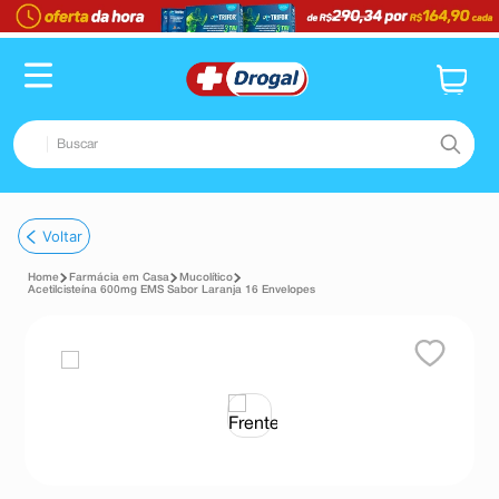
Buscar
TERMOS MAIS BUSCADOS
Voltar
1
º
pampers confort sec max
Farmácia em Casa
Mucolítico
2
º
fralda
Acetilcisteína 600mg EMS Sabor Laranja 16 Envelopes
3
º
dipirona
4
º
lenço umedecido
5
º
tadalafila
6
º
desodorante
7
º
minoxidil