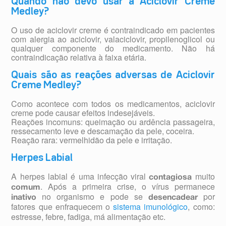
Quando não devo usar a Aciclovir Creme
Medley?
O uso de aciclovir creme é contraindicado em pacientes
com alergia ao aciclovir, valaciclovir, propilenoglicol ou
qualquer componente do medicamento. Não há
contraindicação relativa à faixa etária.
Quais são as reações adversas de Aciclovir
Creme Medley?
Como acontece com todos os medicamentos, aciclovir
creme pode causar efeitos indesejáveis.
Reações incomuns: queimação ou ardência passageira,
ressecamento leve e descamação da pele, coceira.
Reação rara: vermelhidão da pele e irritação.
Herpes Labial
A herpes labial é uma infecção viral
muito
contagiosa
. Após a primeira crise, o vírus permanece
comum
no organismo e pode se
por
inativo
desencadear
fatores que enfraquecem o
sistema imunológico
, como:
estresse, febre, fadiga, má alimentação etc.