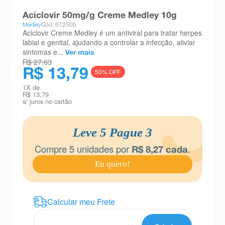
8
º
teste gravidez
Aciclovir 50mg/g Creme Medley 10g
Medley
Cód: 672505
9
º
absorvente
Aciclovir Creme Medley é um antiviral para tratar herpes
labial e genital, ajudando a controlar a infecção, aliviar
10
º
shampoo
sintomas e...
Ver mais
R$ 27,63
R$ 13,79
50
% OFF
1
X de
R$ 13,79
s/ juros no cartão
Leve 5 Pague 3
Compre
5
unidades por
.
R$
8
,
27
cada
Eu quero!