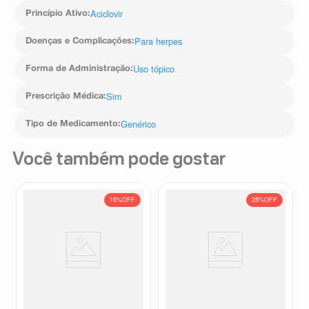
Aciclovir
Princípio Ativo
:
Para herpes
Doenças e Complicações
:
Uso tópico
Forma de Administração
:
Sim
Prescrição Médica
:
Genérico
Tipo de Medicamento
:
Você também pode gostar
19%
OFF
28%
OFF
Penvir 125mg 10 Comprimidos
Penvir Lábia 1% Creme 5g
Revestidos
Penvir
Penvir
R$
132
,
64
R$
72
,
49