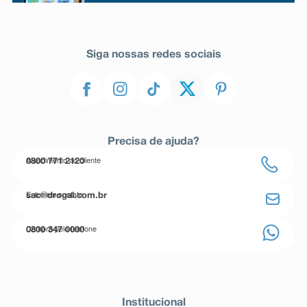
Siga nossas redes sociais
Precisa de ajuda?
Atendimento ao cliente
0800 771 2120
Entre em contato
sac@drogal.com.br
Compre pelo telefone
0800 347 0000
Institucional