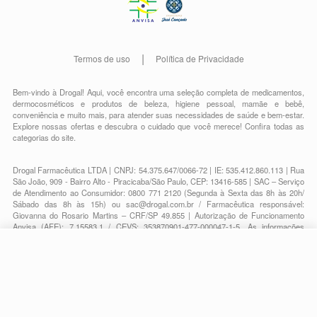
Termos de uso
Política de Privacidade
Bem-vindo à Drogal! Aqui, você encontra uma seleção completa de
medicamentos
,
dermocosméticos e produtos de beleza
,
higiene pessoal
,
mamãe e bebê
,
conveniência
e muito mais, para atender suas necessidades de saúde e bem-estar.
Explore nossas ofertas e descubra o cuidado que você merece!
Confira todas as
categorias do site.
Drogal Farmacêutica LTDA | CNPJ: 54.375.647/0066-72 | IE: 535.412.860.113 | Rua
São João, 909 - Bairro Alto - Piracicaba/São Paulo, CEP: 13416-585 | SAC – Serviço
de Atendimento ao Consumidor: 0800 771 2120 (Segunda à Sexta das 8h às 20h/
Sábado das 8h às 15h) ou
sac@drogal.com.br
/ Farmacêutica responsável:
Giovanna do Rosario Martins – CRF/SP 49.855 | Autorização de Funcionamento
Anvisa (AFE): 7.15583.1 / CEVS: 353870901-477-000047-1-5. As informações
contidas neste site, como promoções e ofertas de remédios e medicamentos, não
devem ser usadas para automedicação e não substituem, em hipótese alguma, a
R$ 27,63
medicação prescrita pelo profissional da área médica. Somente o médico está em
-
+
R$ 13,79
condições de diagnosticar qualquer problema de saúde e prescrever o tratamento
Comprar
adequado. Para mais informações, consulte o site Anvisa. As fotos contidas em
Em
1
x
R$ 13,79
nosso site são meramente ilustrativas. Promoções e preços são válidos apenas
para compras on-line, caso haja disponibilidade e estão sujeitos a alterações no
decorrer do dia. Todos os direitos reservados.