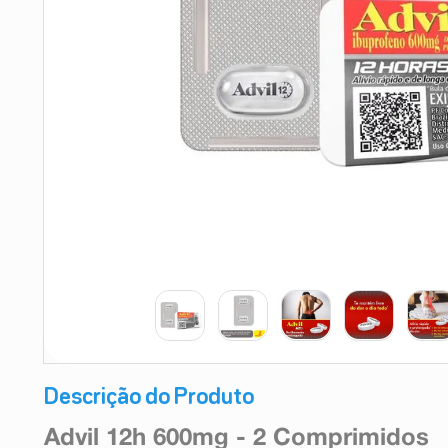
9
º
esmalte
10
º
absorvente
Descrição do Produto
Advil 12h 600mg - 2 Comprimidos