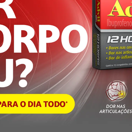
crólise epidérmica (NET). Reação
têmicos (DRESS). Reações de
er: edema facial, da língua e da
angioedema ou choque grave) e
 miocárdio. Dermatite, erupção
do necrólise epidérmica e eritema
do de anafilaxia, angioedema e
que pode ser um sinal de reação
 Kounis, pustulose exantemática
êutico o aparecimento de reações
ambém à empresa através do seu