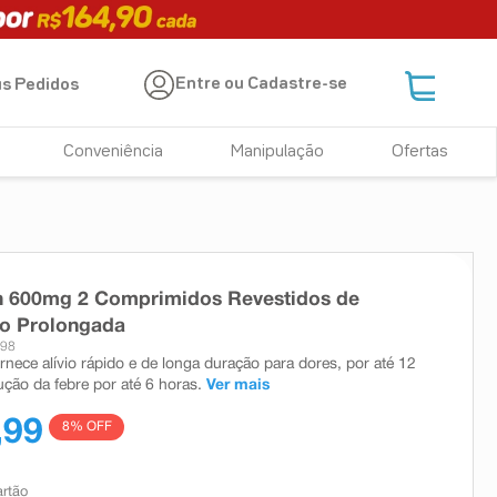
Entre ou Cadastre-se
s Pedidos
Conveniência
Manipulação
Ofertas
2h 600mg 2 Comprimidos Revestidos de
ão Prolongada
698
rnece alívio rápido e de longa duração para dores, por até 12
ução da febre por até 6 horas.
Ver mais
,99
8
% OFF
artão