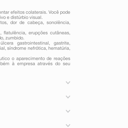
tar efeitos colaterais. Você pode
vo e distúrbio visual.
tos, dor de cabeça, sonolência,
 flatulência, erupções cutâneas,
do, zumbido.
era gastrointestinal, gastrite,
ial, síndrome nefrótica, hematúria,
êutico o aparecimento de reações
ambém à empresa através do seu
ra as seguintes dores, por até 12
 dor de enxaqueca;
tensidade, tais como: musculares
 da fórmula;
lgia), de gripe e resfriados comuns,
, não excedendo dois comprimidos
 (AINE);
ta, dor pós-traumática (contusão,
do durante ou após as refeições.
ração ou sangramento do estômago;