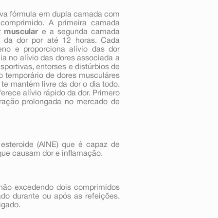
iva fórmula em dupla camada com
comprimido. A primeira camada
r muscular
e a segunda camada
s da dor por até 12 horas. Cada
o e proporciona alívio das dor
ia no alívio das dores associada a
sportivas, entorses e distúrbios de
io temporário de dores musculáres
 te mantém livre da dor o dia todo.
rece alívio rápido da dor. Primero
eração prolongada no mercado de
 esteroide (AINE) que é capaz de
 que causam dor e inflamação.
, não excedendo dois comprimidos
do durante ou após as refeições.
igado.