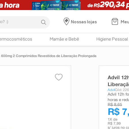
:)
Meu
Nossas lojas
ermocosméticos
Mamãe e Bebê
Higiene Pessoal
h 600mg 2 Comprimidos Revestidos de Liberação Prolongada
Advil 1
Liberaç
Advil
Cód: 22
Advil 12h fo
horas e red
R$ 8,65
R$ 7
1
X de
R$ 7,99
s/ juros no c