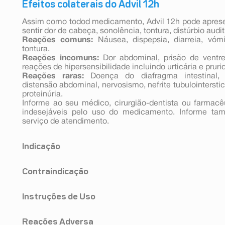
Efeitos colaterais do Advil 12h
Assim como todod medicamento, Advil 12h pode apresen
sentir dor de cabeça, sonolência, tontura, distúrbio auditi
Reações comuns:
Náusea, dispepsia, diarreia, vómi
tontura.
Reações incomuns:
Dor abdominal, prisão de ventre,
reações de hipersensibilidade incluindo urticária e pruri
Reações raras:
Doença do diafragma intestinal, úlc
distensão abdominal, nervosismo, nefrite tubulointerstic
proteinúria.
Informe ao seu médico, cirurgião-dentista ou farmac
indesejáveis pelo uso do medicamento. Informe t
serviço de atendimento.
Indicação
Advil® 12h fornece alívio rápido e de longa duração pa
Contraindicação
horas:
• dores de cabeça, incluindo dor de cabeça tensional e
Não use este medicamento se apresentar:
• Alívio temporário de dores de leve a moderada in
Instruções de Uso
- alergia ao ibuprofeno ou a qualquer outro componente
(mialgia), nas articulações(artralgia), nas costas (lomba
- alergia ao ácido acetilsalicílico (AAS, Aspirina);
dor de dente e de extrações dentárias, e dor menstrual;
Tomar um comprimido, por via oral, a cada 12 horas
- alergia a qualquer outro anti-inflamatório não esteroide
• Alívio de dores associadas a: inflamação da gargan
Reações Adversa
(1.200 mg) em um período de 24 horas. Deve ser toma
- histórico prévio ou atual de úlcera estomacal, perfu