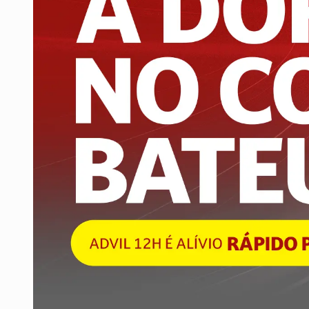
eritema multiforme, síndrome de Stevens-Johnson e ne
Medicamentosa com Eosinofilia e Sintomas Sis
hipersensibilidade graves, onde os sintomas podem s
laringe, dispneia, taquicardia, hipotensão (anafilaxia, 
exacerbação de asma e broncoespasmo. Infarto do
cutânea, fotodermatite, dermatoses bolhosas (incluin
multiforme). Reações de hipersensibilidade varian
broncoespasmo a dispneia e urticária.
Reação com frequência desconhecida: Dor no peito, 
alérgica potencialmente grave, chamada síndrome de
generalizada aguda.
Informe ao seu médico, cirurgião-dentista ou farmac
indesejáveis pelo uso do medicamento. Informe t
serviço de atendimento.