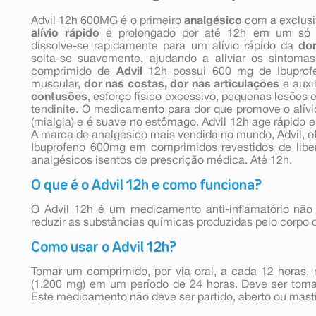
Advil 12h 600MG é o primeiro
analgésico
com a exclus
alívio rápido
e prolongado por até 12h em um só 
dissolve-se rapidamente para um alívio rápido da
do
solta-se suavemente, ajudando a aliviar os sintoma
comprimido de
Advil
12h possui 600 mg de Ibuprofen
muscular,
dor nas costas,
dor nas articulações
e auxil
contusões
, esforço físico excessivo, pequenas lesões e
tendinite. O medicamento para dor que promove o alív
(mialgia) e é suave no estômago. Advil 12h age rápido e
A marca de analgésico mais vendida no mundo, Advil, ofe
Ibuprofeno 600mg em comprimidos revestidos de lib
analgésicos isentos de prescrição médica. Até 12h.
O que é o Advil 12h e como funciona?
O Advil 12h é um medicamento anti-inflamatório não
reduzir as substâncias químicas produzidas pelo corpo
Como usar o Advil 12h?
Tomar um comprimido, por via oral, a cada 12 horas
(1.200 mg) em um período de 24 horas. Deve ser toma
Este medicamento não deve ser partido, aberto ou mast