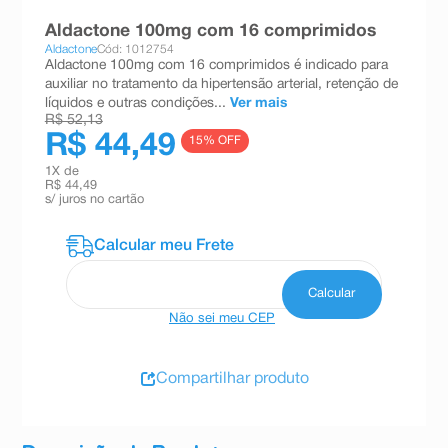
8
º
teste gravidez
Aldactone 100mg com 16 comprimidos
Aldactone
Cód: 1012754
9
º
absorvente
Aldactone 100mg com 16 comprimidos é indicado para
auxiliar no tratamento da hipertensão arterial, retenção de
10
º
shampoo
líquidos e outras condições...
Ver mais
R$ 52,13
R$ 44,49
15
% OFF
1
X de
R$ 44,49
s/ juros no cartão
Não sei meu CEP
Compartilhar produto