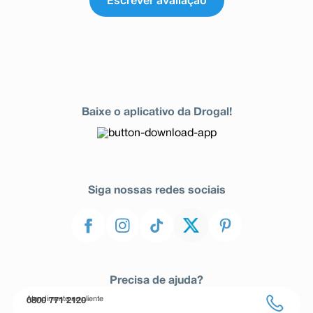
Escrever avaliação
Baixe o aplicativo da Drogal!
Siga nossas redes sociais
Precisa de ajuda?
Atendimento ao cliente
0800 771 2120