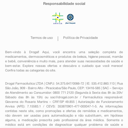
Responsabilidade social
Termos de uso
Política de Privacidade
Bem-vindo à Drogal! Aqui, você encontra uma seleção completa de
medicamentos
,
dermocosméticos e produtos de beleza
,
higiene pessoal
,
mamãe
e bebê
,
conveniência
e muito mais, para atender suas necessidades de saúde e
bem-estar. Explore nossas ofertas e descubra o cuidado que você merece!
Confira todas as categorias do site.
Drogal Farmacêutica LTDA | CNPJ: 54.375.647/0066-72 | IE: 535.412.860.113 | Rua
São João, 909 - Bairro Alto - Piracicaba/São Paulo, CEP: 13416-585 | SAC – Serviço
de Atendimento ao Consumidor: 0800 771 2120 (Segunda à Sexta das 8h às 20h/
Sábado das 8h às 15h) ou
sac@drogal.com.br
/ Farmacêutica responsável:
Giovanna do Rosario Martins – CRF/SP 49.855 | Autorização de Funcionamento
Anvisa (AFE): 7.15583.1 / CEVS: 353870901-477-000047-1-5. As informações
contidas neste site, como promoções e ofertas de remédios e medicamentos,
não devem ser usadas para automedicação e não substituem, em hipótese
alguma, a medicação prescrita pelo profissional da área médica. Somente o
médico está em condições de diagnosticar qualquer problema de saúde e