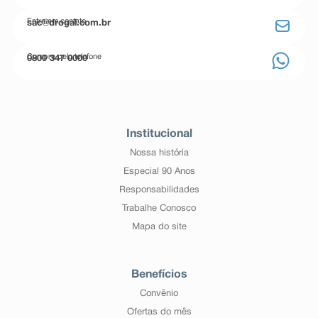
Entre em contato
sac@drogal.com.br
Compre pelo telefone
0800 347 0000
Institucional
Nossa história
Especial 90 Anos
Responsabilidades
Trabalhe Conosco
Mapa do site
Benefícios
Convênio
Ofertas do mês