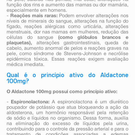
função dos rins e aumento das mamas ou dor mamária,
especialmente em homens.
-
Reações mais raras:
Podem envolver alterações nos
níveis de minerais do sangue, alterações na função do
fígado, reações alérgicas como urticária, alterações
menstruais, dor nas mamas em mulheres, redução das
células do sangue
(como glóbulos brancos e
plaquetas),
alterações gastrointestinais, queda de
cabelo, aumento anormal de pelos e reações graves na
pele, como síndrome de Stevens-Johnson e necrólise
epidérmica tóxica. Essas reações exigem avaliação
médica imediata.
Qual é o princípio ativo do Aldactone
100mg?
O Aldactone 100mg possui como princípio ativo:
-
Espironolactona:
A espironolactona é um diurético
poupador de potássio que atua bloqueando a ação da
aldosterona, um hormônio responsável pela retenção
de sódio e líquidos no organismo. Dessa forma, auxilia
na eliminação do excesso de líquidos pela urina,
contribuindo para o controle da pressão arterial e para o
tratamento de condições associadas a edemas