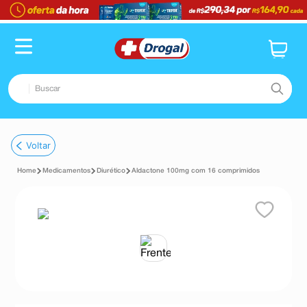
Buscar
TERMOS MAIS BUSCADOS
Voltar
1
º
fralda
Medicamentos
Diurético
Aldactone 100mg com 16 comprimidos
2
º
dipirona
3
º
lenço umedecido
4
º
tadalafila
5
º
minoxidil
6
º
desodorante
7
º
esmalte