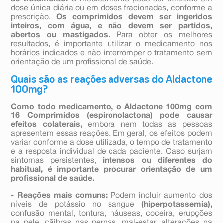
dose única diária ou em doses fracionadas, conforme a
prescrição.
Os comprimidos devem ser ingeridos
inteiros, com água, e não devem ser partidos,
abertos ou mastigados.
Para obter os melhores
resultados, é importante utilizar o medicamento nos
horários indicados e não interromper o tratamento sem
orientação de um profissional de saúde.
Quais são as reações adversas do Aldactone
100mg?
Como todo medicamento, o Aldactone 100mg com
16 Comprimidos (espironolactona) pode causar
efeitos colaterais,
embora nem todas as pessoas
apresentem essas reações. Em geral, os efeitos podem
variar conforme a dose utilizada, o tempo de tratamento
e a resposta individual de cada paciente. Caso surjam
sintomas persistentes,
intensos ou diferentes do
habitual, é importante procurar orientação de um
profissional de saúde.
-
Reações mais comuns:
Podem incluir aumento dos
níveis de potássio no sangue
(hiperpotassemia),
confusão mental, tontura, náuseas, coceira, erupções
na pele, cãibras nas pernas, mal-estar, alterações na