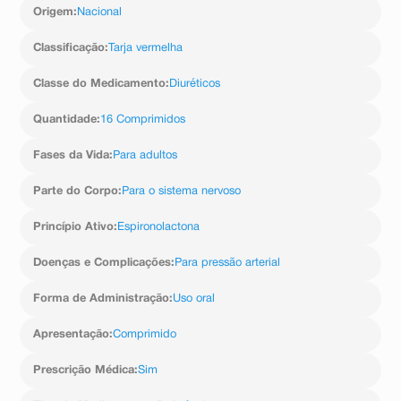
(do fígado) anormal, urticária (alergia de pele), distúrbios
de 100 mg/dia. Se essa relação for menor do que 1
Origem
:
Nacional
menstruais, dor nas mamas (em mulheres).
(um), a dose recomendada é de 200 mg/dia a 400
Frequência desconhecida (não pode ser estimada a
mg/dia. A dose d
Classificação
:
Tarja vermelha
partir dos dados disponíveis): agranulocitose (redução
severa do número de glóbulos brancos que aumenta a
Classe do Medicamento
:
Diuréticos
probabilidade de infecç
Quantidade
:
16 Comprimidos
Fases da Vida
:
Para adultos
Parte do Corpo
:
Para o sistema nervoso
Princípio Ativo
:
Espironolactona
Doenças e Complicações
:
Para pressão arterial
Forma de Administração
:
Uso oral
Apresentação
:
Comprimido
Prescrição Médica
:
Sim