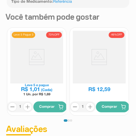
Tipo de Medicamento
:
Referência
Você também pode gostar
73%
OFF
46%
OFF
Leve 5 Pague 3
Hidroclorotiazida 25mg
Furosemida 40mg Biosintética
Medley 30 Comprimidos
30 Comprimidos
Medley
Biosintética
R$
23
,
50
Leve
5
e pague
R$
1
,
01
R$
12
,
59
(Cada)
1 Un. por R$
1,69
Comprar
Comprar
Avaliações