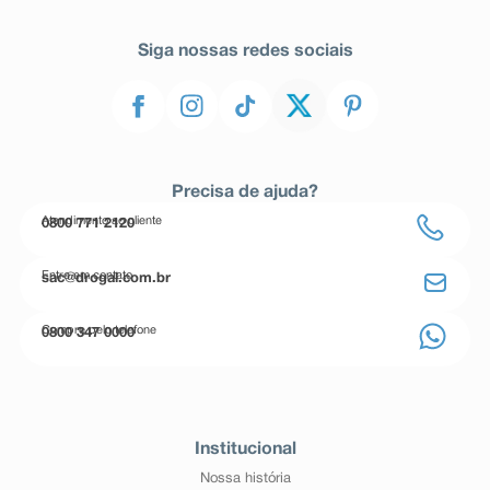
Siga nossas redes sociais
Precisa de ajuda?
Atendimento ao cliente
0800 771 2120
Entre em contato
sac@drogal.com.br
Compre pelo telefone
0800 347 0000
Institucional
Nossa história