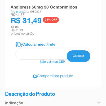
8
º
teste gravidez
Angipress 50mg 30 Comprimidos
Angipress
Cód: 1980024
9
º
esmalte
R$ 41,53
R$ 31,49
24
% OFF
10
º
absorvente
1
X de
R$ 31,49
s/ juros no cartão
Não sei meu CEP
Compartilhar produto
Descrição do Produto
Indicação