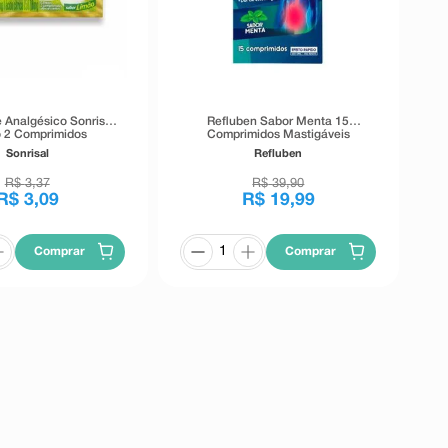
e Analgésico Sonrisal
Refluben Sabor Menta 15
 2 Comprimidos
Comprimidos Mastigáveis
ervescentes
Sonrisal
Refluben
R$
3
,
37
R$
39
,
90
R$
3
,
09
R$
19
,
99
Comprar
Comprar