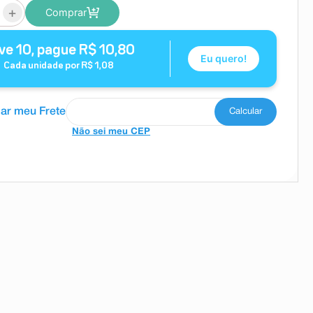
+
Comprar
ve
10
, pague
R$
10
,
80
Eu quero!
Cada unidade por
R$
1
,
08
Não sei meu CEP