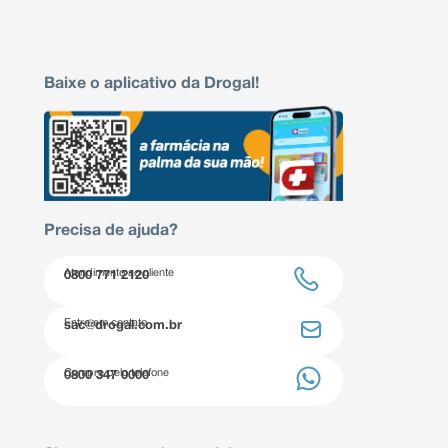
Baixe o aplicativo da Drogal!
Precisa de ajuda?
Atendimento ao cliente
0800 771 2120
Entre em contato
sac@drogal.com.br
Compre pelo telefone
0800 347 0000