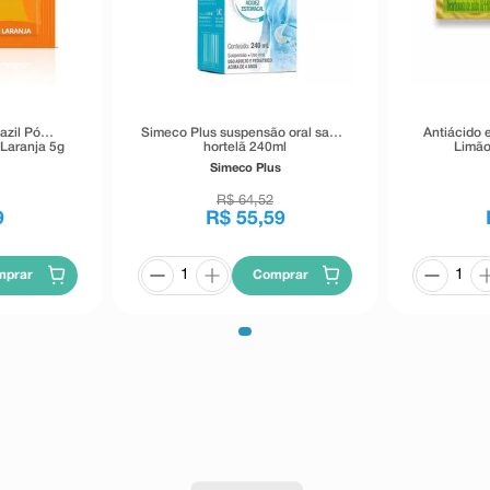
azil Pó
Simeco Plus suspensão oral sabor
Antiácido 
Laranja 5g
hortelã 240ml
Limão
Ef
Simeco Plus
R$
64
,
52
9
R$
55
,
59
mprar
Comprar