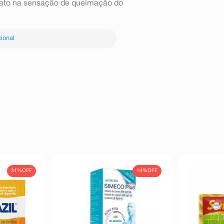
diato na sensação de queimação do
ional
31%
OFF
14%
OFF