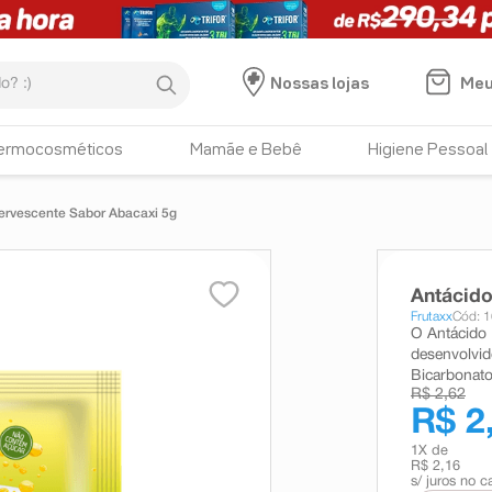
:)
Meu
Nossas lojas
ermocosméticos
Mamãe e Bebê
Higiene Pessoal
fervescente Sabor Abacaxi 5g
Antácido
Frutaxx
Cód: 
O Antácido 
desenvolvid
Bicarbonato
R$ 2,62
R$ 2
1
X de
R$ 2,16
s/ juros no c