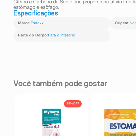
Cítrico e Carbono de Sódio que proporciona alívio ime
estômago e esôfago.
Especificações
Marca
:
Frutaxx
Origem
:
Nac
Parte do Corpo
:
Para o intestino
Você também pode gostar
15%
OFF