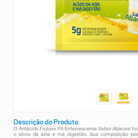
9
º
absorvente
10
º
shampoo
Descrição do Produto
O Antácido Frutaxx Pó Enfervescente Sabor Abacaxi fo
o alivio da azia e má digestão. Sua composição pos