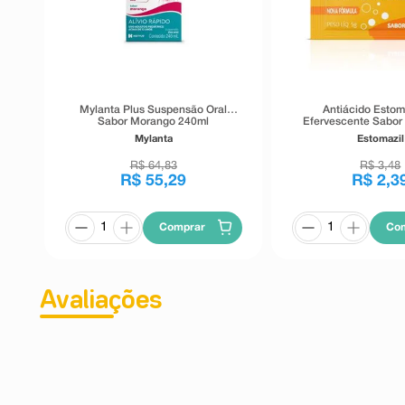
Mylanta Plus Suspensão Oral
Antiácido Estom
Sabor Morango 240ml
Efervescente Sabor 
Mylanta
Estomazil
R$
64
,
83
R$
3
,
48
R$
55
,
29
R$
2
,
3
Comprar
Co
Avaliações