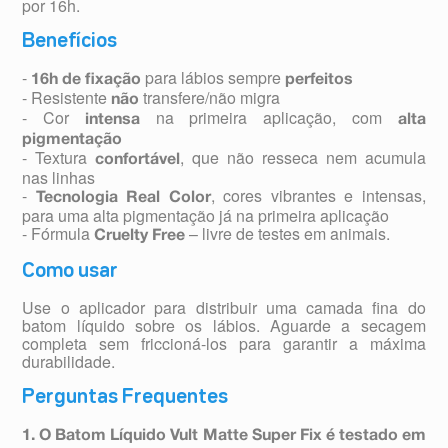
por 16h.
Benefícios
-
para lábios sempre
16h de fixação
perfeitos
- Resistente
transfere/não migra
não
- Cor
na primeira aplicação, com
intensa
alta
pigmentação
- Textura
, que não resseca nem acumula
confortável
nas linhas
-
, cores vibrantes e intensas,
Tecnologia Real Color
para uma alta pigmentação já na primeira aplicação
- Fórmula
– livre de testes em animais.
Cruelty Free
Como usar
Use o aplicador para distribuir uma camada fina do
batom líquido sobre os lábios. Aguarde a secagem
completa sem friccioná-los para garantir a máxima
durabilidade.
Perguntas Frequentes
1. O Batom Líquido Vult Matte Super Fix é testado em