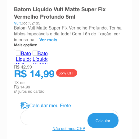
8
º
teste gravidez
Batom Líquido Vult Matte Super Fix
9
º
esmalte
Vermelho Profundo 5ml
Vult
Cód: 32135
Batom Vult Matte Super Fix Vermelho Profundo. Tenha
10
º
absorvente
lábios impecáveis o dia todo! Com 16h de fixação, cor
intensa na...
Ver mais
Mais opções:
R$ 42,99
R$ 14,99
65
% OFF
1
X de
R$ 14,99
s/ juros no cartão
Não sei meu CEP