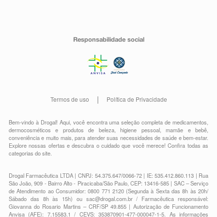
Responsabilidade social
Termos de uso
Política de Privacidade
Bem-vindo à Drogal! Aqui, você encontra uma seleção completa de
medicamentos
,
dermocosméticos e produtos de beleza
,
higiene pessoal
,
mamãe e bebê
,
conveniência
e muito mais, para atender suas necessidades de saúde e bem-estar.
Explore nossas ofertas e descubra o cuidado que você merece!
Confira todas as
categorias do site.
Drogal Farmacêutica LTDA | CNPJ: 54.375.647/0066-72 | IE: 535.412.860.113 | Rua
São João, 909 - Bairro Alto - Piracicaba/São Paulo, CEP: 13416-585 | SAC – Serviço
de Atendimento ao Consumidor: 0800 771 2120 (Segunda à Sexta das 8h às 20h/
Sábado das 8h às 15h) ou
sac@drogal.com.br
/ Farmacêutica responsável:
Giovanna do Rosario Martins – CRF/SP 49.855 | Autorização de Funcionamento
Anvisa (AFE): 7.15583.1 / CEVS: 353870901-477-000047-1-5. As informações