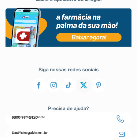
Siga nossas redes sociais
Precisa de ajuda?
Atendimento ao cliente
0800 771 2120
Entre em contato
sac@drogal.com.br