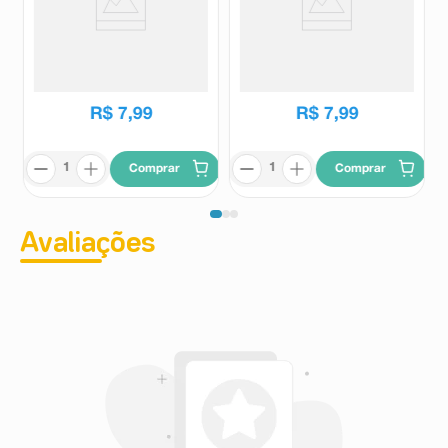
Batom Matte Vult Lips Marrom
Batom Vult Hidra Lips Rosa Pink
Chocolate 3,8g
3,6g
Vult
Vult
R$
28
,
99
R$
28
,
99
R$
7
,
99
R$
7
,
99
Comprar
Comprar
Avaliações