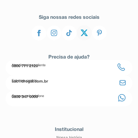
Siga nossas redes sociais
Precisa de ajuda?
Atendimento ao cliente
0800 771 2120
Entre em contato
sac@drogal.com.br
Compre pelo telefone
0800 347 0000
Institucional