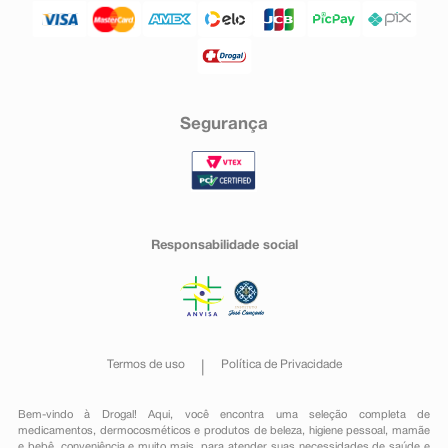
Segurança
Responsabilidade social
Termos de uso
Política de Privacidade
Bem-vindo à Drogal! Aqui, você encontra uma seleção completa de
medicamentos
,
dermocosméticos e produtos de beleza
,
higiene pessoal
,
mamãe
e bebê
,
conveniência
e muito mais, para atender suas necessidades de saúde e