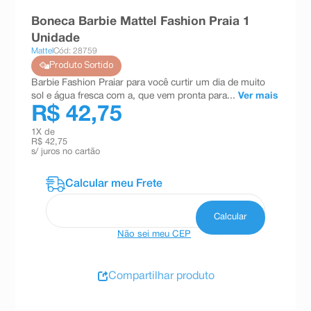
8
º
teste gravidez
Boneca Barbie Mattel Fashion Praia 1
Unidade
9
º
absorvente
Mattel
Cód: 28759
10
º
shampoo
Produto Sortido
Barbie Fashion Praiar para você curtir um dia de muito
sol e água fresca com a, que vem pronta para...
Ver mais
R$ 42,75
1
X de
R$ 42,75
s/ juros no cartão
Não sei meu CEP
Compartilhar produto