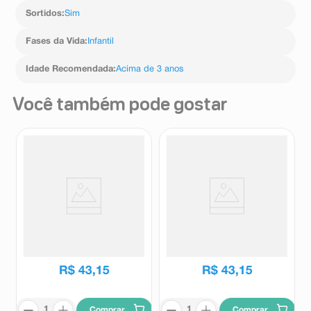
Sortidos
:
Sim
Fases da Vida
:
Infantil
Idade Recomendada
:
Acima de 3 anos
Você também pode gostar
Casinha de Boneca Forest
Casinha de Boneca Forest
Babys Penteadeira 1 Unidade
Babys Balanço 1 Unidade
Rodopio
Rodopio
R$
43
,
15
R$
43
,
15
Comprar
Comprar