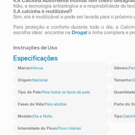
4.A Calcinha Absorvente Intimus tem cheiro desagra
Não, a tecnologia antialérgica e a respirabilidade do te
5.A calcinha é reutilizável?
Sim, ela é reutilizável e pode ser lavada para o próximo 
Para proteção e conforto durante todo o dia, a Calc
escolha ideal encontre na
Drogal
a linha complera e pro
Instruções de Uso
Especificações
Coloque a calcinha absorvente Intimus como uma peça
Use-a durante o ciclo menstrual para proteção contra 
Marca
:
Intimus
Gênero
:
Fem
Após o uso, lave com sabão neutro e deixe secar ao ar.
Origem
:
Nacional
Tamanho
:
Tipo de Pele
:
Para todos os tipos de pele
Quantidad
Fases da Vida
:
Para adultos
Parte do C
Modelo
:
Dia e Noite
Tipo
:
Calcin
Intensidade do Fluxo
:
Fluxo intenso