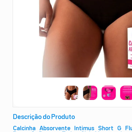
9
º
esmalte
10
º
absorvente
Descrição do Produto
Calcinha Absorvente Intimus Short G Fl