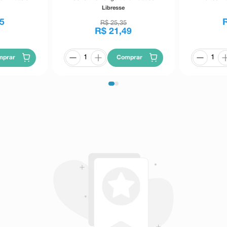
Abas 
Libresse
5
R$
25
,
35
R$
21
,
49
mprar
Comprar