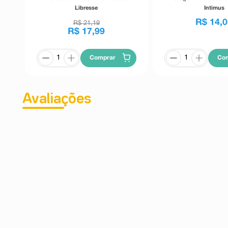
Unidades
Libresse
Intimus
R$
14
,
0
R$
21
,
19
R$
17
,
99
Comprar
Co
Avaliações