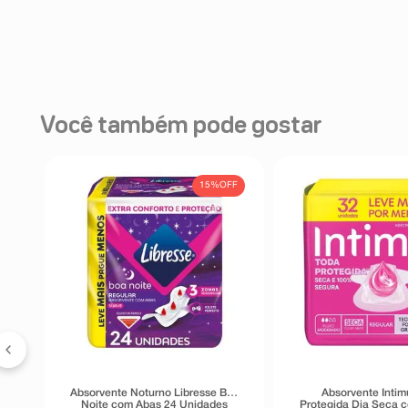
Você também pode gostar
15%
OFF
m
s
Absorvente Noturno Libresse Boa
Absorvente Intim
Noite com Abas 24 Unidades
Protegida Dia Seca 