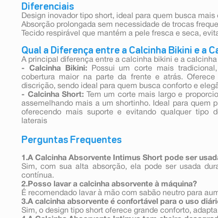
Diferenciais
Design inovador tipo short, ideal para quem busca mais 
Absorção prolongada sem necessidade de trocas freque
Tecido respirável que mantém a pele fresca e seca, evit
Qual a Diferença entre a Calcinha Bikini e a 
A principal diferença entre a calcinha bikini e a calcinh
- Calcinha Bikini:
Possui um corte mais tradicional
cobertura maior na parte da frente e atrás. Oferec
discrição, sendo ideal para quem busca conforto e eleg
- Calcinha Short:
Tem um corte mais largo e proporcio
assemelhando mais a um shortinho. Ideal para quem pr
oferecendo mais suporte e evitando qualquer tipo 
laterais
Perguntas Frequentes
1.A Calcinha Absorvente Intimus Short pode ser usad
Sim, com sua alta absorção, ela pode ser usada dura
contínua.
2.Posso lavar a calcinha absorvente à máquina?
É recomendado lavar à mão com sabão neutro para aume
3.A calcinha absorvente é confortável para o uso diár
Sim, o design tipo short oferece grande conforto, adap