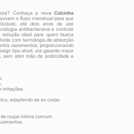
adora? Conheça a nova
Calcinha
sorvem o fluxo menstrual para que
ilizável, até dois anos de uso
nologia antibacteriana e controle
 solução ideal para quem busca
olvida com tecnologia de absorção
ontra vazamentos, proporcionando
ign tipo short, ela garante maior
o, sem abrir mão da praticidade e
o.
.
 irritações.
mico, adaptando-se ao corpo.
 de roupa íntima comum.
vazamentos.