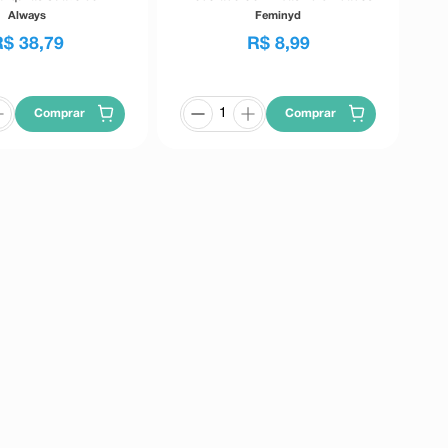
XG 26 Unidades
Always
Feminyd
R$
38
,
79
R$
8
,
99
Comprar
Comprar