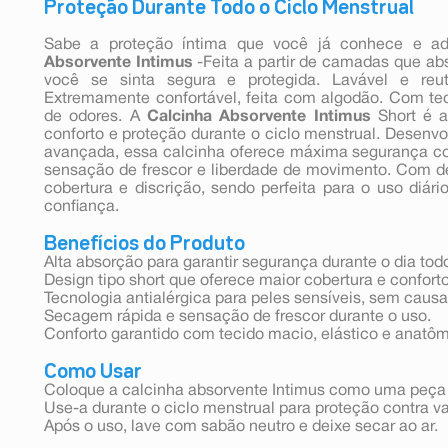
Proteção Durante Todo o Ciclo Menstrual
Sabe a proteção íntima que você já conhece e 
Absorvente Intimus
-Feita a partir de camadas que ab
você se sinta segura e protegida. Lavável e reut
Extremamente confortável, feita com algodão. Com tec
de odores. A
Calcinha Absorvente Intimus
Short é a
conforto e proteção durante o ciclo menstrual. Desenv
avançada, essa calcinha oferece máxima segurança c
sensação de frescor e liberdade de movimento. Com des
cobertura e discrição, sendo perfeita para o uso diári
confiança.
Benefícios do Produto
Alta absorção para garantir segurança durante o dia tod
Design tipo short que oferece maior cobertura e conforto
Tecnologia antialérgica para peles sensíveis, sem causar
Secagem rápida e sensação de frescor durante o uso.
Conforto garantido com tecido macio, elástico e anatô
Como Usar
Coloque a calcinha absorvente Intimus como uma peça
Use-a durante o ciclo menstrual para proteção contra 
Após o uso, lave com sabão neutro e deixe secar ao ar.