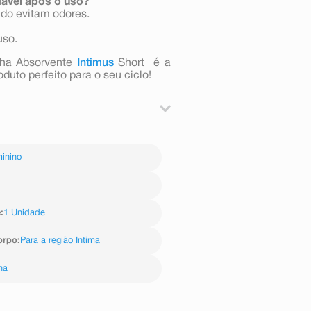
dável após o uso?
cido evitam odores.
uso.
inha Absorvente
Intimus
Short é a
duto perfeito para o seu ciclo!
 de roupa íntima comum.
vazamentos.
inino
G
e
:
1 Unidade
orpo
:
Para a região Intima
ha