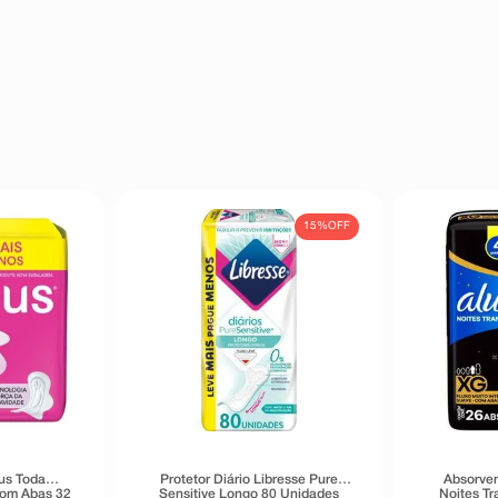
15%
OFF
us Toda
Protetor Diário Libresse Pure
Absorven
com Abas 32
Sensitive Longo 80 Unidades
Noites T