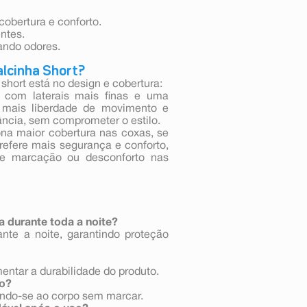
cobertura e conforto.
ntes.
ando odores.
Calcinha Short?
a short está no design e cobertura:
, com laterais mais finas e uma
e mais liberdade de movimento e
ância, sem comprometer o estilo.
na maior cobertura nas coxas, se
efere mais segurança e conforto,
de marcação ou desconforto nas
a durante toda a noite?
nte a noite, garantindo proteção
ntar a durabilidade do produto.
io?
tando-se ao corpo sem marcar.