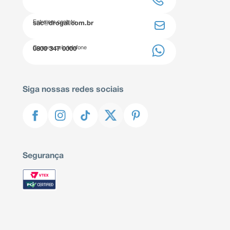
Entre em contato
sac@drogal.com.br
Compre pelo telefone
0800 347 0000
Siga nossas redes sociais
Segurança