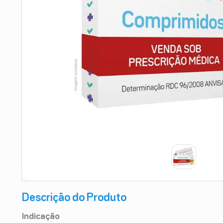
9
º
teste gravidez
10
º
esmalte
Descrição do Produto
Indicação