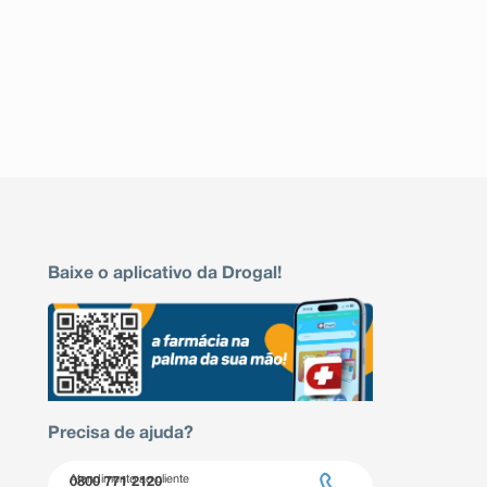
Baixe o aplicativo da Drogal!
Precisa de ajuda?
Atendimento ao cliente
0800 771 2120