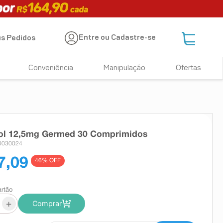
Entre ou Cadastre-se
s Pedidos
Conveniência
Manipulação
Ofertas
lol 12,5mg Germed 30 Comprimidos
 4030024
7,09
46
% OFF
artão
+
Comprar