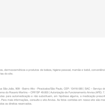
os
,
dermocosméticos e produtos de beleza
,
higiene pessoal
,
mamãe e bebê
,
conveniênc
ias do site.
Rua São João, 909 - Bairro Alto - Piracicaba/São Paulo, CEP: 13416-585 | SAC – Serviç
nna do Rosario Martins – CRF/SP 49.855 | Autorização de Funcionamento Anvisa (AFE): 7
s para automedicação e não substituem, em hipótese alguma, a medicação prescrit
Para mais informações, consulte o site Anvisa. As fotos contidas em nosso site são m
Todos os direitos reservados.