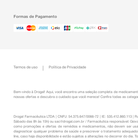
Formas de Pagamento
Termos de uso
Política de Privacidade
Bem-vindo à Drogal! Aqui, você encontra uma seleção completa de
medicament
nossas ofertas e descubra o cuidado que você merece!
Confira todas as categor
Drogal Farmacêutica LTDA | CNPJ: 54.375.647/0066-72 | IE: 535.412.860.113 | 
Sábado das 8h às 15h) ou
sac@drogal.com.br
/ Farmacêutica responsável: Giova
como promoções e ofertas de remédios e medicamentos, não devem ser usada
diagnosticar qualquer problema de saúde e prescrever o tratamento adequado. 
line, caso haja disponibilidade e estão sujeitos a alterações no decorrer do dia. 