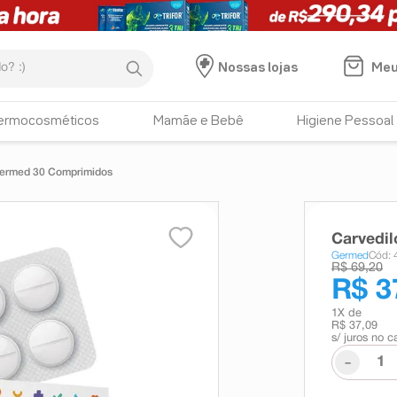
:)
Meu
Nossas lojas
ermocosméticos
Mamãe e Bebê
Higiene Pessoal
Germed 30 Comprimidos
Carvedi
Germed
Cód:
R$ 69,20
R$ 3
1
X de
R$ 37,09
s/ juros no c
-