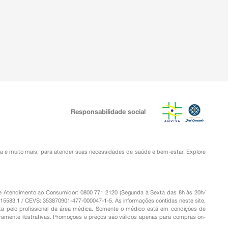
Responsabilidade social
ia
e muito mais, para atender suas necessidades de saúde e bem-estar. Explore
o de Atendimento ao Consumidor: 0800 771 2120 (Segunda à Sexta das 8h às 20h/
.15583.1 / CEVS: 353870901-477-000047-1-5. As informações contidas neste site,
a pelo profissional da área médica. Somente o médico está em condições de
eramente ilustrativas. Promoções e preços são válidos apenas para compras on-