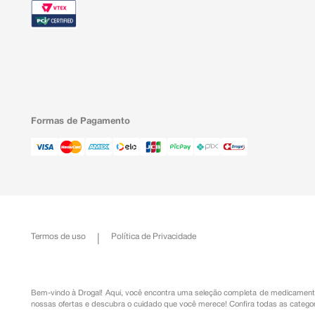
síndrome de Stevens-Johnson.
Distúrbios renais e urinários:
Foram reportados casos isolados de incontinência uri
resolvidos com a descontinuação da medicação.
Em caso de eventos adversos, notifique ao Sistema
Sanitária – NOTIVISA, disponível em www.anvisa.gov.br/h
Vigilância Sanitária Estadual ou Municipal.
Formas de Pagamento
Termos de uso
Política de Privacidade
Bem-vindo à Drogal! Aqui, você encontra uma seleção completa de
medicament
nossas ofertas e descubra o cuidado que você merece!
Confira todas as categor