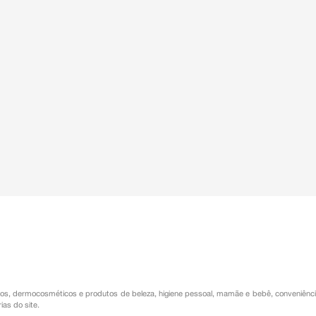
nária em mulheres, os quais foram
 de Notificações em Vigilância
otsite/notivisa/index.htm, ou para
os
,
dermocosméticos e produtos de beleza
,
higiene pessoal
,
mamãe e bebê
,
conveniênc
ias do site.