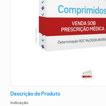
9
º
absorvente
10
º
shampoo
Descrição do Produto
Indicação