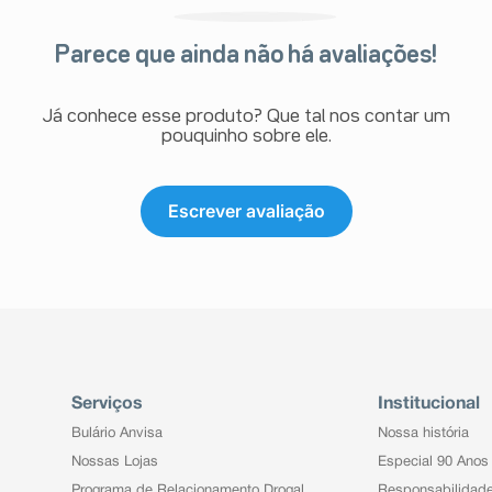
des na função
a vascular
Comum
Parece que ainda não há avaliações!
 subjacente
s
Rara
Incomum
Já conhece esse produto? Que tal nos contar um
pouquinho sobre ele.
Comum
Comum
postos
Comum
Escrever avaliação
Rara
, exantema
urido, lesões
Incomum
 plano)
Muito comum
ca
Comum
iférica
vascular
Comum
Serviços
Institucional
audicação
Raynaud)
Bulário Anvisa
Nossa história
Comum
Nossas Lojas
Especial 90 Anos
Programa de Relacionamento Drogal
Responsabilidad