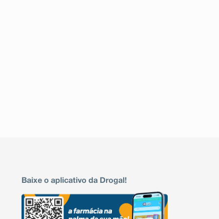
Insuficiência renal e anormalida
renal em pacientes com doenç
Distúrbios renais e
difusa e/ou insuficiência renal
urinários
Distúrbios miccionai
Distúrbios da mama e
Disfunção erétil
do sistema reprodutor
Dispneia
Distúrbios
Edema pulmonar
respiratórios,
torácicos e do
Asma em pacientes predis
mediastino
Congestão nasal
Reações na pele (por exemplo
Distúrbios de pele e
alérgica, dermatite, urticária, pr
tecidos subcutâneos
psoriásicas e do tipo líquen
Hipotensão
Hipotensão ortostásti
Distúrbios da circulação per
Distúrbios vasculares
(extremidades frias, doença 
Baixe o aplicativo da Drogal!
periférica, exacerbação de cl
intermitente e fenômeno de 
Hipertensão
Descrição das reações adversas selecionadas