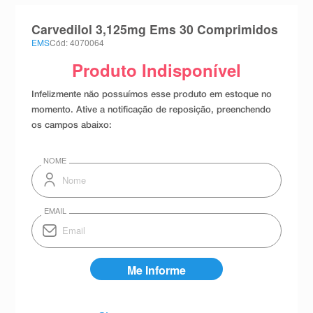
8
º
teste gravidez
Carvedilol 3,125mg Ems 30 Comprimidos
9
º
esmalte
EMS
Cód: 4070064
10
º
absorvente