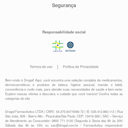
Anti-hipertensivos: carvedilol pode potencializar o efeito
Segurança
de outros fármacos com ação anti-hipertensiva (por
exemplo, antagonistas de receptor alfa-1) ou que tenham
hipotensão como parte de seu perfil de efeitos adversos.
Agentes anestésicos: monitorar cuidadosamente os
sinais vitais durante anestesia.
AINEs: o uso concomitante de anti-inflamatórios não
Responsabilidade social
esteroides (AINEs) e bloqueadores beta-adrenérgicos
pode resultar em aumento de pressão arterial e menor
controle da pressão arterial.
Bronco dilatadores beta-agonistas: carvedilol age de
forma contrária aos medicamentos desta classe. Informe
ao seu médico ou cirurgião-dentista se você está
Termos de uso
Política de Privacidade
fazendo uso de algum outro medicamento.
Não use medicamento sem o conhecimento do seu
médico. Pode ser perigoso para a sua saúde.
Bem-vindo à Drogal! Aqui, você encontra uma seleção completa de
medicamentos
,
dermocosméticos e produtos de beleza
,
higiene pessoal
,
mamãe e bebê
,
conveniência
e muito mais, para atender suas necessidades de saúde e bem-estar.
Explore nossas ofertas e descubra o cuidado que você merece!
Confira todas as
categorias do site.
Drogal Farmacêutica LTDA | CNPJ: 54.375.647/0066-72 | IE: 535.412.860.113 | Rua
São João, 909 - Bairro Alto - Piracicaba/São Paulo, CEP: 13416-585 | SAC – Serviço
de Atendimento ao Consumidor: 0800 771 2120 (Segunda à Sexta das 8h às 20h/
Sábado das 8h às 15h) ou
sac@drogal.com.br
/ Farmacêutica responsável: