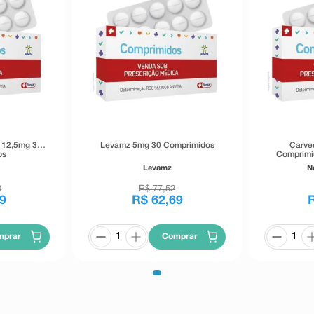
+ 12,5mg 30
Levamz 5mg 30 Comprimidos
Carve
os
Comprimi
Levamz
N
3
R$
77
,
52
9
R$
62
,
69
mprar
Comprar