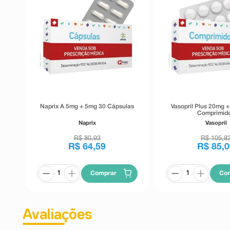
Naprix A 5mg + 5mg 30 Cápsulas
Vasopril Plus 20mg 
Comprimid
Naprix
Vasopril
R$
80
,
93
R$
105
,
8
R$
64
,
59
R$
85
,
0
Comprar
Co
Avaliações