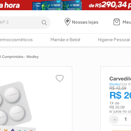
:)
Meu
Nossas lojas
ermocosméticos
Mamãe e Bebê
Higiene Pessoal
30 Comprimidos - Medley
Carvedil
Medley
Cód: 
R$ 42,59
R$ 2
1
X de
R$ 20,09
s/ juros no c
-