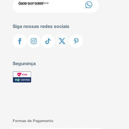
Compre pelo telefone
0800 347 0000
Siga nossas redes sociais
Segurança
Formas de Pagamento