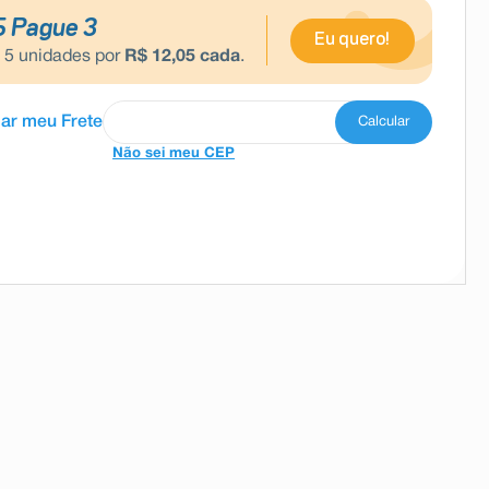
5 Pague 3
Eu quero!
e
5
unidades por
R$
12
,
05
cada
.
Não sei meu CEP