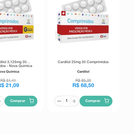
dilol 3,125mg 30
Cardilol 25mg 30 Comprimidos
dos - Nova Química
ova Química
Cardilol
R$
51
,
41
R$
85
,
20
R$
21
,
09
R$
68
,
50
Comprar
Comprar