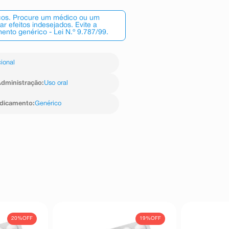
scos. Procure um médico ou um
 efeitos indesejados. Evite a
nto genérico - Lei N.º 9.787/99.
ional
dministração
:
Uso oral
edicamento
:
Genérico
20%
OFF
19%
OFF