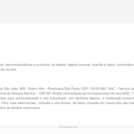
os
,
dermocosméticos e produtos de beleza
,
higiene pessoal
,
mamãe e bebê
,
conveniênc
ias do site.
Rua São João, 909 - Bairro Alto - Piracicaba/São Paulo, CEP: 13416-585 | SAC – Serviç
nna do Rosario Martins – CRF/SP 49.855 | Autorização de Funcionamento Anvisa (AFE): 7
s para automedicação e não substituem, em hipótese alguma, a medicação prescrit
Para mais informações, consulte o site Anvisa. As fotos contidas em nosso site são m
Todos os direitos reservados.
Powered by