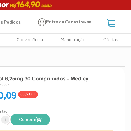
Entre ou Cadastre-se
s Pedidos
Conveniência
Manipulação
Ofertas
ol 6,25mg 30 Comprimidos - Medley
675687
0,09
53
% OFF
artão
+
Comprar