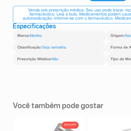
Venda sob prescrição médica. Seu uso pode trazer ri
farmacêutico. Leia a bula. Medicamentos podem causar
automedicação: informe-se com o farmacêutico. Medicame
Especificações
Marca
:
Medley
Origem
:
Nac
Classificação
:
Tarja vermelha
Forma de A
Prescrição Médica
:
Não
Tipo de M
Você também pode gostar
20%
OFF