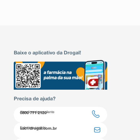
Baixe o aplicativo da Drogal!
Precisa de ajuda?
Atendimento ao cliente
0800 771 2120
Entre em contato
sac@drogal.com.br