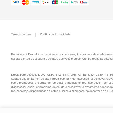
Termos de uso
Política de Privacidade
Bem-vindo à Drogal! Aqui, você encontra uma seleção completa de
medicament
nossas ofertas e descubra o cuidado que você merece!
Confira todas as categor
Drogal Farmacêutica LTDA | CNPJ: 54.375.647/0066-72 | IE: 535.412.860.113 | 
Sábado das 8h às 15h) ou
sac@drogal.com.br
/ Farmacêutica responsável: Giova
como promoções e ofertas de remédios e medicamentos, não devem ser usada
diagnosticar qualquer problema de saúde e prescrever o tratamento adequado. 
line, caso haja disponibilidade e estão sujeitos a alterações no decorrer do dia. 