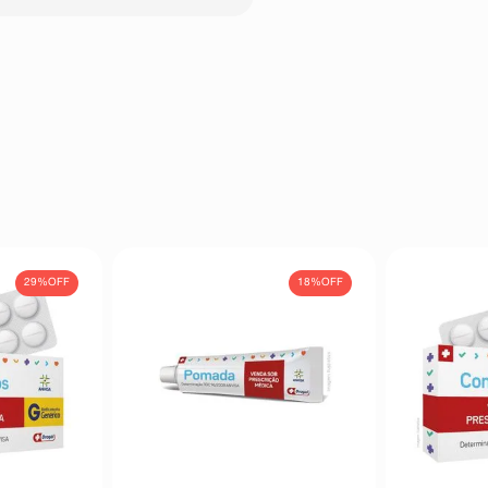
êutico o aparecimento de reações
ambém à empresa através do seu
duzida caso a função renal fique
a 50mg por kg de peso em doses
de um ano, infecções dos rins e
ria total poderá ser dividida e
nsão oral 250mg/5mL, conforme o
tro vezes ao dia ou 5,0mL, duas
29%
OFF
18%
OFF
tro vezes ao dia ou 10,0mL, duas
tro vezes ao dia ou 10,0mL, duas
tro vezes ao dia ou 20,0mL, duas
za a dosagem caso a função renal