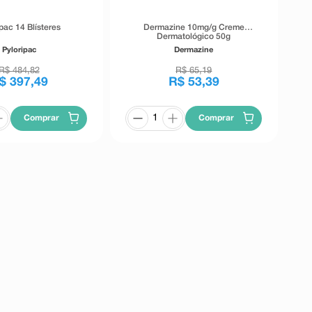
pac 14 Blísteres
Dermazine 10mg/g Creme
Dermatológico 50g
Pyloripac
Dermazine
R$
484
,
82
R$
65
,
19
$
397
,
49
R$
53
,
39
Comprar
Comprar