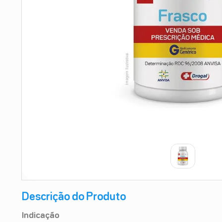
9
º
esmalte
10
º
absorvente
Descrição do Produto
Indicação