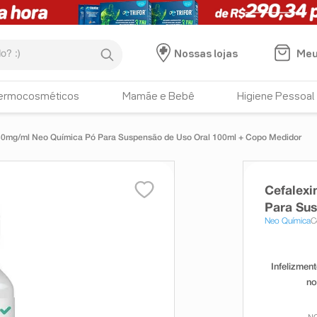
:)
Meu
Nossas lojas
ermocosméticos
Mamãe e Bebê
Higiene Pessoal
50mg/ml Neo Química Pó Para Suspensão de Uso Oral 100ml + Copo Medidor
Cefalex
Para Su
Neo Química
C