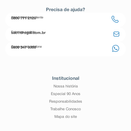
Precisa de ajuda?
Atendimento ao cliente
0800 771 2120
Entre em contato
sac@drogal.com.br
Compre pelo telefone
0800 347 0000
Institucional
Nossa história
Especial 90 Anos
Responsabilidades
Trabalhe Conosco
Mapa do site