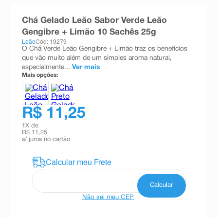
8
º
teste gravidez
Chá Gelado Leão Sabor Verde Leão
9
º
esmalte
Gengibre + Limão 10 Sachês 25g
Leão
Cód: 19279
10
º
absorvente
O Chá Verde Leão Gengibre + Limão traz os benefícios
que vão muito além de um simples aroma natural,
especialmente...
Ver mais
Mais opções:
R$ 11,25
1
X de
R$ 11,25
s/ juros no cartão
Não sei meu CEP