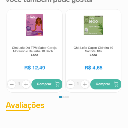
Você também pode gostar
Chá Leão Xô TPM Sabor Cereja,
Chá Leão Capim-Cidreira 10
Morango e Baunilha 10 Sachês
Sachês 10g
20g
Leão
Leão
R$
12
,
49
R$
4
,
65
Comprar
Comprar
Avaliações