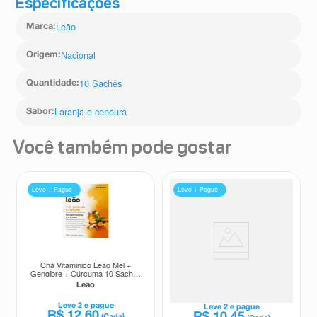
Especificações
Leão
Marca
:
Nacional
Origem
:
10 Sachês
Quantidade
:
Laranja e cenoura
Sabor
:
Você também pode gostar
Leve + Pague -
Leve + Pague -
Chá Vitaminico Leão Mel +
Chá Kids Leãozinho Amora e
Gengibre + Cúrcuma 10 Sachês
Framboesa 10 Sachês 23g
20g
Leão
Leão
Leve
2
e pague
Leve
2
e pague
R$
12
,
60