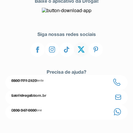
Baixe o aplicativo da Drogal!
Siga nossas redes sociais
Precisa de ajuda?
Atendimento ao cliente
0800 771 2120
Entre em contato
sac@drogal.com.br
Compre pelo telefone
0800 347 0000