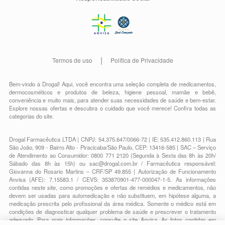
Termos de uso
Política de Privacidade
Bem-vindo à Drogal! Aqui, você encontra uma seleção completa de
medicamentos
,
dermocosméticos e produtos de beleza
,
higiene pessoal
,
mamãe e bebê
,
conveniência
e muito mais, para atender suas necessidades de saúde e bem-estar.
Explore nossas ofertas e descubra o cuidado que você merece!
Confira todas as
categorias do site.
Drogal Farmacêutica LTDA | CNPJ: 54.375.647/0066-72 | IE: 535.412.860.113 | Rua
São João, 909 - Bairro Alto - Piracicaba/São Paulo, CEP: 13416-585 | SAC – Serviço
de Atendimento ao Consumidor: 0800 771 2120 (Segunda à Sexta das 8h às 20h/
Sábado das 8h às 15h) ou
sac@drogal.com.br
/ Farmacêutica responsável:
Giovanna do Rosario Martins – CRF/SP 49.855 | Autorização de Funcionamento
Anvisa (AFE): 7.15583.1 / CEVS: 353870901-477-000047-1-5. As informações
contidas neste site, como promoções e ofertas de remédios e medicamentos, não
devem ser usadas para automedicação e não substituem, em hipótese alguma, a
medicação prescrita pelo profissional da área médica. Somente o médico está em
condições de diagnosticar qualquer problema de saúde e prescrever o tratamento
adequado. Para mais informações, consulte o site Anvisa. As fotos contidas em