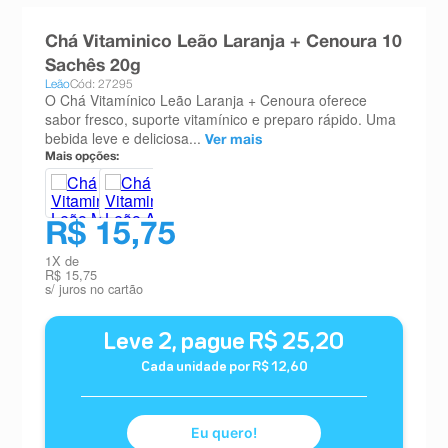
8
º
absorvente
Chá Vitaminico Leão Laranja + Cenoura 10
9
º
teste gravidez
Sachês 20g
Leão
Cód: 27295
10
º
esmalte
O Chá Vitamínico Leão Laranja + Cenoura oferece
sabor fresco, suporte vitamínico e preparo rápido. Uma
bebida leve e deliciosa...
Ver mais
Mais opções:
R$ 15,75
1
X de
R$ 15,75
s/ juros no cartão
Leve
2
, pague
R$
25
,
20
Cada unidade por
R$
12
,
60
Eu quero!