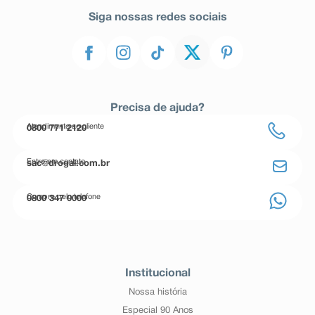
Siga nossas redes sociais
Precisa de ajuda?
Atendimento ao cliente
0800 771 2120
Entre em contato
sac@drogal.com.br
Compre pelo telefone
0800 347 0000
Institucional
Nossa história
Especial 90 Anos