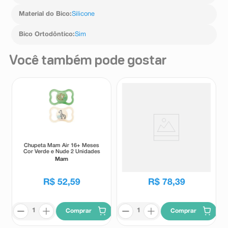
Material do Bico
:
Silicone
Bico Ortodôntico
:
Sim
Você também pode gostar
Chupeta Mam Air 16+ Meses
Chupeta Ultra Air Nighttime
Cor Verde e Nude 2 Unidades
Philips Avent 0-6m Rosa 2
Unidades
Mam
Avent
R$
52
,
59
R$
78
,
39
Comprar
Comprar