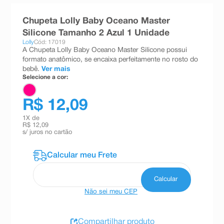
8
º
teste gravidez
Chupeta Lolly Baby Oceano Master
9
º
esmalte
Silicone Tamanho 2 Azul 1 Unidade
Lolly
Cód: 17019
10
º
absorvente
A Chupeta Lolly Baby Oceano Master Silicone possui
formato anatômico, se encaixa perfeitamente no rosto do
bebê.
Ver mais
Selecione a cor:
R$ 12,09
1
X de
R$ 12,09
s/ juros no cartão
Não sei meu CEP
Compartilhar produto