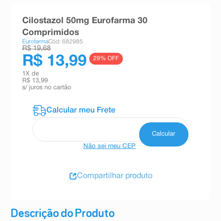
8
º
teste gravidez
Cilostazol 50mg Eurofarma 30
9
º
absorvente
Comprimidos
Eurofarma
Cód: 682985
10
º
shampoo
R$ 19,68
R$ 13,99
29
% OFF
1
X de
R$ 13,99
s/ juros no cartão
Não sei meu CEP
Compartilhar produto
Descrição do Produto