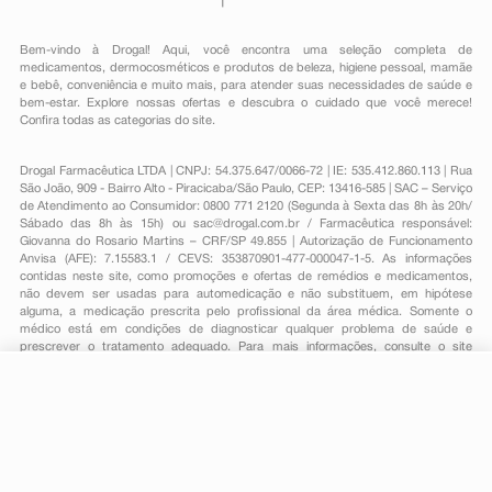
Bem-vindo à Drogal! Aqui, você encontra uma seleção completa de
medicamentos
,
dermocosméticos e produtos de beleza
,
higiene pessoal
,
mamãe
e bebê
,
conveniência
e muito mais, para atender suas necessidades de saúde e
bem-estar. Explore nossas ofertas e descubra o cuidado que você merece!
Confira todas as categorias do site.
Drogal Farmacêutica LTDA | CNPJ: 54.375.647/0066-72 | IE: 535.412.860.113 | Rua
São João, 909 - Bairro Alto - Piracicaba/São Paulo, CEP: 13416-585 | SAC – Serviço
de Atendimento ao Consumidor: 0800 771 2120 (Segunda à Sexta das 8h às 20h/
Sábado das 8h às 15h) ou
sac@drogal.com.br
/ Farmacêutica responsável:
Giovanna do Rosario Martins – CRF/SP 49.855 | Autorização de Funcionamento
Anvisa (AFE): 7.15583.1 / CEVS: 353870901-477-000047-1-5. As informações
contidas neste site, como promoções e ofertas de remédios e medicamentos,
não devem ser usadas para automedicação e não substituem, em hipótese
alguma, a medicação prescrita pelo profissional da área médica. Somente o
médico está em condições de diagnosticar qualquer problema de saúde e
prescrever o tratamento adequado. Para mais informações, consulte o site
Anvisa. As fotos contidas em nosso site são meramente ilustrativas. Promoções e
preços são válidos apenas para compras on-line, caso haja disponibilidade e
R$ 19,68
estão sujeitos a alterações no decorrer do dia. Todos os direitos reservados.
-
+
R$ 13,99
Comprar
Em
1
x
R$ 13,99
Powered by