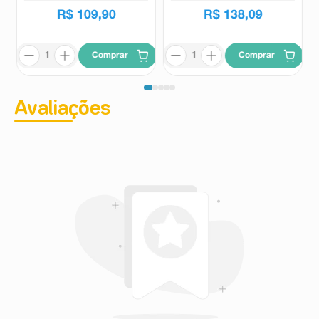
insuficiência cardíaca e bradiarritmia. O cilostazol foi
R$
109
,
90
R$
138
,
09
utilizado em indicação não aprovada devido à sua ação
inotrópica positiva).
Trombose subaguda ocorreu em pacientes que
Comprar
Comprar
utilizaram o cilostazol em indicação não aprovada para
a prevenção de complicação trombótica após a
colocação de stent coronário. Hemorragia
gastrintestinal. Disfunção hepática, anormalidades nos
Avaliações
testes funcionais e icterícia. Agranulocitose,
granulocitopenia, trombocitopenia, leucopenia e
tendência hemorrágica. Hemorragia intracraniana e
acidente vascular cerebral. Hemorragia pulmonar e
pneumonia intersticial. Hemorragia subcutânea,
prurido, erupções cutâneas incluindo síndrome de
Stevens-Johnson, erupção farmacocutânea e dermatite
medicamentosa. Em complicações de procedimento ou
envenenamento foram descritos hematoma extradural
e subdural. Foram citados ainda aumento da glicose
sanguínea, do ácido úrico sanguíneo, redução da
contagem de plaquetas, redução da contagem das
células brancas e aumento da ureia sanguínea.
Informe ao seu médico, cirurgião-dentista ou
farmacêutico o aparecimento de reações indesejáveis
pelo uso do medicamento. Informe também à empresa
através do seu serviço de atendimento.