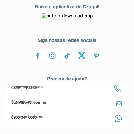
Baixe o aplicativo da Drogal!
Siga nossas redes sociais
Precisa de ajuda?
Atendimento ao cliente
0800 771 2120
Entre em contato
sac@drogal.com.br
Compre pelo telefone
0800 347 0000