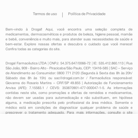
Termos de uso
Política de Privacidade
Bem-vindo à Drogal! Aqui, você encontra uma seleção completa de
medicamentos
,
dermocosméticos e produtos de beleza
,
higiene pessoal
,
mamãe
e bebê
,
conveniência
e muito mais, para atender suas necessidades de saúde e
bem-estar. Explore nossas ofertas e descubra o cuidado que você merece!
Confira todas as categorias do site.
Drogal Farmacêutica LTDA | CNPJ: 54.375.647/0066-72 | IE: 535.412.860.113 | Rua
São João, 909 - Bairro Alto - Piracicaba/São Paulo, CEP: 13416-585 | SAC – Serviço
de Atendimento ao Consumidor: 0800 771 2120 (Segunda à Sexta das 8h às 20h/
Sábado das 8h às 15h) ou
sac@drogal.com.br
/ Farmacêutica responsável:
Giovanna do Rosario Martins – CRF/SP 49.855 | Autorização de Funcionamento
Anvisa (AFE): 7.15583.1 / CEVS: 353870901-477-000047-1-5. As informações
contidas neste site, como promoções e ofertas de remédios e medicamentos,
não devem ser usadas para automedicação e não substituem, em hipótese
alguma, a medicação prescrita pelo profissional da área médica. Somente o
médico está em condições de diagnosticar qualquer problema de saúde e
prescrever o tratamento adequado. Para mais informações, consulte o site
Anvisa. As fotos contidas em nosso site são meramente ilustrativas. Promoções e
preços são válidos apenas para compras on-line, caso haja disponibilidade e
R$ 22,98
estão sujeitos a alterações no decorrer do dia. Todos os direitos reservados.
-
+
R$ 18,49
Comprar