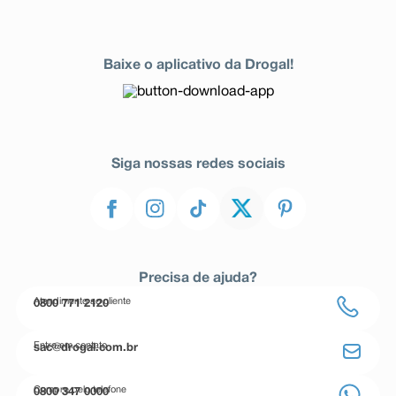
Baixe o aplicativo da Drogal!
Siga nossas redes sociais
Precisa de ajuda?
Atendimento ao cliente
0800 771 2120
Entre em contato
sac@drogal.com.br
Compre pelo telefone
0800 347 0000