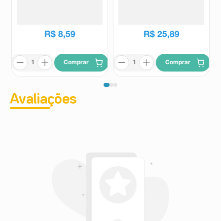
100ml + Copo Dosador -
Comprimidos Revestidos
Cimed
Cimed
Allegra
R$
37
,
19
R$
29
,
90
R$
8
,
59
R$
25
,
89
Comprar
Comprar
Avaliações