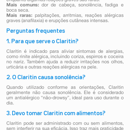
enquanto algumas reações graves são raras.
Mais comuns:
dor de cabeça, sonolência, fadiga e
boca seca.
Mais raras:
palpitações, arritmias, reações alérgicas
graves (anafilaxia) e erupções cutâneas intensas.
Perguntas frequentes
1. Para que serve o Claritin?
Claritin é indicado para aliviar sintomas de alergias,
como rinite alérgica, incluindo coriza, espirros e coceira
no nariz. Também ajuda a reduzir irritações nos olhos,
urticária e outras reações alérgicas na pele.
2. O Claritin causa sonolência?
Quando utilizado conforme as orientações, Claritin
geralmente não causa sonolência. Ele é considerado
um antialérgico “não-drowsy”, ideal para uso durante o
dia.
3. Devo tomar Claritin com alimentos?
Claritin pode ser administrado com ou sem alimentos,
sem interferir na sua eficácia. Isso traz mais praticidade