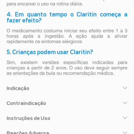
para encaixar o uso na rotina diária.
4. Em quanto tempo o Claritin começa a
fazer efeito?
O medicamento costuma iniciar seu efeito entre 1 a 3
horas após a ingestão. A ação ajuda a aliviar
rapidamente os sintomas alérgicos
5. Crianças podem usar Claritin?
Sim, existem versões específicas indicadas para
crianças a partir de 2 anos. O uso deve seguir sempre
as orientações da bula ou recomendação médica.
Indicação
Claritin é indicado para o alívio dos sintomas
Contraindicação
associados com a rinite alérgica, como: coceira nasal,
nariz escorrendo, espirros, ardor e coceira nos olhos, e
Este medicamento é contraindicado para uso por
para o alívio dos sinais e sintomas da urticária e de
Instruções de Uso
pacientes que tenham demonstrado qualquer tipo de
outras alergias da pele. Claritin é o antialérgico da
reação alérgica ou incomum a qualquer um dos
Bayer que proporciona rápido alívio dos sintomas da
Adultos e crianças acima de 12 anos ou com peso
componentes da fórmula.
alergia o dia todo, sem causar sono*, com uma ação de
Reações Adversa