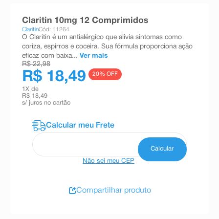
8
º
absorvente
Claritin 10mg 12 Comprimidos
9
º
teste gravidez
Claritin
Cód: 11264
O Claritin é um antialérgico que alivia sintomas como
10
º
esmalte
coriza, espirros e coceira. Sua fórmula proporciona ação
eficaz com baixa...
Ver mais
R$ 22,98
R$ 18,49
20
% OFF
1
X de
R$ 18,49
s/ juros no cartão
Não sei meu CEP
Compartilhar produto