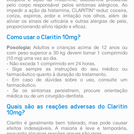
bloqueia a ação da histamina, substância produzida
pelo corpo responsável pelos sintomas alérgicos. Ao
impedir a ação da histamina, CLARITIN® reduz coceira,
coriza, espirros, ardor e irritação nos olhos, além de
aliviar os sinais de urticária e outras alergias de pele,
proporcionando alívio rápido e eficaz.
Como usar o Claritin 10mg?
Posologia:
Adultos e crianças acima de 12 anos ou
com peso superior a 30 kg devem tomar 1 comprimido
(10 mg) uma vez ao dia.
- Não exceda 1 comprimido em 24 horas.
- Siga sempre as instruções do seu médico ou
farmacêutico quanto à duração do tratamento.
- Em caso de dúvidas sobre o uso, consulte um
farmacêutico.
- Se os sintomas persistirem, procure orientação
médica ou de um cirurgião-dentista.
Quais são as reações adversas do Claritin
10mg?
Claritin é geralmente bem tolerado, mas pode causar
efeitos indesejáveis. A maioria é leve e temporária,