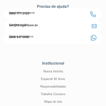
Precisa de ajuda?
Atendimento ao cliente
0800 771 2120
Entre em contato
sac@drogal.com.br
Compre pelo telefone
0800 347 0000
Institucional
Nossa história
Especial 90 Anos
Responsabilidades
Trabalhe Conosco
Mapa do site