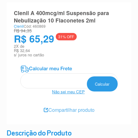
8
º
teste gravidez
Clenil A 400mcg/ml Suspensão para
9
º
esmalte
Nebulização 10 Flaconetes 2ml
Clenil
Cód: 460869
10
º
absorvente
R$ 94,35
R$ 65,29
31
% OFF
2
X de
R$ 32,64
s/ juros no cartão
Não sei meu CEP
Compartilhar produto
Descrição do Produto