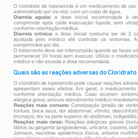
O cloridrato de loperamida é um medicamento de uso e
administrado por via oral, com um copo de água.
Diarreia aguda:
a dose inicial recomendada é d
comprimido após cada evacuação líquida, sem ultrap
conforme orientação médica.
Diarreia crônica:
a dose inicial costuma ser de 2 c
ajustada pelo médico até controlar os sintomas
comprimidos por dia.
O tratamento deve ser interrompido quando as fezes vo
permanecer 24 horas sem evacuar. Utilize o medicam
médica e não exceda a dose recomendada.
Quais são as reações adversas do Cloridrat
O cloridrato de loperamida pode causar reações adver
apresentem esses efeitos. Em geral, o medicamento 
conforme orientação médica. Caso ocorram sintoma
alérgica grave, procure atendimento médico imediatam
Reações mais comuns:
Constipação (prisão de ventr
tontura, boca seca, dor abdominal, vômito, desconfor
(inchaço), dor na parte superior do abdômen, indigestão
Reações mais raras:
Reações alérgicas graves (inclui
lábios ou garganta (angioedema), urticária, coceira, bo
Johnson, necrólise epidérmica tóxica, eritema multifo