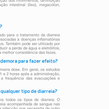
nação dos movimentos, diminuição
ção intestinal (íleo), megacólon,
?
do para o tratamento da diarreia
ssociadas a doenças inflamatórias
iva. Também pode ser utilizado por
zir a perda de água e eletrólitos,
a melhor consistência das fezes.
 demora para fazer efeito?
meira dose. Em geral, os estudos
1 e 2 horas após a administração,
o a frequência das evacuações e
qualquer tipo de diarreia?
a todos os tipos de diarreia. O
rreia acompanhada de sangue nas
a infecção que necessita de outro