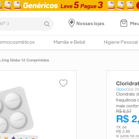
:)
Meu
Nossas lojas
ermocosméticos
Mamãe e Bebê
Higiene Pessoal
da 2mg Globo 12 Comprimidos
Cloridr
Globo
Cód: 2
Cloridrato d
frequência 
mais confort
R$ 6,57
R$ 2
1
X de
R$ 2,89
s/ juros no c