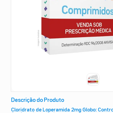
9
º
esmalte
10
º
absorvente
Descrição do Produto
Cloridrato de Loperamida 2mg Globo: Control