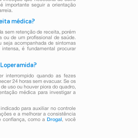
 é importante seguir a orientação
rreia.
ceita médica?
a sem retenção de receita, porém
a ou de um profissional de saúde.
e ou seja acompanhada de sintomas
 intensa, é fundamental procurar
e Loperamida?
r interrompido quando as fezes
necer 24 horas sem evacuar. Se os
e uso ou houver piora do quadro,
entação médica para investigar a
dicado para auxiliar no controle
ações e a melhorar a consistência
e confiança, como a
Drogal
, você