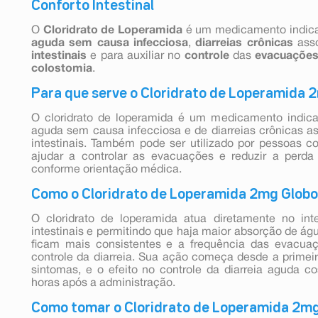
Conforto Intestinal
O
Cloridrato de Loperamida
é um medicamento indic
aguda
sem
causa
infecciosa
,
diarreias
crônicas
ass
intestinais
e para auxiliar no
controle
das
evacuaçõe
colostomia
.
Para que serve o Cloridrato de Loperamida
O cloridrato de loperamida é um medicamento indica
aguda sem causa infecciosa e de diarreias crônicas a
intestinais. Também pode ser utilizado por pessoas c
ajudar a controlar as evacuações e reduzir a perda 
conforme orientação médica.
Como o Cloridrato de Loperamida 2mg Globo
O cloridrato de loperamida atua diretamente no int
intestinais e permitindo que haja maior absorção de águ
ficam mais consistentes e a frequência das evacuaç
controle da diarreia. Sua ação começa desde a primei
sintomas, e o efeito no controle da diarreia aguda c
horas após a administração.
Como tomar o Cloridrato de Loperamida 2m