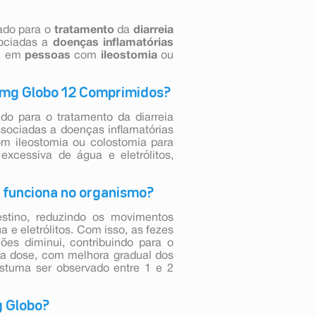
ado para o
tratamento
da
diarreia
ociadas a
doenças
inflamatórias
s
em
pessoas
com
ileostomia
ou
 2mg Globo 12 Comprimidos?
do para o tratamento da diarreia
ssociadas a doenças inflamatórias
om ileostomia ou colostomia para
excessiva de água e eletrólitos,
 funciona no organismo?
estino, reduzindo os movimentos
a e eletrólitos. Com isso, as fezes
ões diminui, contribuindo para o
ra dose, com melhora gradual dos
ostuma ser observado entre 1 e 2
g Globo?