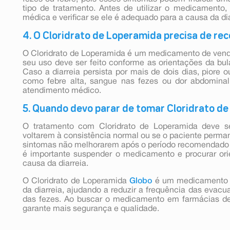
tipo de tratamento. Antes de utilizar o medicamento,
médica e verificar se ele é adequado para a causa da dia
4. O Cloridrato de Loperamida precisa de re
O Cloridrato de Loperamida é um medicamento de vend
seu uso deve ser feito conforme as orientações da bul
Caso a diarreia persista por mais de dois dias, pior
como febre alta, sangue nas fezes ou dor abdominal
atendimento médico.
5. Quando devo parar de tomar Cloridrato d
O tratamento com Cloridrato de Loperamida deve se
voltarem à consistência normal ou se o paciente perma
sintomas não melhorarem após o período recomendado d
é importante suspender o medicamento e procurar ori
causa da diarreia.
O Cloridrato de Loperamida
Globo
é um medicamento in
da diarreia, ajudando a reduzir a frequência das evacu
das fezes. Ao buscar o medicamento em farmácias d
garante mais segurança e qualidade.