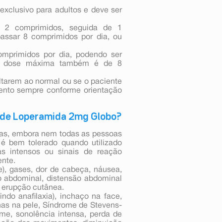
xclusivo para adultos e deve ser
e 2 comprimidos, seguida de 1
assar 8 comprimidos por dia, ou
omprimidos por dia, podendo ser
. A dose máxima também é de 8
ltarem ao normal ou se o paciente
ento sempre conforme orientação
o de Loperamida 2mg Globo?
sas, embora nem todas as pessoas
é bem tolerado quando utilizado
s intensos ou sinais de reação
ente.
e), gases, dor de cabeça, náusea,
to abdominal, distensão abdominal
, erupção cutânea.
ndo anafilaxia), inchaço na face,
lhas na pele, Síndrome de Stevens-
rme, sonolência intensa, perda de