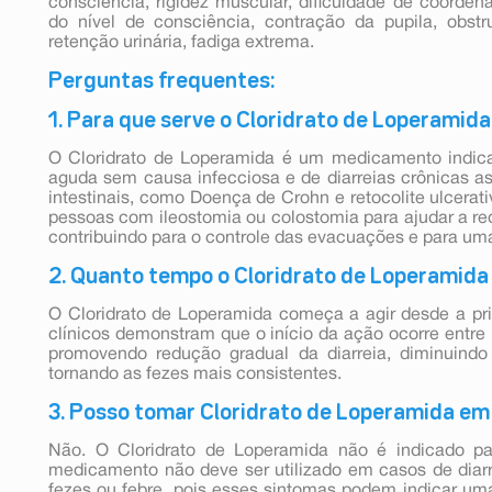
consciência, rigidez muscular, dificuldade de coorde
do nível de consciência, contração da pupila, obstru
retenção urinária, fadiga extrema.
Perguntas frequentes:
1. Para que serve o Cloridrato de Loperamida
O Cloridrato de Loperamida é um medicamento indica
aguda sem causa infecciosa e de diarreias crônicas a
intestinais, como Doença de Crohn e retocolite ulcerat
pessoas com ileostomia ou colostomia para ajudar a redu
contribuindo para o controle das evacuações e para um
2. Quanto tempo o Cloridrato de Loperamida
O Cloridrato de Loperamida começa a agir desde a pri
clínicos demonstram que o início da ação ocorre entre 
promovendo redução gradual da diarreia, diminuind
tornando as fezes mais consistentes.
3. Posso tomar Cloridrato de Loperamida em 
Não. O Cloridrato de Loperamida não é indicado par
medicamento não deve ser utilizado em casos de dia
fezes ou febre, pois esses sintomas podem indicar um