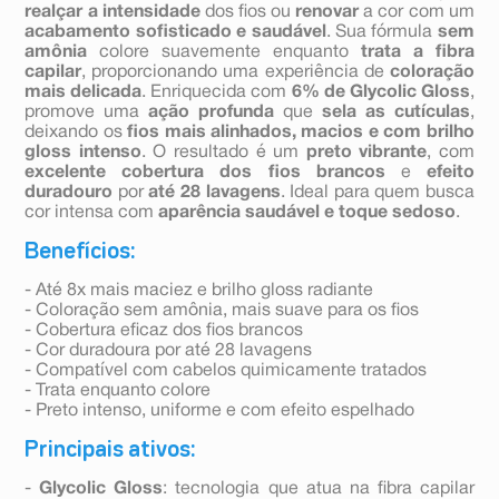
realçar a intensidade
dos fios ou
renovar
a cor com um
acabamento sofisticado e saudável
. Sua fórmula
sem
amônia
colore suavemente enquanto
trata a fibra
capilar
, proporcionando uma experiência de
coloração
mais delicada
. Enriquecida com
6% de Glycolic Gloss
,
promove uma
ação profunda
que
sela as cutículas
,
deixando os
fios mais alinhados, macios e com brilho
gloss intenso
. O resultado é um
preto vibrante
, com
excelente cobertura dos fios brancos
e
efeito
duradouro
por
até 28 lavagens
. Ideal para quem busca
cor intensa com
aparência saudável e toque sedoso
.
Benefícios:
- Até 8x mais maciez e brilho gloss radiante
- Coloração sem amônia, mais suave para os fios
- Cobertura eficaz dos fios brancos
- Cor duradoura por até 28 lavagens
- Compatível com cabelos quimicamente tratados
- Trata enquanto colore
- Preto intenso, uniforme e com efeito espelhado
Principais ativos:
-
Glycolic Gloss
: tecnologia que atua na fibra capilar