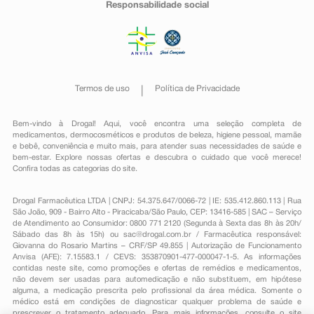
Responsabilidade social
Termos de uso
Política de Privacidade
Bem-vindo à Drogal! Aqui, você encontra uma seleção completa de
medicamentos
,
dermocosméticos e produtos de beleza
,
higiene pessoal
,
mamãe
e bebê
,
conveniência
e muito mais, para atender suas necessidades de saúde e
bem-estar. Explore nossas ofertas e descubra o cuidado que você merece!
Confira todas as categorias do site.
Drogal Farmacêutica LTDA | CNPJ: 54.375.647/0066-72 | IE: 535.412.860.113 | Rua
São João, 909 - Bairro Alto - Piracicaba/São Paulo, CEP: 13416-585 | SAC – Serviço
de Atendimento ao Consumidor: 0800 771 2120 (Segunda à Sexta das 8h às 20h/
Sábado das 8h às 15h) ou
sac@drogal.com.br
/ Farmacêutica responsável:
Giovanna do Rosario Martins – CRF/SP 49.855 | Autorização de Funcionamento
Anvisa (AFE): 7.15583.1 / CEVS: 353870901-477-000047-1-5. As informações
contidas neste site, como promoções e ofertas de remédios e medicamentos,
não devem ser usadas para automedicação e não substituem, em hipótese
alguma, a medicação prescrita pelo profissional da área médica. Somente o
médico está em condições de diagnosticar qualquer problema de saúde e
prescrever o tratamento adequado. Para mais informações, consulte o site