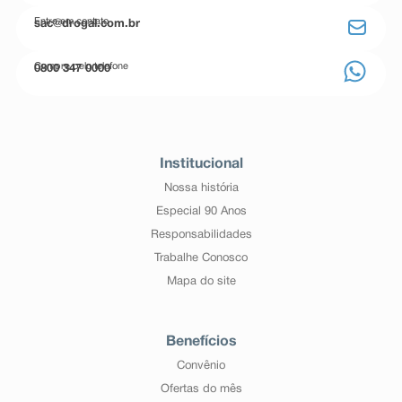
Entre em contato
sac@drogal.com.br
Compre pelo telefone
0800 347 0000
Institucional
Nossa história
Especial 90 Anos
Responsabilidades
Trabalhe Conosco
Mapa do site
Benefícios
Convênio
Ofertas do mês