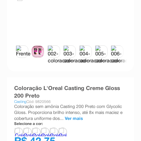
8
º
teste gravidez
9
º
esmalte
10
º
absorvente
Coloração L'Oreal Casting Creme Gloss
200 Preto
Casting
Cód: 9820566
Coloração sem amônia Casting 200 Preto com Glycolic
Gloss. Proporciona brilho intenso, até 8x mais maciez e
cobertura uniforme dos...
Ver mais
Selecione a cor: