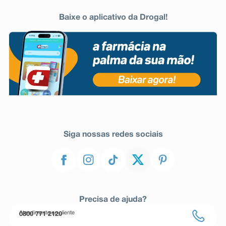
Baixe o aplicativo da Drogal!
Siga nossas redes sociais
Precisa de ajuda?
Atendimento ao cliente
0800 771 2120