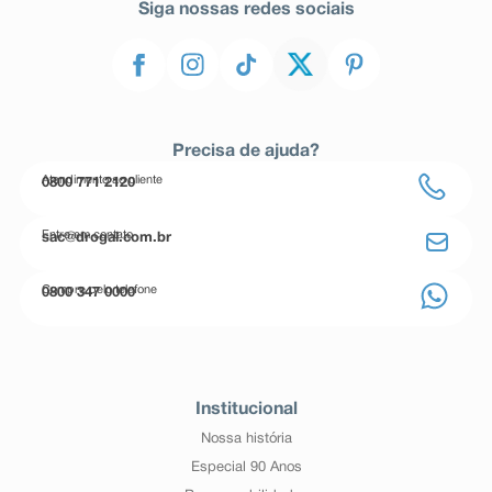
Siga nossas redes sociais
Precisa de ajuda?
Atendimento ao cliente
0800 771 2120
Entre em contato
sac@drogal.com.br
Compre pelo telefone
0800 347 0000
Institucional
Nossa história
Especial 90 Anos