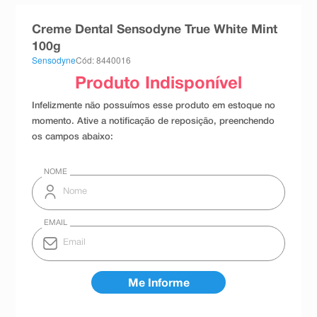
8
º
esmalte
Creme Dental Sensodyne True White Mint
9
º
absorvente
100g
Sensodyne
Cód: 8440016
10
º
shampoo