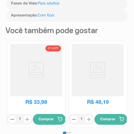
Fases da Vida
:
Para adultos
Apresentação
:
Com flúor
Você também pode gostar
21%
OFF
Creme Dental Sensodyne
Kit Elmex Sensitive
Alívio Rápido 3 Unidades 90g
Profissional Creme Dental 2
Cada
Unidades 110g Cada
Sensodyne
Elmex
R$
42
,
90
R$
33
,
98
R$
48
,
19
Comprar
Comprar