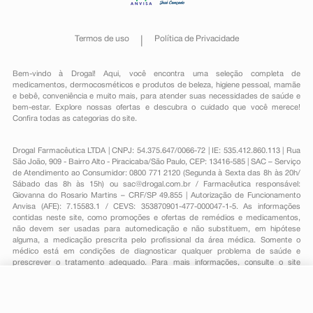
Termos de uso
Política de Privacidade
Bem-vindo à Drogal! Aqui, você encontra uma seleção completa de
medicamentos
,
dermocosméticos e produtos de beleza
,
higiene pessoal
,
mamãe
e bebê
,
conveniência
e muito mais, para atender suas necessidades de saúde e
bem-estar. Explore nossas ofertas e descubra o cuidado que você merece!
Confira todas as categorias do site.
Drogal Farmacêutica LTDA | CNPJ: 54.375.647/0066-72 | IE: 535.412.860.113 | Rua
São João, 909 - Bairro Alto - Piracicaba/São Paulo, CEP: 13416-585 | SAC – Serviço
de Atendimento ao Consumidor: 0800 771 2120 (Segunda à Sexta das 8h às 20h/
Sábado das 8h às 15h) ou
sac@drogal.com.br
/ Farmacêutica responsável:
Giovanna do Rosario Martins – CRF/SP 49.855 | Autorização de Funcionamento
Anvisa (AFE): 7.15583.1 / CEVS: 353870901-477-000047-1-5. As informações
contidas neste site, como promoções e ofertas de remédios e medicamentos,
não devem ser usadas para automedicação e não substituem, em hipótese
alguma, a medicação prescrita pelo profissional da área médica. Somente o
médico está em condições de diagnosticar qualquer problema de saúde e
prescrever o tratamento adequado. Para mais informações, consulte o site
Anvisa. As fotos contidas em nosso site são meramente ilustrativas. Promoções e
preços são válidos apenas para compras on-line, caso haja disponibilidade e
R$ 46,09
estão sujeitos a alterações no decorrer do dia. Todos os direitos reservados.
-
+
R$ 38,39
Comprar