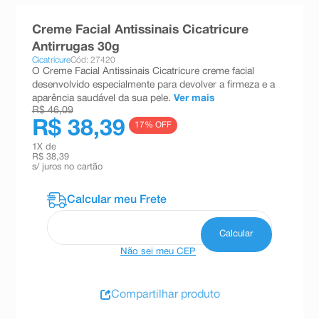
8
º
absorvente
Creme Facial Antissinais Cicatricure
9
º
teste gravidez
Antirrugas 30g
Cicatricure
Cód: 27420
10
º
esmalte
O Creme Facial Antissinais Cicatricure creme facial
desenvolvido especialmente para devolver a firmeza e a
aparência saudável da sua pele.
Ver mais
R$ 46,09
R$ 38,39
17
% OFF
1
X de
R$ 38,39
s/ juros no cartão
Não sei meu CEP
Compartilhar produto