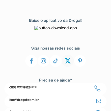
Baixe o aplicativo da Drogal!
Siga nossas redes sociais
Precisa de ajuda?
Atendimento ao cliente
0800 771 2120
Entre em contato
sac@drogal.com.br