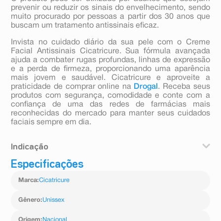
prevenir ou reduzir os sinais do envelhecimento, sendo
muito procurado por pessoas a partir dos 30 anos que
buscam um tratamento antissinais eficaz.
Invista no cuidado diário da sua pele com o Creme
Facial Antissinais Cicatricure. Sua fórmula avançada
ajuda a combater rugas profundas, linhas de expressão
e a perda de firmeza, proporcionando uma aparência
mais jovem e saudável. Cicatricure e aproveite a
praticidade de comprar online na
Drogal
. Receba seus
produtos com segurança, comodidade e conte com a
confiança de uma das redes de farmácias mais
reconhecidas do mercado para manter seus cuidados
faciais sempre em dia.
Indicação
Especificações
Limpe e seque completamente a pele do rosto e
pescoço.
Marca
:
Cicatricure
Aplique uma quantidade suficiente do creme facial.
Espalhe suavemente com movimentos circulares
ascendentes.
Gênero
:
Unissex
Utilize diariamente pela manhã e à noite ou conforme
orientação profissional.
Origem
:
Nacional