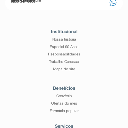
Compre pelo telefone
0800 347 0000
Institucional
Nossa história
Especial 90 Anos
Responsabilidades
Trabalhe Conosco
Mapa do site
Benefícios
Convênio
Ofertas do mês
Farmácia popular
Serviços