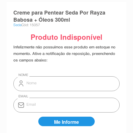
8
º
teste gravidez
Creme para Pentear Seda Por Rayza
9
º
absorvente
Babosa + Óleos 300ml
Seda
Cód: 15057
10
º
shampoo