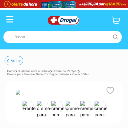
Buscar
TERMOS MAIS BUSCADOS
Voltar
1
º
fralda
Cuidados com o Cabelo
Creme de Pentear
2
º
dipirona
Creme para Pentear Seda Por Rayza Babosa + Óleos 300ml
3
º
lenço umedecido
4
º
tadalafila
5
º
minoxidil
6
º
desodorante
7
º
esmalte