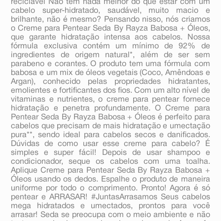
reciclável Não tem nada melhor do que estar com um
cabelo super-hidratado, saudável, muito macio e
brilhante, não é mesmo? Pensando nisso, nós criamos
o Creme para Pentear Seda By Rayza Babosa + Óleos,
que garante hidratação intensa aos cabelos. Nossa
fórmula exclusiva contém um mínimo de 92% de
ingredientes de origem natural*, além de ser sem
parabeno e corantes. O produto tem uma fórmula com
babosa e um mix de óleos vegetais (Coco, Amêndoas e
Argan), conhecido pelas propriedades hidratantes,
emolientes e fortificantes dos fios. Com um alto nível de
vitaminas e nutrientes, o creme para pentear fornece
hidratação e penetra profundamente. O Creme para
Pentear Seda By Rayza Babosa + Óleos é perfeito para
cabelos que precisam de mais hidratação e umectação
pura**, sendo ideal para cabelos secos e danificados.
Dúvidas de como usar esse creme para cabelo? É
simples e super fácil! Depois de usar shampoo e
condicionador, seque os cabelos com uma toalha.
Aplique Creme para Pentear Seda By Rayza Babosa +
Óleos usando os dedos. Espalhe o produto de maneira
uniforme por todo o comprimento. Pronto! Agora é só
pentear e ARRASAR! #JuntasArrasamos Seus cabelos
mega hidratados e umectados, prontos para você
arrasar! Seda se preocupa com o meio ambiente e não