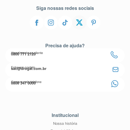
Siga nossas redes sociais
Precisa de ajuda?
0800 771 2120
Atendimento ao cliente
sac@drogal.com.br
Entre em contato
0800 347 0000
Compre pelo telefone
Institucional
Nossa história