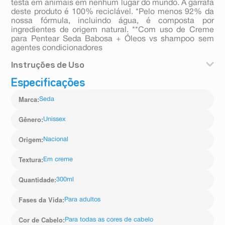
testa em animais em nenhum lugar do mundo. A garrafa
deste produto é 100% reciclável. *Pelo menos 92% da
nossa fórmula, incluindo água, é composta por
ingredientes de origem natural. **Com uso de Creme
para Pentear Seda Babosa + Óleos vs shampoo sem
agentes condicionadores
Instruções de Uso
Especificações
Dúvidas de como usar esse creme para cabelo? É
simples e super fácil! Depois de usar shampoo e
Marca
:
Seda
condicionador, seque os cabelos com uma toalha.
Aplique Seda creme de pentear Babosa e Óleos 325ml
usando os dedos. Espalhe o produto de maneira
Gênero
:
Unissex
uniforme por todo o comprimento. Pronto! Agora é só
pentear e ARRASAR! #JuntasArrasamos
Origem
:
Nacional
Seus cabelos mega hidratados e umectados, prontos
para você arrasar!
Textura
:
Em creme
Para resultados ainda melhores experimente a toda a
linha Seda By Rayza e utilize também um creme de
Quantidade
:
300ml
tratamento de Seda.
Fases da Vida
:
Para adultos
Cor de Cabelo
:
Para todas as cores de cabelo