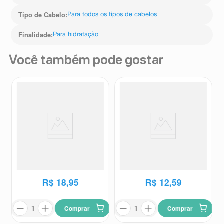
Tipo de Cabelo
:
Para todos os tipos de cabelos
Finalidade
:
Para hidratação
Você também pode gostar
Creme para Pentear Dove UV
Creme para Pentear + Creme
Repair & Glow + Ferúlico
Hidratante Skala Frutástica
Dove
Skala
240ml
Ultra Definição por 72h
Melancia 1kg
R$
18
,
95
R$
12
,
59
Comprar
Comprar