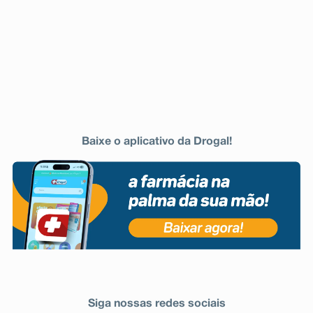
comparação com SLCO1B1 c.521TT e c.421CC
ABCG2.
Para os pacientes com genótipo c.521CC ou c.421AA,
recomenda- se uma dose máxima de 20 mg de Crestor,
uma vez por dia.
Terapia concomitante:
A rosuvastatina é um substrato de várias proteínas
transportadoras (por exemplo, OATP1B1 e BCRP). O
risco de miopatia (incluindo rabdomiólise) é maior
quando Crestor é administrado concomitantemente
Baixe o aplicativo da Drogal!
com certos medicamentos que podem aumentar a
concentração plasmática da rosuvastatina devido às
interações com essas proteínas transportadoras (por
exemplo, ciclosporina e alguns inibidores de protease,
incluindo combinações de ritonavir com atazanavir,
lopinavir e/ou tipranavir).
É recomendado que seu médico consulte as
informações relevantes dos medicamentos quando
considerar administrar esses medicamentos
concomitantemente com Crestor. Seu médico poderá
considerar um tratamento alternativo ou a interrupção
temporária de Crestor.
Em situações em que a coadministração destes
Siga nossas redes sociais
medicamentos com Crestor é inevitável, o benefício e o