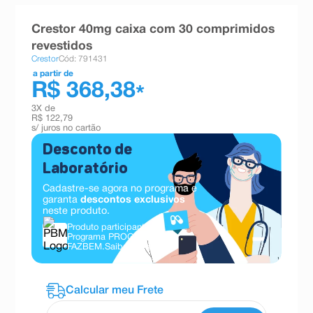
8
º
teste gravidez
Crestor 40mg caixa com 30 comprimidos
9
º
esmalte
revestidos
Crestor
Cód: 791431
10
º
absorvente
a partir de
R$ 368,38
*
3
X de
R$ 122,79
s/ juros no cartão
Desconto de
Laboratório
Cadastre-se agora no programa e
garanta
descontos exclusivos
neste produto.
Produto participante do
Programa PROGRAMA
FAZBEM.
Saiba mais