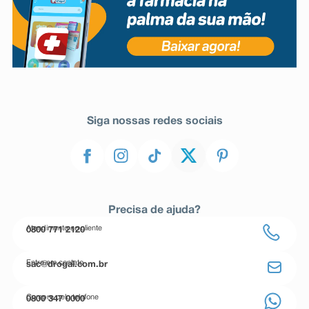
Siga nossas redes sociais
Precisa de ajuda?
Atendimento ao cliente
0800 771 2120
Entre em contato
sac@drogal.com.br
Compre pelo telefone
0800 347 0000