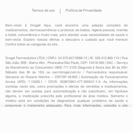
Termos de uso
Política de Privacidade
Bem-vindo à Drogal! Aqui, você encontra uma seleção completa de
medicamentos
,
dermocosméticos e produtos de beleza
,
higiene pessoal
,
mamãe
e bebê
,
conveniência
e muito mais, para atender suas necessidades de saúde e
bem-estar. Explore nossas ofertas e descubra o cuidado que você merece!
Confira todas as categorias do site.
Drogal Farmacêutica LTDA | CNPJ: 54.375.647/0066-72 | IE: 535.412.860.113 | Rua
São João, 909 - Bairro Alto - Piracicaba/São Paulo, CEP: 13416-585 | SAC – Serviço
de Atendimento ao Consumidor: 0800 771 2120 (Segunda à Sexta das 8h às 20h/
Sábado das 8h às 15h) ou
sac@drogal.com.br
/ Farmacêutica responsável:
Giovanna do Rosario Martins – CRF/SP 49.855 | Autorização de Funcionamento
Anvisa (AFE): 7.15583.1 / CEVS: 353870901-477-000047-1-5. As informações
contidas neste site, como promoções e ofertas de remédios e medicamentos,
não devem ser usadas para automedicação e não substituem, em hipótese
alguma, a medicação prescrita pelo profissional da área médica. Somente o
médico está em condições de diagnosticar qualquer problema de saúde e
prescrever o tratamento adequado. Para mais informações, consulte o site
Anvisa. As fotos contidas em nosso site são meramente ilustrativas. Promoções e
preços são válidos apenas para compras on-line, caso haja disponibilidade e
R$ 41,71
estão sujeitos a alterações no decorrer do dia. Todos os direitos reservados.
-
+
R$ 14,89
Comprar
Em
1
x
R$ 14,89