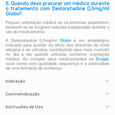
5. Quando devo procurar um médico durante
o tratamento com Desloratadina 0,5mg/ml
Globo?
Procure orientação médica se os sintomas persistirem,
piorarem ou se surgirem reações inesperadas durante o
uso do medicamento.
A Desloratadina 0,5mg/ml
Globo
é um antialérgico
indicado para auxiliar no alívio dos sintomas da rinite
alérgica e da urticária, contribuindo para mais conforto
no dia a dia quando utilizada conforme orientação
médica. Ao comprar seus medicamentos na
Drogal
,
você conta com qualidade, segurança e a praticidade
de uma farmácia de confiança.
Indicação
desloratadina é indicado para o alívio dos sintomas da
Contraindicação
rinite alérgica, como espirro, rinorreia (corrimento
nasal), prurido (coceira) e congestão nasal, prurido
Este medicamento é contraindicado para uso por
ocular (coceira nos olhos), lacrimejamento e
Instruções de Uso
pessoa que já teve algum tipo de alergia ou alguma
vermelhidão dos olhos, prurido do palato (coceira no
reação incomum a um dos componentes da fórmula do
céu da boca) e tosse. desloratadina também é indicado