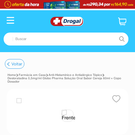
Buscar
TERMOS MAIS BUSCADOS
Voltar
1
º
fralda
Farmácia em Casa
Anti-Histamínico e Antialérgico Tópico
2
º
pampers confort sec max
Desloratadina 0,5mg/ml Globo Pharma Solução Oral Sabor Cereja 60ml + Copo
Dosador
3
º
dipirona
4
º
lenço umedecido
5
º
tadalafila
6
º
minoxidil
7
º
desodorante