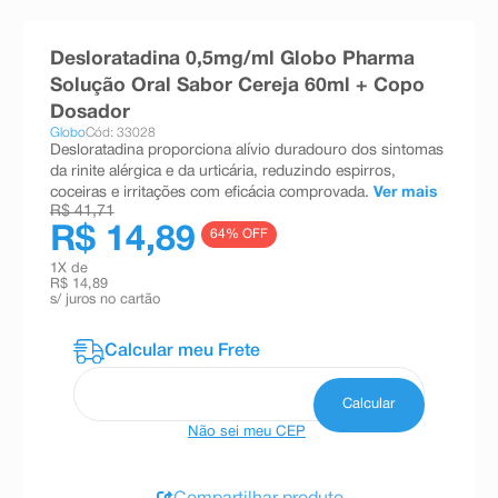
8
º
absorvente
Desloratadina 0,5mg/ml Globo Pharma
9
º
teste gravidez
Solução Oral Sabor Cereja 60ml + Copo
10
º
esmalte
Dosador
Globo
Cód: 33028
Desloratadina proporciona alívio duradouro dos sintomas
da rinite alérgica e da urticária, reduzindo espirros,
coceiras e irritações com eficácia comprovada.
Ver mais
R$ 41,71
R$ 14,89
64
% OFF
1
X de
R$ 14,89
s/ juros no cartão
Não sei meu CEP