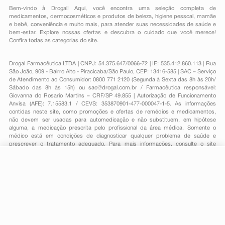
Bem-vindo à Drogal! Aqui, você encontra uma seleção completa de
medicamentos
,
dermocosméticos e produtos de beleza
,
higiene pessoal
,
mamãe
e bebê
,
conveniência
e muito mais, para atender suas necessidades de saúde e
bem-estar. Explore nossas ofertas e descubra o cuidado que você merece!
Confira todas as categorias do site.
Drogal Farmacêutica LTDA | CNPJ: 54.375.647/0066-72 | IE: 535.412.860.113 | Rua
São João, 909 - Bairro Alto - Piracicaba/São Paulo, CEP: 13416-585 | SAC – Serviço
de Atendimento ao Consumidor: 0800 771 2120 (Segunda à Sexta das 8h às 20h/
Sábado das 8h às 15h) ou
sac@drogal.com.br
/ Farmacêutica responsável:
Giovanna do Rosario Martins – CRF/SP 49.855 | Autorização de Funcionamento
Anvisa (AFE): 7.15583.1 / CEVS: 353870901-477-000047-1-5. As informações
contidas neste site, como promoções e ofertas de remédios e medicamentos,
não devem ser usadas para automedicação e não substituem, em hipótese
alguma, a medicação prescrita pelo profissional da área médica. Somente o
médico está em condições de diagnosticar qualquer problema de saúde e
prescrever o tratamento adequado. Para mais informações, consulte o site
Anvisa. As fotos contidas em nosso site são meramente ilustrativas. Promoções e
preços são válidos apenas para compras on-line, caso haja disponibilidade e
R$ 92,89
estão sujeitos a alterações no decorrer do dia. Todos os direitos reservados.
-
+
R$ 56,99
Comprar
Em
1
x
R$ 56,99
Powered by