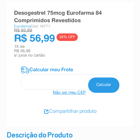
8
º
teste gravidez
Desogestrel 75mcg Eurofarma 84
9
º
absorvente
Comprimidos Revestidos
Eurofarma
Cód: 19771
10
º
shampoo
R$ 92,89
R$ 56,99
39
% OFF
1
X de
R$ 56,99
s/ juros no cartão
Não sei meu CEP
Compartilhar produto
Descrição do Produto