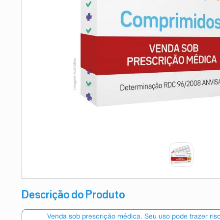
9
º
absorvente
10
º
shampoo
Descrição do Produto
Venda sob prescrição médica. Seu uso pode trazer ri