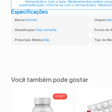
farmacêutico. Leia a bula. Medicamentos podem causar
automedicação: informe-se com o farmacêutico. Medicame
Especificações
Marca
:
Germed
Origem
:
Nac
Classificação
:
Tarja vermelha
Forma de A
Prescrição Médica
:
Não
Tipo de M
Você também pode gostar
FF
23%
OFF