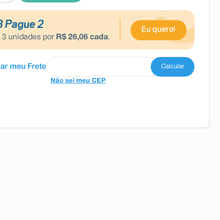
3 Pague 2
Eu quero!
e
3
unidades por
R$
26
,
06
cada
.
Não sei meu CEP