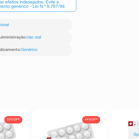
 efeitos indesejados. Evite a
nto genérico - Lei N.º 9.787/99.
ional
dministração
:
Uso oral
edicamento
:
Genérico
53%
OFF
44%
OFF