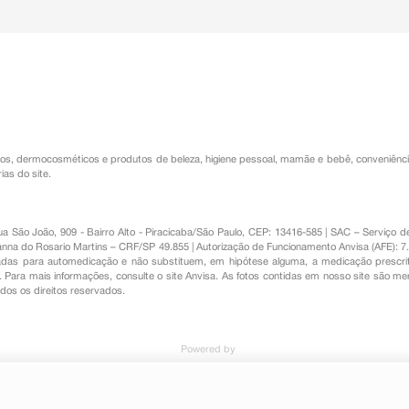
os
,
dermocosméticos e produtos de beleza
,
higiene pessoal
,
mamãe e bebê
,
conveniênc
ias do site.
Rua São João, 909 - Bairro Alto - Piracicaba/São Paulo, CEP: 13416-585 | SAC – Serviç
nna do Rosario Martins – CRF/SP 49.855 | Autorização de Funcionamento Anvisa (AFE): 7
s para automedicação e não substituem, em hipótese alguma, a medicação prescrit
Para mais informações, consulte o site Anvisa. As fotos contidas em nosso site são m
Todos os direitos reservados.
Powered by
g 30 Comprimidos - Germed