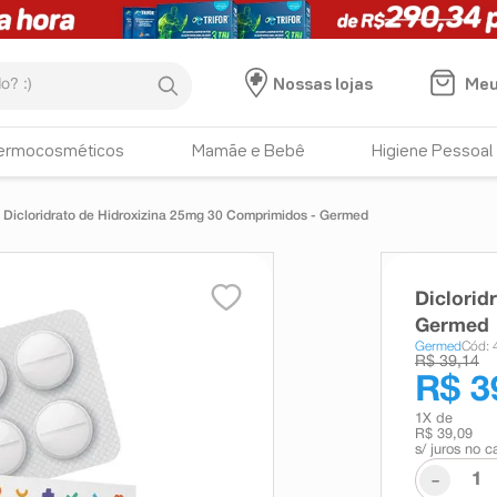
:)
Meu
Nossas lojas
ermocosméticos
Mamãe e Bebê
Higiene Pessoal
Dicloridrato de Hidroxizina 25mg 30 Comprimidos - Germed
Diclorid
Germed
Germed
Cód:
R$ 39,14
R$ 3
1
X de
R$ 39,09
s/ juros no c
-