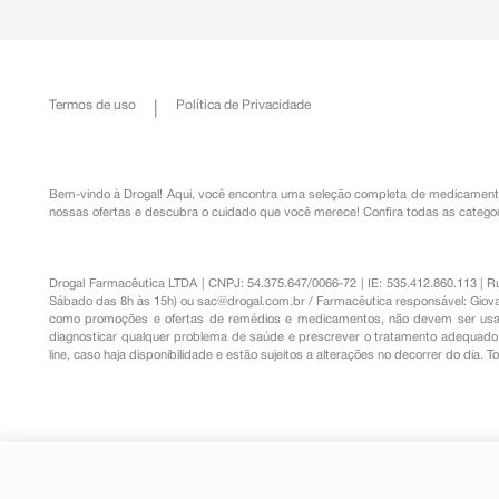
Termos de uso
Política de Privacidade
Bem-vindo à Drogal! Aqui, você encontra uma seleção completa de
medicament
nossas ofertas e descubra o cuidado que você merece!
Confira todas as categor
Drogal Farmacêutica LTDA | CNPJ: 54.375.647/0066-72 | IE: 535.412.860.113 | 
Sábado das 8h às 15h) ou
sac@drogal.com.br
/ Farmacêutica responsável: Giova
como promoções e ofertas de remédios e medicamentos, não devem ser usada
diagnosticar qualquer problema de saúde e prescrever o tratamento adequado. 
line, caso haja disponibilidade e estão sujeitos a alterações no decorrer do dia. 
Dicloridrato de Hidroxizina 25m