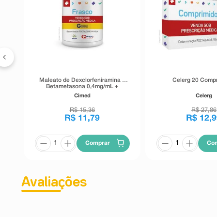
y
Maleato de Dexclorfeniramina +
Celerg 20 Comp
Betametasona 0,4mg/mL +
0,05mg/mL Cimed Frasco 120ml
Cimed
Celerg
de Xarope + Copo Medidor
R$
15
,
36
R$
27
,
86
R$
11
,
79
R$
12
,
9
Comprar
Co
Avaliações