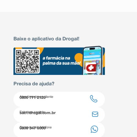
Baixe o aplicativo da Drogal!
Precisa de ajuda?
Atendimento ao cliente
0800 771 2120
Entre em contato
sac@drogal.com.br
Compre pelo telefone
0800 347 0000