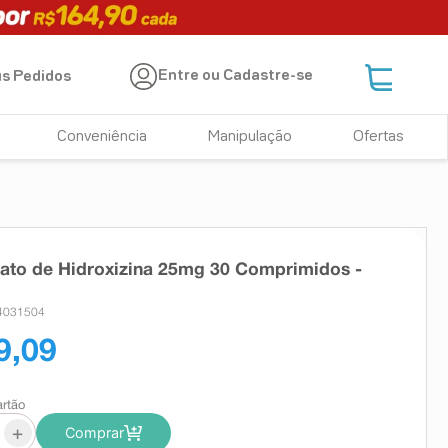
Entre ou Cadastre-se
s Pedidos
Conveniência
Manipulação
Ofertas
rato de Hidroxizina 25mg 30 Comprimidos -
 4031504
9,09
artão
+
Comprar