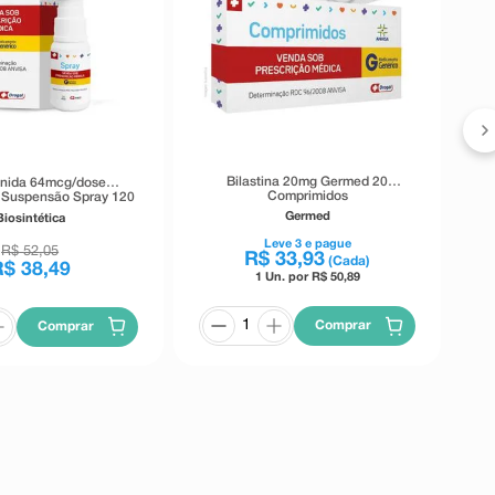
D
Bilastina 20mg Germed 20
nida 64mcg/dose
Comprimidos
a Suspensão Spray 120
Doses
Germed
Biosintética
Leve
3
e pague
R$
52
,
05
R$
33
,
93
(Cada)
R$
38
,
49
1 Un. por R$
50,89
Comprar
Comprar