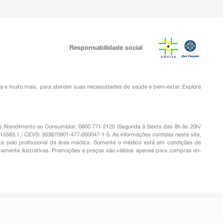
Responsabilidade social
ia
e muito mais, para atender suas necessidades de saúde e bem-estar. Explore
o de Atendimento ao Consumidor: 0800 771 2120 (Segunda à Sexta das 8h às 20h/
.15583.1 / CEVS: 353870901-477-000047-1-5. As informações contidas neste site,
a pelo profissional da área médica. Somente o médico está em condições de
eramente ilustrativas. Promoções e preços são válidos apenas para compras on-