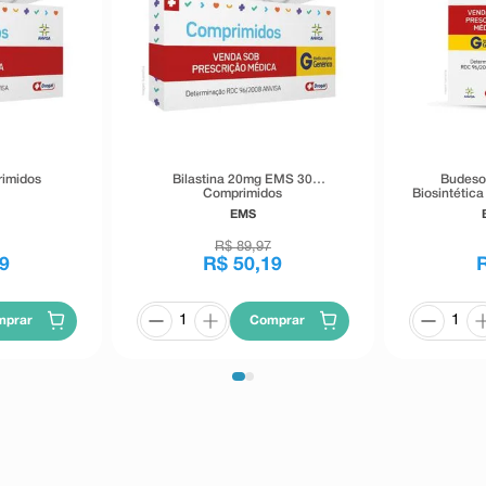
rimidos
Bilastina 20mg EMS 30
Budeso
Comprimidos
Biosintétic
EMS
R$
89
,
97
9
R$
50
,
19
mprar
Comprar