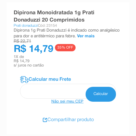
8
º
teste gravidez
Dipirona Monoidratada 1g Prati
9
º
esmalte
Donaduzzi 20 Comprimidos
Prati donaduzzi
Cód: 23154
10
º
absorvente
Dipirona 1g Prati Donaduzzi é indicado como analgésico
para dor e antitérmico para febre.
Ver mais
R$ 22,71
R$ 14,79
35
% OFF
1
X de
R$ 14,79
s/ juros no cartão
Não sei meu CEP
Compartilhar produto