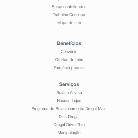
Informe ao seu médico, cirurgião-dentista ou
Responsabilidades
farmacêutico o aparecimento de reações indesejáveis
Trabalhe Conosco
pelo uso do medicamento. Informe também à empresa
através do seu serviço de atendimento.
Mapa do site
Benefícios
Convênio
Ofertas do mês
Farmácia popular
Serviços
Bulário Anvisa
Nossas Lojas
Programa de Relacionamento Drogal Mais
Disk Drogal
Drogal Drive-Thru
Manipulação