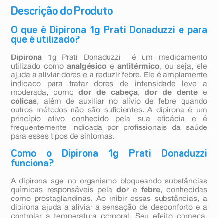
Descrição do Produto
O que é Dipirona 1g Prati Donaduzzi e para
que é utilizado?
Dipirona
1g Prati Donaduzzi é um medicamento
utilizado como
analgésico
e
antitérmico
, ou seja, ele
ajuda a aliviar dores e a reduzir febre. Ele é amplamente
indicado para tratar dores de intensidade leve a
moderada, como
dor de cabeça
,
dor de dente
e
cólicas
, além de auxiliar no alívio de febre quando
outros métodos não são suficientes. A dipirona é um
princípio ativo conhecido pela sua eficácia e é
frequentemente indicada por profissionais da saúde
para esses tipos de sintomas.
Como o Dipirona 1g Prati Donaduzzi
funciona?
A dipirona age no organismo bloqueando substâncias
químicas responsáveis pela
dor
e
febre
, conhecidas
como prostaglandinas. Ao inibir essas substâncias, a
dipirona ajuda a aliviar a sensação de desconforto e a
controlar a temperatura corporal. Seu efeito começa,