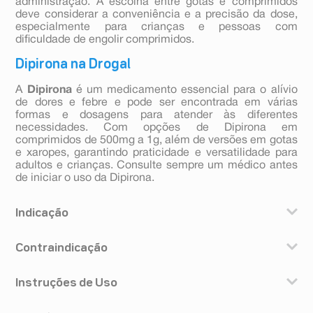
administração. A escolha entre gotas e comprimidos
deve considerar a conveniência e a precisão da dose,
especialmente para crianças e pessoas com
dificuldade de engolir comprimidos.
Dipirona na Drogal
A
Dipirona
é um medicamento essencial para o alívio
de dores e febre e pode ser encontrada em várias
formas e dosagens para atender às diferentes
necessidades. Com opções de Dipirona em
comprimidos de 500mg a 1g, além de versões em gotas
e xaropes, garantindo praticidade e versatilidade para
adultos e crianças. Consulte sempre um médico antes
de iniciar o uso da Dipirona.
Indicação
Este medicamento é indicado como analgésico (para
Contraindicação
dor) e antitérmico (para febre).
Este medicamento não deve ser utilizado caso você
Instruções de Uso
tenha:
- alergia ou intolerância à dipirona ou a qualquer um
Você deve tomar os comprimidos com líquido
dos componentes da formulação ou a outras