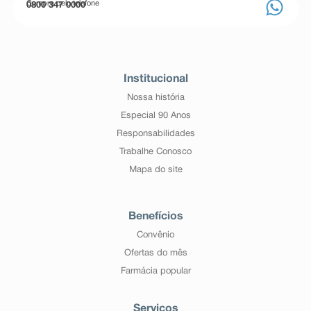
Compre pelo telefone
0800 347 0000
Institucional
Nossa história
Especial 90 Anos
Responsabilidades
Trabalhe Conosco
Mapa do site
Benefícios
Convênio
Ofertas do mês
Farmácia popular
Serviços