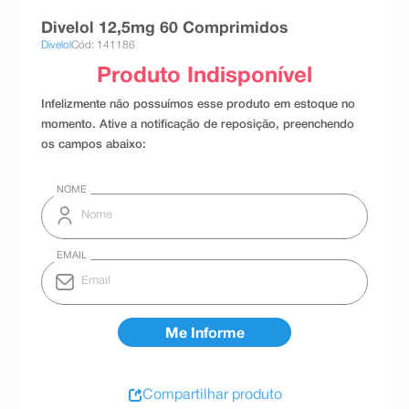
8
º
teste gravidez
Divelol 12,5mg 60 Comprimidos
Divelol
Cód: 141186
9
º
esmalte
10
º
absorvente
Compartilhar produto