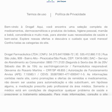
Termos de uso
Política de Privacidade
Bem-vindo à Drogal! Aqui, você encontra uma seleção completa de
medicamentos
,
dermocosméticos e produtos de beleza
,
higiene pessoal
,
mamãe
e bebê
,
conveniência
e muito mais, para atender suas necessidades de saúde e
bem-estar. Explore nossas ofertas e descubra o cuidado que você merece!
Confira todas as categorias do site.
Drogal Farmacêutica LTDA | CNPJ: 54.375.647/0066-72 | IE: 535.412.860.113 | Rua
São João, 909 - Bairro Alto - Piracicaba/São Paulo, CEP: 13416-585 | SAC – Serviço
de Atendimento ao Consumidor: 0800 771 2120 (Segunda à Sexta das 8h às 20h/
Sábado das 8h às 15h) ou
sac@drogal.com.br
/ Farmacêutica responsável:
Giovanna do Rosario Martins – CRF/SP 49.855 | Autorização de Funcionamento
Anvisa (AFE): 7.15583.1 / CEVS: 353870901-477-000047-1-5. As informações
contidas neste site, como promoções e ofertas de remédios e medicamentos,
não devem ser usadas para automedicação e não substituem, em hipótese
alguma, a medicação prescrita pelo profissional da área médica. Somente o
médico está em condições de diagnosticar qualquer problema de saúde e
prescrever o tratamento adequado. Para mais informações, consulte o site
Anvisa. As fotos contidas em nosso site são meramente ilustrativas. Promoções e
preços são válidos apenas para compras on-line, caso haja disponibilidade e
estão sujeitos a alterações no decorrer do dia. Todos os direitos reservados.
-
+
Comprar