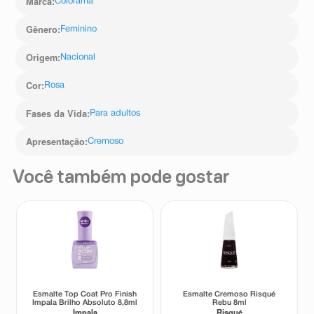
Marca
:
Colorama
Gênero
:
Feminino
Origem
:
Nacional
Cor
:
Rosa
Fases da Vida
:
Para adultos
Apresentação
:
Cremoso
Você também pode gostar
Esmalte Top Coat Pro Finish
Esmalte Cremoso Risqué
Impala Brilho Absoluto 8,8ml
Rebu 8ml
Impala
Risqué