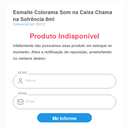
8
º
teste gravidez
Esmalte Colorama Som na Caixa Chama
9
º
absorvente
na Sofrência 8ml
Colorama
Cód: 26272
10
º
shampoo