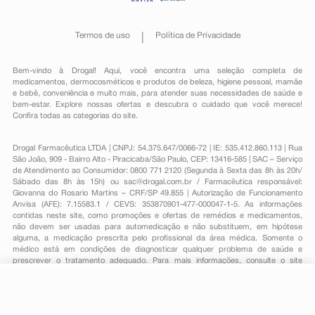
Termos de uso
Política de Privacidade
Bem-vindo à Drogal! Aqui, você encontra uma seleção completa de
medicamentos
,
dermocosméticos e produtos de beleza
,
higiene pessoal
,
mamãe
e bebê
,
conveniência
e muito mais, para atender suas necessidades de saúde e
bem-estar. Explore nossas ofertas e descubra o cuidado que você merece!
Confira todas as categorias do site.
Drogal Farmacêutica LTDA | CNPJ: 54.375.647/0066-72 | IE: 535.412.860.113 | Rua
São João, 909 - Bairro Alto - Piracicaba/São Paulo, CEP: 13416-585 | SAC – Serviço
de Atendimento ao Consumidor: 0800 771 2120 (Segunda à Sexta das 8h às 20h/
Sábado das 8h às 15h) ou
sac@drogal.com.br
/ Farmacêutica responsável:
Giovanna do Rosario Martins – CRF/SP 49.855 | Autorização de Funcionamento
Anvisa (AFE): 7.15583.1 / CEVS: 353870901-477-000047-1-5. As informações
contidas neste site, como promoções e ofertas de remédios e medicamentos,
não devem ser usadas para automedicação e não substituem, em hipótese
alguma, a medicação prescrita pelo profissional da área médica. Somente o
médico está em condições de diagnosticar qualquer problema de saúde e
prescrever o tratamento adequado. Para mais informações, consulte o site
Anvisa. As fotos contidas em nosso site são meramente ilustrativas. Promoções e
preços são válidos apenas para compras on-line, caso haja disponibilidade e
estão sujeitos a alterações no decorrer do dia. Todos os direitos reservados.
-
+
Comprar