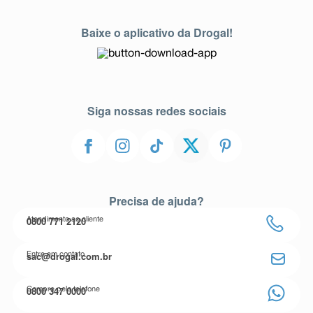
Baixe o aplicativo da Drogal!
Siga nossas redes sociais
Precisa de ajuda?
0800 771 2120
Atendimento ao cliente
sac@drogal.com.br
Entre em contato
0800 347 0000
Compre pelo telefone