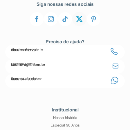
Siga nossas redes sociais
Precisa de ajuda?
Atendimento ao cliente
0800 771 2120
Entre em contato
sac@drogal.com.br
Compre pelo telefone
0800 347 0000
Institucional
Nossa história
Especial 90 Anos