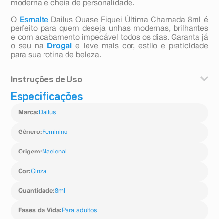
moderna e cheia de personalidade.
O
Esmalte
Dailus Quase Fiquei Última Chamada 8ml é
perfeito para quem deseja unhas modernas, brilhantes
e com acabamento impecável todos os dias. Garanta já
o seu na
Drogal
e leve mais cor, estilo e praticidade
para sua rotina de beleza.
Instruções de Uso
Especificações
Aplicação:
Agite antes de usar.
Marca
:
Dailus
Aplique uma camada do esmalte sobre as unhas limpas
e secas.
Aguarde secar e aplique uma segunda camada para
Gênero
:
Feminino
intensificar a cor.
Finalize com extra brilho, se desejar.
Origem
:
Nacional
Remoção:
Remova utilizando algodão e removedor de esmaltes
Cor
:
Cinza
apropriado.
Quantidade
:
8ml
Fases da Vida
:
Para adultos