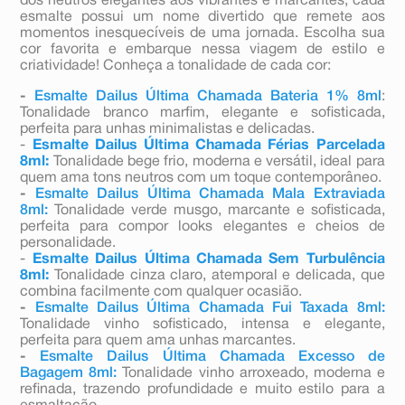
dos neutros elegantes aos vibrantes e marcantes, cada
esmalte possui um nome divertido que remete aos
momentos inesquecíveis de uma jornada. Escolha sua
cor favorita e embarque nessa viagem de estilo e
criatividade! Conheça a tonalidade de cada cor:
-
Esmalte Dailus Última Chamada Bateria 1% 8ml
:
Tonalidade branco marfim, elegante e sofisticada,
perfeita para unhas minimalistas e delicadas.
-
Esmalte Dailus Última Chamada Férias Parcelada
8ml:
Tonalidade bege frio, moderna e versátil, ideal para
quem ama tons neutros com um toque contemporâneo.
-
Esmalte Dailus Última Chamada Mala Extraviada
8ml:
Tonalidade verde musgo, marcante e sofisticada,
perfeita para compor looks elegantes e cheios de
personalidade.
-
Esmalte Dailus Última Chamada Sem Turbulência
8ml:
Tonalidade cinza claro, atemporal e delicada, que
combina facilmente com qualquer ocasião.
-
Esmalte Dailus Última Chamada Fui Taxada 8ml:
Tonalidade vinho sofisticado, intensa e elegante,
perfeita para quem ama unhas marcantes.
-
Esmalte Dailus Última Chamada Excesso de
Bagagem 8ml:
Tonalidade vinho arroxeado, moderna e
refinada, trazendo profundidade e muito estilo para a