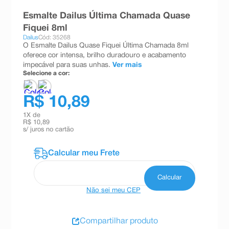
8
º
teste gravidez
Esmalte Dailus Última Chamada Quase
Fiquei 8ml
9
º
esmalte
Dailus
Cód: 35268
O Esmalte Dailus Quase Fiquei Última Chamada 8ml
10
º
absorvente
oferece cor intensa, brilho duradouro e acabamento
impecável para suas unhas.
Ver mais
Selecione a cor:
R$ 10,89
1
X de
R$ 10,89
s/ juros no cartão
Não sei meu CEP
Compartilhar produto