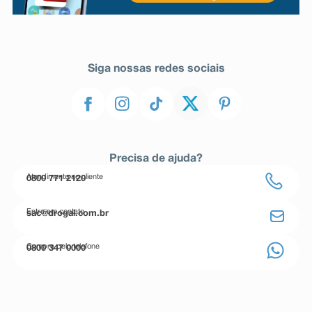
Siga nossas redes sociais
Precisa de ajuda?
Atendimento ao cliente
0800 771 2120
Entre em contato
sac@drogal.com.br
Compre pelo telefone
0800 347 0000