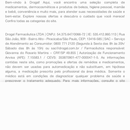
Bem-vindo à Drogal! Aqui, você encontra uma seleção completa de
medicamentos
,
dermocosméticos e produtos de beleza
,
higiene pessoal
,
mamãe
e bebê
,
conveniência
e muito mais, para atender suas necessidades de saúde e
bem-estar. Explore nossas ofertas e descubra o cuidado que você merece!
Confira todas as categorias do site.
Drogal Farmacêutica LTDA | CNPJ: 54.375.647/0066-72 | IE: 535.412.860.113 | Rua
São João, 909 - Bairro Alto - Piracicaba/São Paulo, CEP: 13416-585 | SAC – Serviço
de Atendimento ao Consumidor: 0800 771 2120 (Segunda à Sexta das 8h às 20h/
Sábado das 8h às 15h) ou
sac@drogal.com.br
/ Farmacêutica responsável:
Giovanna do Rosario Martins – CRF/SP 49.855 | Autorização de Funcionamento
Anvisa (AFE): 7.15583.1 / CEVS: 353870901-477-000047-1-5. As informações
contidas neste site, como promoções e ofertas de remédios e medicamentos,
não devem ser usadas para automedicação e não substituem, em hipótese
alguma, a medicação prescrita pelo profissional da área médica. Somente o
médico está em condições de diagnosticar qualquer problema de saúde e
prescrever o tratamento adequado. Para mais informações, consulte o site
Anvisa. As fotos contidas em nosso site são meramente ilustrativas. Promoções e
preços são válidos apenas para compras on-line, caso haja disponibilidade e
estão sujeitos a alterações no decorrer do dia. Todos os direitos reservados.
-
+
Comprar
Powered by