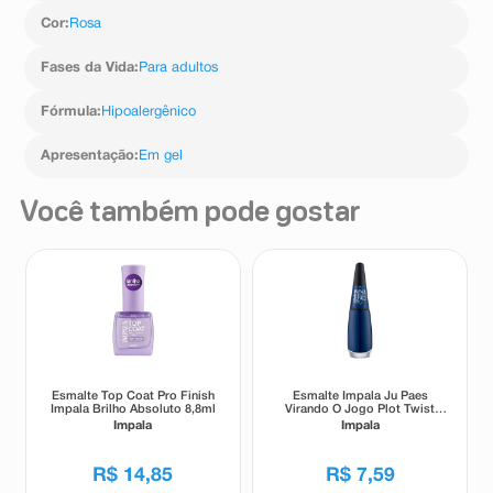
Cor
:
Rosa
Fases da Vida
:
Para adultos
Fórmula
:
Hipoalergênico
Apresentação
:
Em gel
Você também pode gostar
Esmalte Top Coat Pro Finish
Esmalte Impala Ju Paes
Impala Brilho Absoluto 8,8ml
Virando O Jogo Plot Twist
7,5ml
Impala
Impala
R$
14
,
85
R$
7
,
59