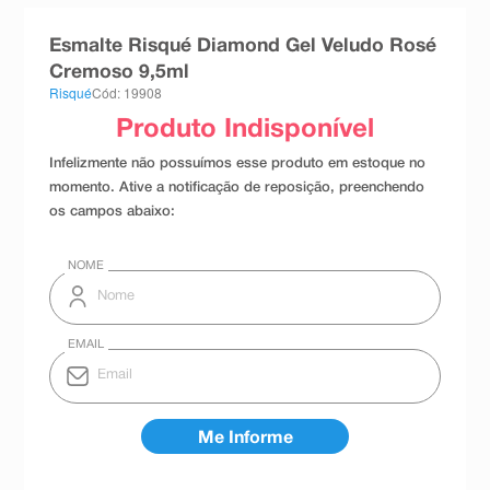
8
º
teste gravidez
Esmalte Risqué Diamond Gel Veludo Rosé
9
º
absorvente
Cremoso 9,5ml
Risqué
Cód: 19908
10
º
shampoo