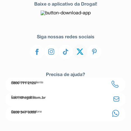
Baixe o aplicativo da Drogal!
Siga nossas redes sociais
Precisa de ajuda?
Atendimento ao cliente
0800 771 2120
Entre em contato
sac@drogal.com.br
Compre pelo telefone
0800 347 0000