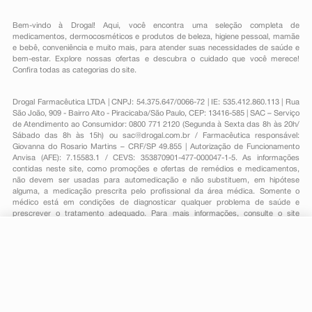
Bem-vindo à Drogal! Aqui, você encontra uma seleção completa de
medicamentos
,
dermocosméticos e produtos de beleza
,
higiene pessoal
,
mamãe
e bebê
,
conveniência
e muito mais, para atender suas necessidades de saúde e
bem-estar. Explore nossas ofertas e descubra o cuidado que você merece!
Confira todas as categorias do site.
Drogal Farmacêutica LTDA | CNPJ: 54.375.647/0066-72 | IE: 535.412.860.113 | Rua
São João, 909 - Bairro Alto - Piracicaba/São Paulo, CEP: 13416-585 | SAC – Serviço
de Atendimento ao Consumidor: 0800 771 2120 (Segunda à Sexta das 8h às 20h/
Sábado das 8h às 15h) ou
sac@drogal.com.br
/ Farmacêutica responsável:
Giovanna do Rosario Martins – CRF/SP 49.855 | Autorização de Funcionamento
Anvisa (AFE): 7.15583.1 / CEVS: 353870901-477-000047-1-5. As informações
contidas neste site, como promoções e ofertas de remédios e medicamentos,
não devem ser usadas para automedicação e não substituem, em hipótese
alguma, a medicação prescrita pelo profissional da área médica. Somente o
médico está em condições de diagnosticar qualquer problema de saúde e
prescrever o tratamento adequado. Para mais informações, consulte o site
Anvisa. As fotos contidas em nosso site são meramente ilustrativas. Promoções e
preços são válidos apenas para compras on-line, caso haja disponibilidade e
estão sujeitos a alterações no decorrer do dia. Todos os direitos reservados.
-
+
Comprar
Powered by