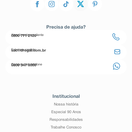
Precisa de ajuda?
Atendimento ao cliente
0800 771 2120
Entre em contato
sac@drogal.com.br
Compre pelo telefone
0800 347 0000
Institucional
Nossa história
Especial 90 Anos
Responsabilidades
Trabalhe Conosco