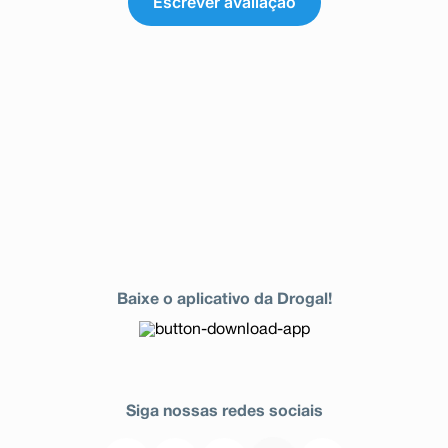
Escrever avaliação
graves para exigir assistência médica imediata)
incluindo urticária, inchaço da face, lábios, língua e/ou
garganta que podem causar dificuldade para respirar ou
engolir, broncoespasmo (chiado ou falta de ar), reações
graves na pele, inflamação da parede do estômago ou
úlceras que possam se agravar e provocar
sangramentos, problemas no fígado, problemas graves
nos rins, aumento grave da pressão sanguínea,
confusão, ver, sentir ou ouvir coisas que não existem
(alucinações).
Desconhecido (a frequência não pode ser estimada a
partir dos dados disponíveis):
Amarelamento da pele e dos olhos (icterícia),
inflamação do pâncreas, batimento cardíaco acelerado,
ritmo cardíaco irregular (arritmia), agitação,
insuficiência hepática.
Informe ao seu médico, cirurgião-dentista ou
Baixe o aplicativo da Drogal!
farmacêutico o aparecimento de reações indesejáveis
pelo uso do medicamento. Informe também à empresa
através do seu serviço de atendimento.
Siga nossas redes sociais