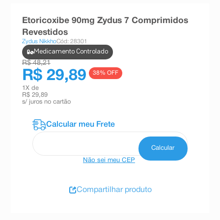
8
º
absorvente
Etoricoxibe 90mg Zydus 7 Comprimidos
9
º
teste gravidez
Revestidos
Zydus Nikkho
Cód: 28301
10
º
esmalte
Medicamento Controlado
R$ 48,21
R$ 29,89
38
% OFF
1
X de
R$ 29,89
s/ juros no cartão
Não sei meu CEP
Compartilhar produto