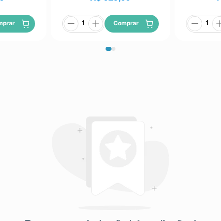
tracraniana (aumento da pressão
ea, alterações visuais e zumbido)
mprar
Comprar
o
ução da dosagem ou suspensão
 de reações indesejáveis pelo uso
 seu serviço de atendimento.