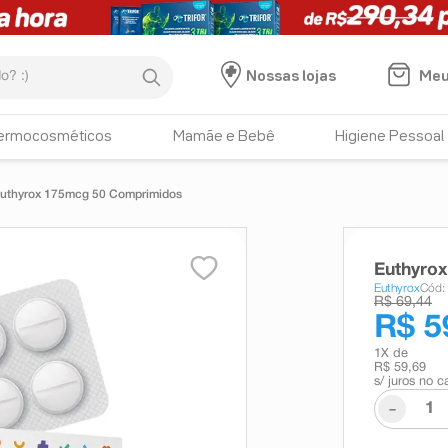
:)
Meu
Nossas lojas
ermocosméticos
Mamãe e Bebê
Higiene Pessoal
uthyrox 175mcg 50 Comprimidos
Euthyro
Euthyrox
Cód:
R$ 69,44
R$ 5
1
X de
R$ 59,69
s/ juros no c
-