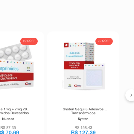
19%
OFF
20%
OFF
e 1mg + 2mg 28
Systen Sequi 8 Adesivos
midos Revestidos
Transdérmicos
Nuance
Systen
R$
87
,
35
R$
158
,
43
R$
70
,
69
R$
127
,
39