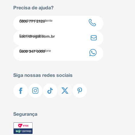
Precisa de ajuda?
Atendimento ao cliente
0800 771 2120
Entre em contato
sac@drogal.com.br
Compre pelo telefone
0800 347 0000
Siga nossas redes sociais
Segurança