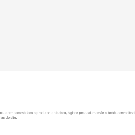
os
,
dermocosméticos e produtos de beleza
,
higiene pessoal
,
mamãe e bebê
,
conveniênc
ias do site.