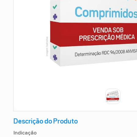
9
º
absorvente
10
º
shampoo
Descrição do Produto
Indicação