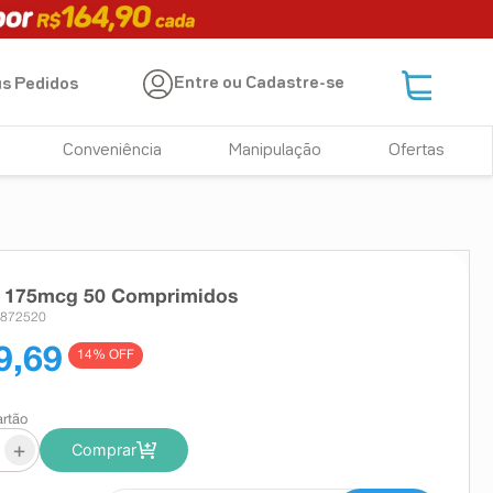
Entre ou Cadastre-se
s Pedidos
Conveniência
Manipulação
Ofertas
x 175mcg 50 Comprimidos
 872520
9,69
14
% OFF
artão
+
Comprar