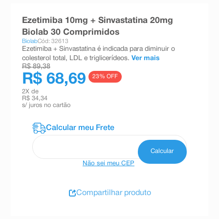
8
º
esmalte
Ezetimiba 10mg + Sinvastatina 20mg
9
º
absorvente
Biolab 30 Comprimidos
Biolab
Cód: 32613
10
º
shampoo
Ezetimiba + Sinvastatina é indicada para diminuir o
colesterol total, LDL e triglicerídeos.
Ver mais
R$ 89,38
R$ 68,69
23
% OFF
2
X de
R$ 34,34
s/ juros no cartão
Não sei meu CEP
Compartilhar produto