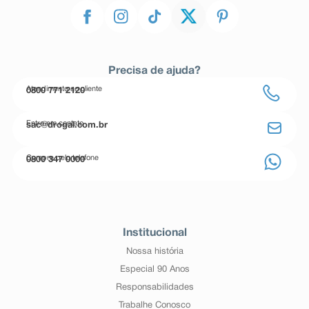
Precisa de ajuda?
Atendimento ao cliente
0800 771 2120
Entre em contato
sac@drogal.com.br
Compre pelo telefone
0800 347 0000
Institucional
Nossa história
Especial 90 Anos
Responsabilidades
Trabalhe Conosco