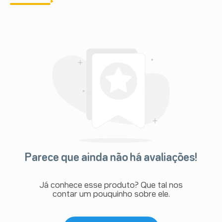
• dor no abdome superior;
• urina escura;
• amarelamento da pele ou da parte branca dos olhos.
Informe ao seu médico, cirurgião-dentista ou
farmacêutico o aparecimento de reações indesejáveis
pelo uso do medicamento. Informe também à empresa
através do seu serviço de atendimento.
Parece que ainda não há avaliações!
Já conhece esse produto? Que tal nos
contar um pouquinho sobre ele.