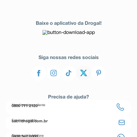
Baixe o aplicativo da Drogal!
Siga nossas redes sociais
Precisa de ajuda?
Atendimento ao cliente
0800 771 2120
Entre em contato
sac@drogal.com.br
Compre pelo telefone
0800 347 0000