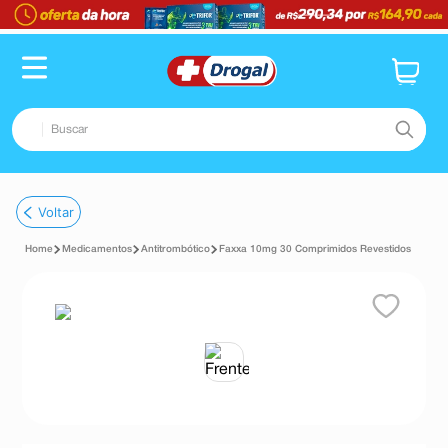
Buscar
TERMOS MAIS BUSCADOS
Voltar
1
º
fralda
Medicamentos
Antitrombótico
Faxxa 10mg 30 Comprimidos Revestidos
2
º
pampers confort sec max
3
º
dipirona
4
º
lenço umedecido
5
º
tadalafila
6
º
minoxidil
7
º
desodorante