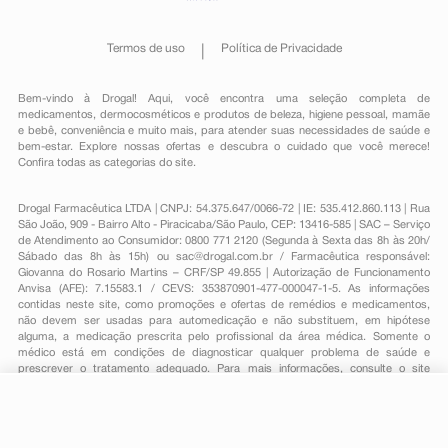
Termos de uso
Política de Privacidade
Bem-vindo à Drogal! Aqui, você encontra uma seleção completa de
medicamentos
,
dermocosméticos e produtos de beleza
,
higiene pessoal
,
mamãe
e bebê
,
conveniência
e muito mais, para atender suas necessidades de saúde e
bem-estar. Explore nossas ofertas e descubra o cuidado que você merece!
Confira todas as categorias do site.
Drogal Farmacêutica LTDA | CNPJ: 54.375.647/0066-72 | IE: 535.412.860.113 | Rua
São João, 909 - Bairro Alto - Piracicaba/São Paulo, CEP: 13416-585 | SAC – Serviço
de Atendimento ao Consumidor: 0800 771 2120 (Segunda à Sexta das 8h às 20h/
Sábado das 8h às 15h) ou
sac@drogal.com.br
/ Farmacêutica responsável:
Giovanna do Rosario Martins – CRF/SP 49.855 | Autorização de Funcionamento
Anvisa (AFE): 7.15583.1 / CEVS: 353870901-477-000047-1-5. As informações
contidas neste site, como promoções e ofertas de remédios e medicamentos,
não devem ser usadas para automedicação e não substituem, em hipótese
alguma, a medicação prescrita pelo profissional da área médica. Somente o
médico está em condições de diagnosticar qualquer problema de saúde e
prescrever o tratamento adequado. Para mais informações, consulte o site
Anvisa. As fotos contidas em nosso site são meramente ilustrativas. Promoções e
preços são válidos apenas para compras on-line, caso haja disponibilidade e
estão sujeitos a alterações no decorrer do dia. Todos os direitos reservados.
-
+
Comprar