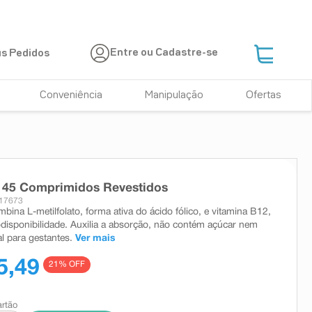
Entre ou Cadastre-se
s Pedidos
Conveniência
Manipulação
Ofertas
t 45 Comprimidos Revestidos
 17673
bina L-metilfolato, forma ativa do ácido fólico, e vitamina B12,
odisponibilidade. Auxilia a absorção, não contém açúcar nem
al para gestantes.
Ver mais
5,49
21
% OFF
artão