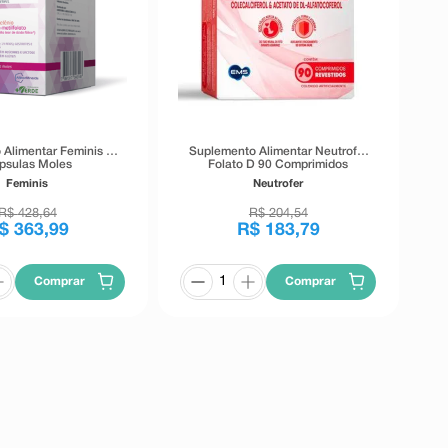
 Alimentar Feminis 90
Suplemento Alimentar Neutrofer
psulas Moles
Folato D 90 Comprimidos
Revestidos
Feminis
Neutrofer
R$
428
,
64
R$
204
,
54
$
363
,
99
R$
183
,
79
Comprar
Comprar