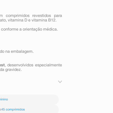
m comprimidos revestidos para
lato, vitamina D e vitamina B12.
 conforme a orientação médica.
ado na embalagem.
est
, desenvolvidos especialmente
da gravidez.
ca.
inino
e
:
45 comprimidos