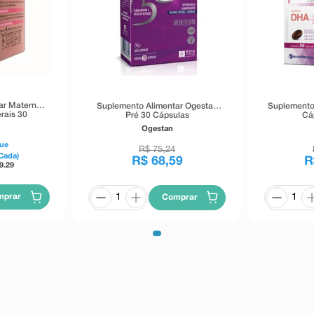
ar Materna
Suplemento Alimentar Ogestan
Suplemento
rais 30
Pré 30 Cápsulas
Cá
os
Ogestan
ue
R$
75
,
24
Cada)
R$
68
,
59
R
9.29
mprar
Comprar