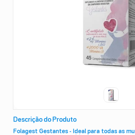
9
º
absorvente
10
º
shampoo
Descrição do Produto
Folagest Gestantes - Ideal para todas as mu