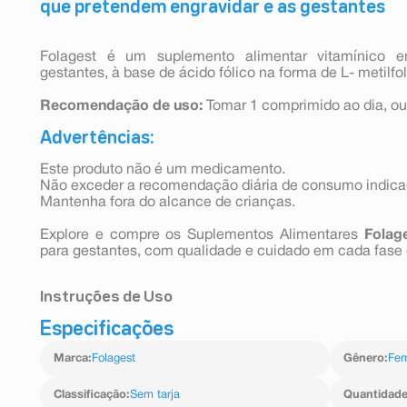
que pretendem engravidar e as gestantes
Folagest é um suplemento alimentar vitamínico e
gestantes, à base de ácido fólico na forma de L- metilfo
Recomendação de uso:
Tomar 1 comprimido ao dia, ou
Advertências:
Este produto não é um medicamento.
Não exceder a recomendação diária de consumo indic
Mantenha fora do alcance de crianças.
Explore e compre os Suplementos Alimentares
Folag
para gestantes, com qualidade e cuidado em cada fase 
Instruções de Uso
Especificações
Ingerir 1 coprimido ao dia ou conforme orientação médi
Marca
:
Folagest
Gênero
:
Fem
Classificação
:
Sem tarja
Quantidad