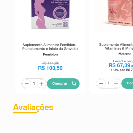
Suplemento Aliment
Suplemento Alimentar Femibion 1
Vitaminas & Mine
Planejamento e Início da Gravidez
Comprimid
28 Comprimidos
Materna
Femibion
Leve
2
e pag
R$
111
,
06
R$
67
,
39
(
R$
103
,
59
1 Un. por R$
7
Co
Comprar
Avaliações