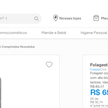
:)
Meu
Nossas lojas
ermocosméticos
Mamãe e Bebê
Higiene Pessoal
5 Comprimidos Revestidos
Folages
Folagest
Cód:
Folagest com
com alta bi
lactose. Ide
R$ 83,17
R$ 6
2
X de
R$ 32,74
s/ juros no c