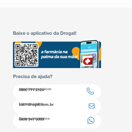
Baixe o aplicativo da Drogal!
Precisa de ajuda?
Atendimento ao cliente
0800 771 2120
Entre em contato
sac@drogal.com.br
Compre pelo telefone
0800 347 0000