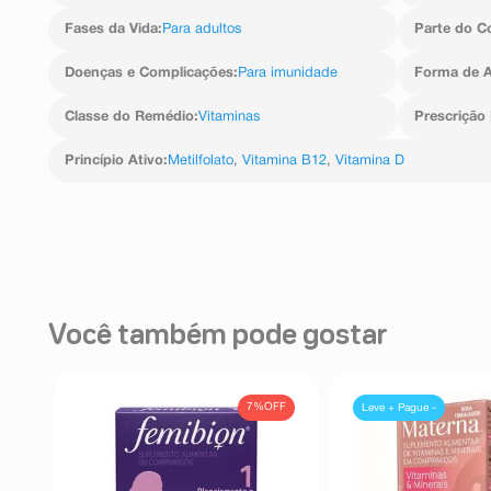
Fases da Vida
:
Para adultos
Parte do C
Doenças e Complicações
:
Para imunidade
Forma de A
Classe do Remédio
:
Vitaminas
Prescrição
Princípio Ativo
:
Metilfolato
,
Vitamina B12
,
Vitamina D
Você também pode gostar
7%
OFF
Leve + Pague -