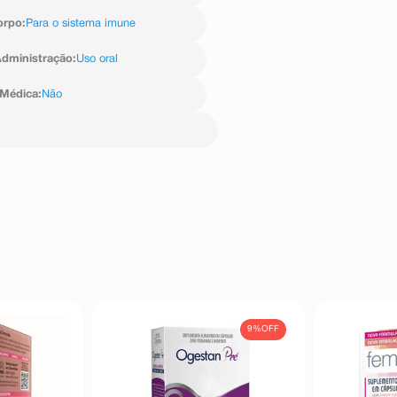
orpo
:
Para o sistema imune
dministração
:
Uso oral
 Médica
:
Não
9%
OFF