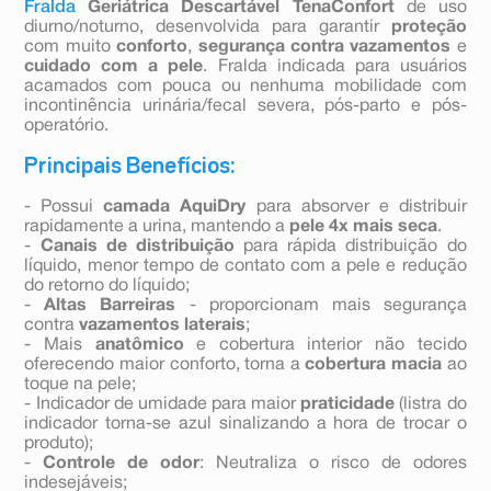
Fralda
Geriátrica Descartável TenaConfort
de uso
diurno/noturno, desenvolvida para garantir
proteção
com muito
conforto
,
segurança contra vazamentos
e
cuidado com a pele
. Fralda indicada para usuários
acamados com pouca ou nenhuma mobilidade com
incontinência urinária/fecal severa, pós-parto e pós-
operatório.
Principais Benefícios:
- Possui
camada AquiDry
para absorver e distribuir
rapidamente a urina, mantendo a
pele 4x mais seca
.
-
Canais de distribuição
para rápida distribuição do
líquido, menor tempo de contato com a pele e redução
do retorno do líquido;
-
Altas Barreiras
- proporcionam mais segurança
contra
vazamentos laterais
;
- Mais
anatômico
e cobertura interior não tecido
oferecendo maior conforto, torna a
cobertura macia
ao
toque na pele;
- Indicador de umidade para maior
praticidade
(listra do
indicador torna-se azul sinalizando a hora de trocar o
produto);
-
Controle de odor
: Neutraliza o risco de odores
indesejáveis;