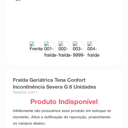
8
º
absorvente
9
º
teste gravidez
10
º
esmalte
Fralda Geriátrica Tena Confort
Incontinência Severa G 8 Unidades
Tena
Cód: 24411