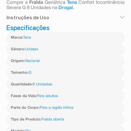
Compre a
Fralda
Geriátrica
Tena
Confort Incontinência
Severa G 8 Unidades na
Drogal.
Instruções de Uso
Especificações
1. Abra a fralda e posicione sob o corpo do usuário.
2. Puxe a parte da frente entre as pernas e ajuste na
Marca
:
Tena
cintura.
3. Fixe as fitas adesivas, ajustando para conforto e
segurança.
Gênero
:
Unissex
4. Verifique periodicamente a necessidade de troca.
Origem
:
Nacional
Tamanho
:
G
Quantidade
:
8 Unidades
Fases da Vida
:
Para adultos
Parte do Corpo
:
Para a região Intima
Tipo de Produto
:
Fralda aberta