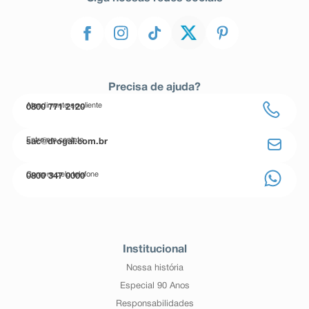
Precisa de ajuda?
Atendimento ao cliente
0800 771 2120
Entre em contato
sac@drogal.com.br
Compre pelo telefone
0800 347 0000
Institucional
Nossa história
Especial 90 Anos
Responsabilidades