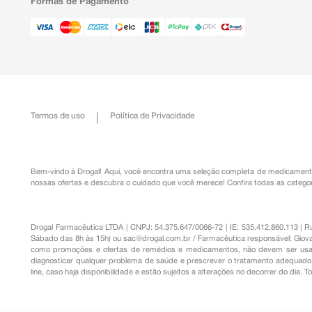
Formas de Pagamento
Termos de uso
Política de Privacidade
Bem-vindo à Drogal! Aqui, você encontra uma seleção completa de
medicament
nossas ofertas e descubra o cuidado que você merece!
Confira todas as categor
Drogal Farmacêutica LTDA | CNPJ: 54.375.647/0066-72 | IE: 535.412.860.113 | 
Sábado das 8h às 15h) ou
sac@drogal.com.br
/ Farmacêutica responsável: Giova
como promoções e ofertas de remédios e medicamentos, não devem ser usada
diagnosticar qualquer problema de saúde e prescrever o tratamento adequado. 
line, caso haja disponibilidade e estão sujeitos a alterações no decorrer do dia. 