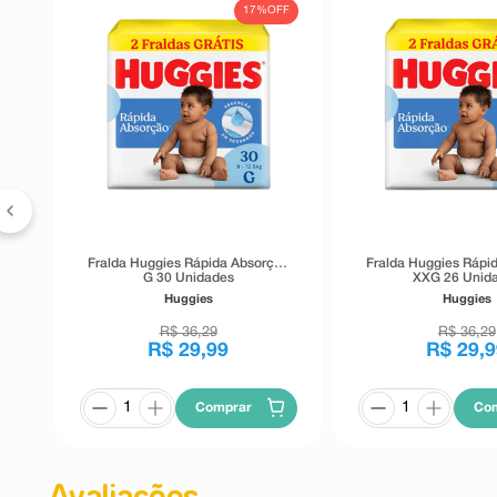
17%
OFF
by
Fralda Huggies Rápida Absorção
Fralda Huggies Rápi
G 30 Unidades
XXG 26 Unid
Huggies
Huggies
R$
36
,
29
R$
36
,
29
R$
29
,
99
R$
29
,
9
Comprar
Co