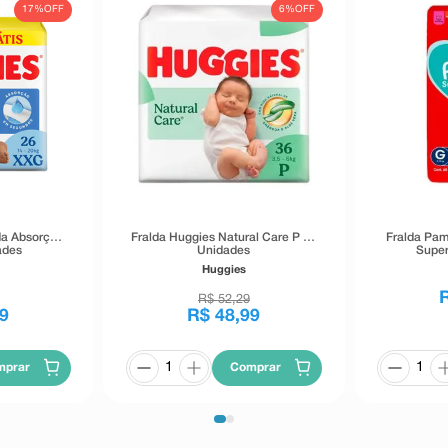
17%
OFF
6%
OFF
da Absorção
Fralda Huggies Natural Care P 36
Fralda Pam
ades
Unidades
Super
Huggies
R$
52
,
29
9
R$
48
,
99
mprar
Comprar