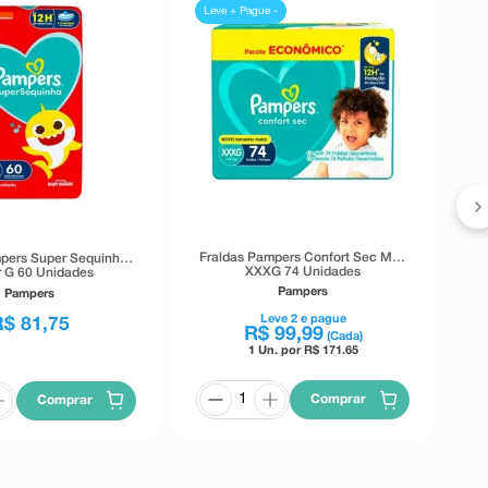
Leve + Pague -
Fraldas Pampers Confort Sec Max
pers Super Sequinha
XXXG 74 Unidades
 G 60 Unidades
Pampers
Pampers
Leve
2
e pague
R$
81
,
75
R$
99
,
99
(Cada)
1 Un. por R$
171.65
Comprar
Comprar