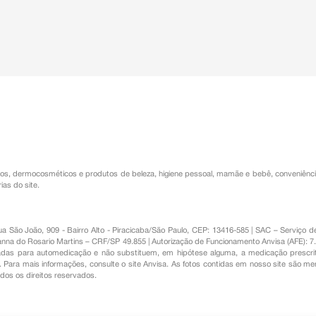
os
,
dermocosméticos e produtos de beleza
,
higiene pessoal
,
mamãe e bebê
,
conveniênc
ias do site.
Rua São João, 909 - Bairro Alto - Piracicaba/São Paulo, CEP: 13416-585 | SAC – Serviç
nna do Rosario Martins – CRF/SP 49.855 | Autorização de Funcionamento Anvisa (AFE): 7
s para automedicação e não substituem, em hipótese alguma, a medicação prescrit
Para mais informações, consulte o site Anvisa. As fotos contidas em nosso site são m
Todos os direitos reservados.