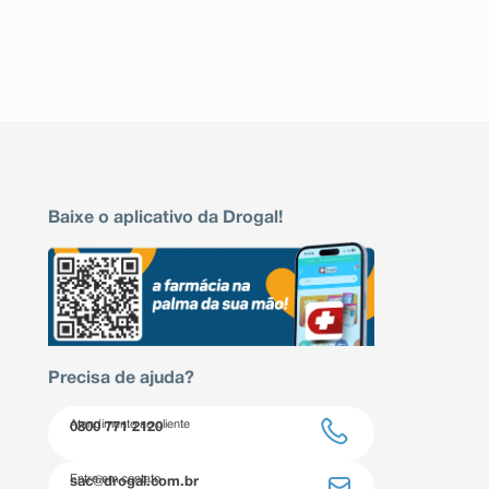
Baixe o aplicativo da Drogal!
Precisa de ajuda?
Atendimento ao cliente
0800 771 2120
Entre em contato
sac@drogal.com.br