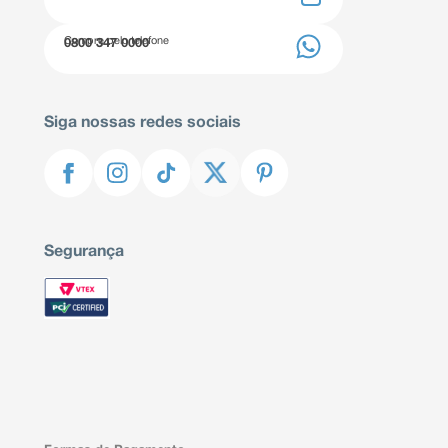
Compre pelo telefone
0800 347 0000
Siga nossas redes sociais
Segurança