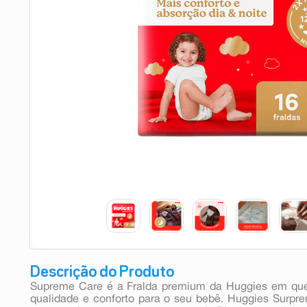
9
º
esmalte
10
º
absorvente
Descrição do Produto
Supreme Care é a Fralda premium da Huggies em que
qualidade e conforto para o seu bebê. Huggies Surpre