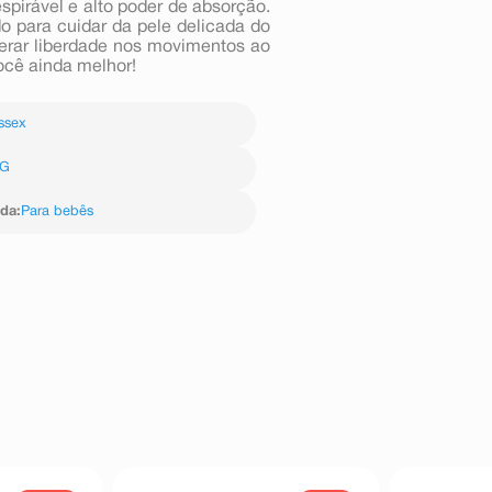
pirável e alto poder de absorção.
o para cuidar da pele delicada do
erar liberdade nos movimentos ao
ocê ainda melhor!
ssex
G
ida
:
Para bebês