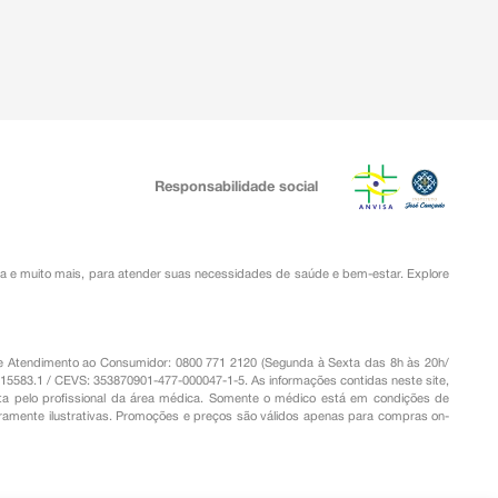
Responsabilidade social
ia
e muito mais, para atender suas necessidades de saúde e bem-estar. Explore
o de Atendimento ao Consumidor: 0800 771 2120 (Segunda à Sexta das 8h às 20h/
.15583.1 / CEVS: 353870901-477-000047-1-5. As informações contidas neste site,
a pelo profissional da área médica. Somente o médico está em condições de
eramente ilustrativas. Promoções e preços são válidos apenas para compras on-