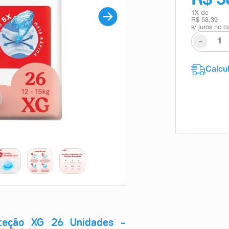
R$ 5
1
X de
R$ 58,39
s/ juros no c
-
oteção XG 26 Unidades –