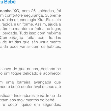
eu Bebê
amanho XG
, com 26 unidades, foi
om conforto e segurança. Supreme
rápida e tecnologia Xtra-Flex, ela
a rápida e uniforme. Assim, ajuda a
atômico mantém a fralda no lugar,
 liberdade. Tudo isso com máxima
 Comparação feita com fraldas
 de fraldas que são usualmente
lda pode variar com os hábitos,
s suave do que nunca, destaca-se
o um toque delicado e acolhedor
em uma barreira avançada que
ndo o bebê confortável e seco até
ásticas. Indicadores para troca de
aptam aos movimentos do bebê.
i e cocô líquido em segundos,