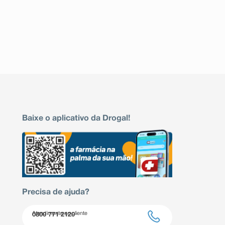
Baixe o aplicativo da Drogal!
Precisa de ajuda?
Atendimento ao cliente
0800 771 2120