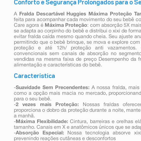
Conforto e Segurança Prolongados para o S
A
Fralda Descartável Huggies Máxima Proteção T
feita para acompanhar cada movimento do seu bebê c
Care agora é
Máxima Proteção
: com absorção 5X mais 
se adapta ao corpinho do bebê e distribui o xixi de form
evitar fralda caída mesmo quando cheia. Seu ajuste an
permitindo que o bebê brinque, se mova e explore com
proteção e até 12h/ proteção anti vazamentos.
convencionais sem canais de absorção no segmento
vendidas na mesma faixa de preço Desempenho da fra
alimentação e características do bebê.
Característica
-
Suavidade Sem Precendentes:
A nossa fralda, mai
como a opção mais macia no mercado, proporcionand
para o seu bebê.
-
2 vezes mais Proteção:
Nossas fraldas oferec
proporciona o dobro da proteção durante a noite, mante
a manhã.
-
Máxima Flexibilidade:
Cintura, barreiras e orelhas el
tamanho. Canais em X e anatômicos únicos que se ad
-
Absorção Especial:
Nossa tecnologia absorve xix
prevenindo reações cutâneas e desconfortos