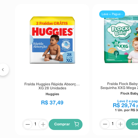
Leve + Pague -
Max
Fralda Flock Bab
Fralda Huggies Rápida Absorção
Sequinha XXG Mega 
XG 28 Unidades
Flock Bab
Huggies
Leve
2
e pag
R$
37
,
49
R$
29
,
74
(
1 Un. por R$
3
Co
Comprar