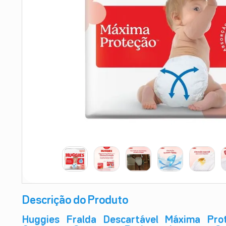
9
º
absorvente
10
º
shampoo
Descrição do Produto
Huggies Fralda Descartável Máxima Pr