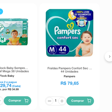
-
F
Flock Baby Sempre
Fraldas Pampers Confort Sec M
M Mega 38 Unidades
44 Unidades
Flock Baby
Pampers
eve
2
e pague
R$
79
,
65
29
,
74
(Cada)
n. por R$
34.99
Comprar
Comprar