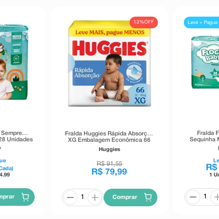
13%
OFF
Leve + Pague 
y Sempre
Fralda 
Fralda Huggies Rápida Absorção
28 Unidades
Sequinha 
XG Embalagem Econômica 66
Unidades
y
Huggies
ue
L
R$
91
,
55
R$
Cada)
R$
79
,
99
4.99
1 U
mprar
Comprar