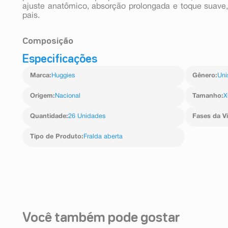
ajuste anatômico, absorção prolongada e toque suave, 
pais.
Composição
Especificações
Cellulose, Sodium Polyacrylate, Polypropylene, Polye
Elásticos.
Marca
:
Huggies
Gênero
:
Uni
Origem
:
Nacional
Tamanho
:
X
Quantidade
:
26 Unidades
Fases da V
Tipo de Produto
:
Fralda aberta
Você também pode gostar