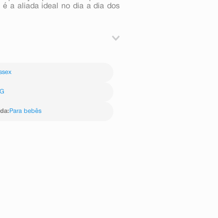
é a aliada ideal no dia a dia dos
thylene, Adesivos Termoplásticos,
ssex
G
ida
:
Para bebês