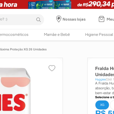
:)
Meu
Nossas lojas
ermocosméticos
Mamãe e Bebê
Higiene Pessoal
Máxima Proteção XG 26 Unidades
Fralda 
Unidade
Huggies
Cód: 
A Fralda Hu
absorção, b
bem-estar 
Selecione o 
XG