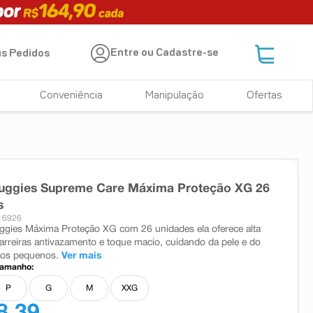
Entre ou Cadastre-se
s Pedidos
Conveniência
Manipulação
Ofertas
Huggies Supreme Care Máxima Proteção XG 26
s
16926
ggies Máxima Proteção XG com 26 unidades ela oferece alta
arreiras antivazamento e toque macio, cuidando da pele e do
dos pequenos.
Ver mais
tamanho:
P
G
M
XXG