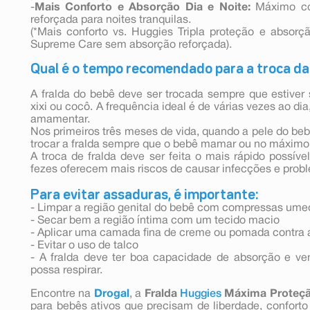
-
Mais Conforto e Absorção Dia e Noite:
Máximo con
reforçada para noites tranquilas.
(*Mais conforto vs. Huggies Tripla proteção e absorç
Supreme Care sem absorção reforçada).
Qual é o tempo recomendado para a troca da
A fralda do bebê deve ser trocada sempre que estiver s
xixi ou cocô. A frequência ideal é de várias vezes ao di
amamentar.
Nos primeiros três meses de vida, quando a pele do be
trocar a fralda sempre que o bebê mamar ou no máximo 
A troca de fralda deve ser feita o mais rápido possíve
fezes oferecem mais riscos de causar infecções e prob
Para evitar assaduras, é importante:
- Limpar a região genital do bebê com compressas um
- Secar bem a região íntima com um tecido macio
- Aplicar uma camada fina de creme ou pomada contra a
- Evitar o uso de talco
- A fralda deve ter boa capacidade de absorção e ve
possa respirar.
Encontre na
Drogal
, a
Fralda
Huggies
Máxima Proteçã
para bebês ativos que precisam de liberdade, confort