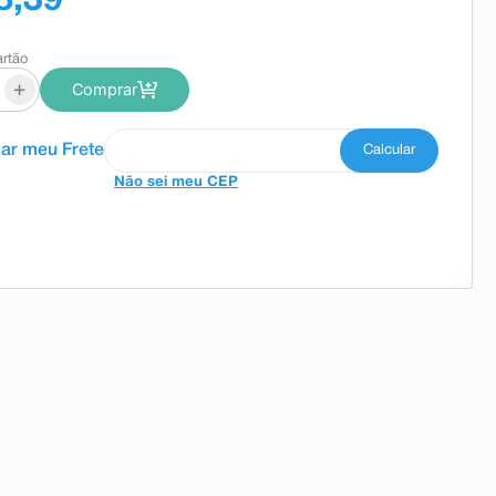
8,39
artão
+
Comprar
Não sei meu CEP