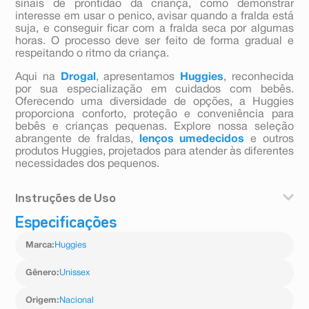
sinais de prontidão da criança, como demonstrar
interesse em usar o penico, avisar quando a fralda está
suja, e conseguir ficar com a fralda seca por algumas
horas. O processo deve ser feito de forma gradual e
respeitando o ritmo da criança.
Aqui na
Drogal
, apresentamos
Huggies
, reconhecida
por sua especialização em cuidados com bebês.
Oferecendo uma diversidade de opções, a Huggies
proporciona conforto, proteção e conveniência para
bebês e crianças pequenas. Explore nossa seleção
abrangente de fraldas,
lenços umedecidos
e outros
produtos Huggies, projetados para atender às diferentes
necessidades dos pequenos.
Instruções de Uso
Especificações
Troque a fralda sempre que necessário, especialmente
após as mamadas ou antes de dormir. Para melhor
Marca
:
Huggies
desempenho, certifique-se de que a fralda esteja bem
ajustada ao corpo do bebê.
Gênero
:
Unissex
Origem
:
Nacional