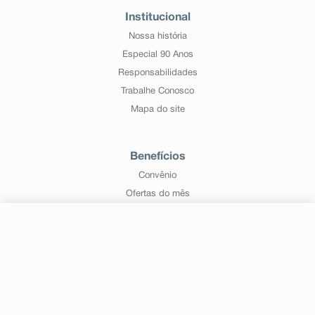
Institucional
Nossa história
Especial 90 Anos
Responsabilidades
Trabalhe Conosco
Mapa do site
Benefícios
Convênio
Ofertas do mês
Farmácia popular
R$ 115,35
-
+
Comprar
Serviços
Em
3
x
R$ 38,45
Bulário Anvisa
Nossas Lojas
Programa de Relacionamento Drogal Mais