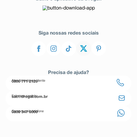
Siga nossas redes sociais
Precisa de ajuda?
Atendimento ao cliente
0800 771 2120
Entre em contato
sac@drogal.com.br
Compre pelo telefone
0800 347 0000