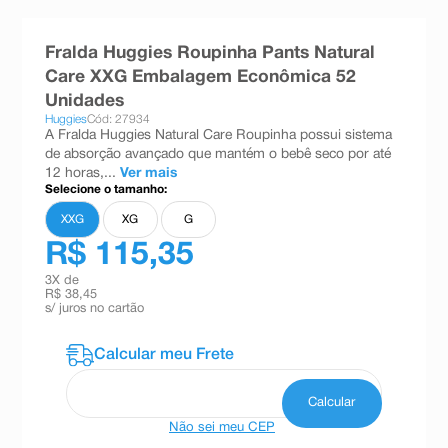
8
º
teste gravidez
Fralda Huggies Roupinha Pants Natural
9
º
esmalte
Care XXG Embalagem Econômica 52
10
º
absorvente
Unidades
Huggies
Cód: 27934
A Fralda Huggies Natural Care Roupinha possui sistema
de absorção avançado que mantém o bebê seco por até
12 horas,...
Ver mais
Selecione o tamanho:
XXG
XG
G
R$ 115,35
3
X de
R$ 38,45
s/ juros no cartão
Não sei meu CEP