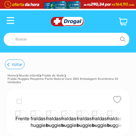
Buscar
TERMOS MAIS BUSCADOS
Voltar
1
º
fralda
Mundo Infantil
Fralda de Vestir
2
º
pampers confort sec max
Fralda Huggies Roupinha Pants Natural Care XXG Embalagem Econômica 52
Unidades
3
º
dipirona
4
º
lenço umedecido
5
º
tadalafila
6
º
desodorante
7
º
minoxidil