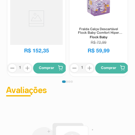
Fralda Pampers Pants Ajuste
Fralda Calça Descartável
Total XXXG 66 Unidades
Flock Baby Comfort Hiper
XXG 48 Unidades
Pampers
Flock Baby
R$
72
,
99
R$
152
,
35
R$
59
,
99
Comprar
Comprar
Avaliações