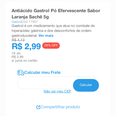
8
º
teste gravidez
Antiácido Gastrol Pó Efervescente Sabor
9
º
absorvente
Laranja Sachê 5g
Gastrol
Cód: 17907
10
º
shampoo
Gastrol é um medicamento que atua no combate da
hiperacidez gástrica e dos desconfortos de ordem
gastroduodenal.
Ver mais
R$ 4,13
R$ 2,99
28
% OFF
1
X de
R$ 2,99
s/ juros no cartão
Não sei meu CEP
Compartilhar produto