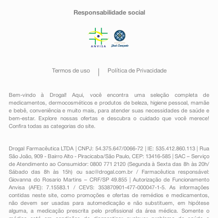
Responsabilidade social
Termos de uso
Política de Privacidade
Bem-vindo à Drogal! Aqui, você encontra uma seleção completa de
medicamentos
,
dermocosméticos e produtos de beleza
,
higiene pessoal
,
mamãe
e bebê
,
conveniência
e muito mais, para atender suas necessidades de saúde e
bem-estar. Explore nossas ofertas e descubra o cuidado que você merece!
Confira todas as categorias do site.
Drogal Farmacêutica LTDA | CNPJ: 54.375.647/0066-72 | IE: 535.412.860.113 | Rua
São João, 909 - Bairro Alto - Piracicaba/São Paulo, CEP: 13416-585 | SAC – Serviço
de Atendimento ao Consumidor: 0800 771 2120 (Segunda à Sexta das 8h às 20h/
Sábado das 8h às 15h) ou
sac@drogal.com.br
/ Farmacêutica responsável:
Giovanna do Rosario Martins – CRF/SP 49.855 | Autorização de Funcionamento
Anvisa (AFE): 7.15583.1 / CEVS: 353870901-477-000047-1-5. As informações
contidas neste site, como promoções e ofertas de remédios e medicamentos,
não devem ser usadas para automedicação e não substituem, em hipótese
alguma, a medicação prescrita pelo profissional da área médica. Somente o