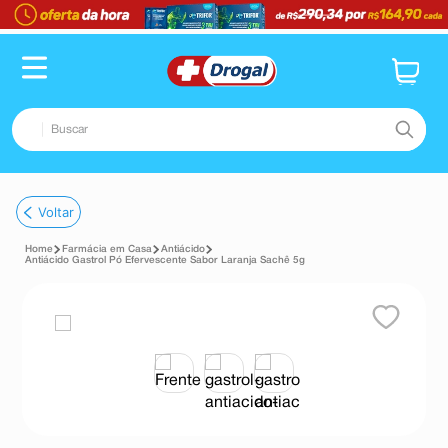
Buscar
TERMOS MAIS BUSCADOS
Voltar
1
º
fralda
Farmácia em Casa
Antiácido
2
º
dipirona
Antiácido Gastrol Pó Efervescente Sabor Laranja Sachê 5g
3
º
lenço umedecido
4
º
tadalafila
5
º
minoxidil
6
º
desodorante
7
º
esmalte