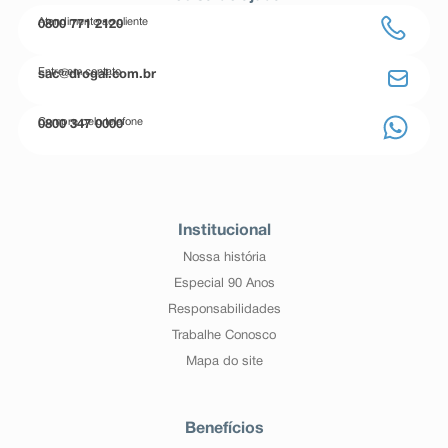
Atendimento ao cliente
0800 771 2120
Entre em contato
sac@drogal.com.br
Compre pelo telefone
0800 347 0000
Institucional
Nossa história
Especial 90 Anos
Responsabilidades
Trabalhe Conosco
Mapa do site
Benefícios