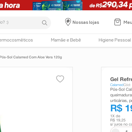
:)
Meu
Nossas lojas
ermocosméticos
Mamãe e Bebê
Higiene Pessoal
 Pós-Sol Calamed Com Aloe Vera 120g
Gel Refr
Calamed
Cód:
Pós-Sol Cal
queimaduras
urticárias, 
R$ 1
1
X de
R$ 19,25
s/ juros no c