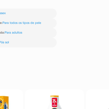
ssex
e
:
Para todos os tipos de pele
ida
:
Para adultos
Pós sol