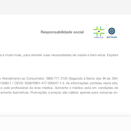
Responsabilidade social
ia
e muito mais, para atender suas necessidades de saúde e bem-estar. Explore
o de Atendimento ao Consumidor: 0800 771 2120 (Segunda à Sexta das 8h às 20h/
.15583.1 / CEVS: 353870901-477-000047-1-5. As informações contidas neste site,
a pelo profissional da área médica. Somente o médico está em condições de
eramente ilustrativas. Promoções e preços são válidos apenas para compras on-