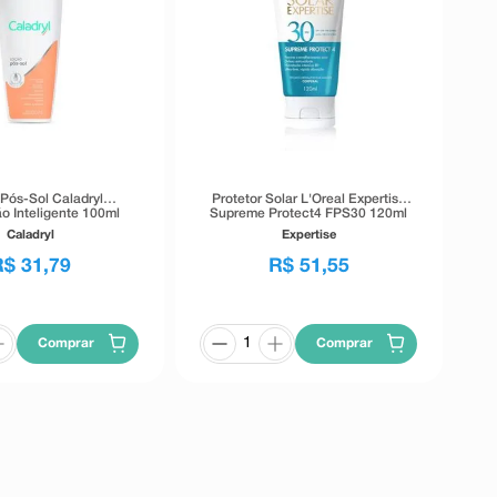
Pós-Sol Caladryl
Protetor Solar L'Oreal Expertise
o Inteligente 100ml
Supreme Protect4 FPS30 120ml
Caladryl
Expertise
R$
31
,
79
R$
51
,
55
Comprar
Comprar