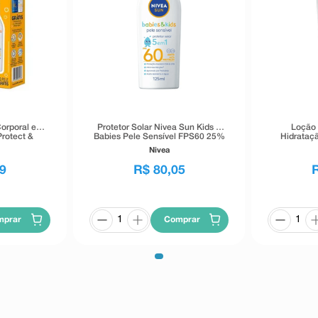
Corporal e
Protetor Solar Nivea Sun Kids &
Loção 
Protect &
Babies Pele Sensível FPS60 25%
Hidrataçã
 + Protetor
de Desconto 125ml
Nivea
 Sun Babies
S60 100ml
9
R$
80
,
05
mprar
Comprar