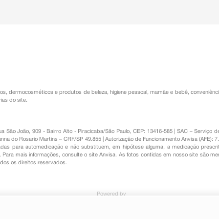
os
,
dermocosméticos e produtos de beleza
,
higiene pessoal
,
mamãe e bebê
,
conveniênc
ias do site.
Rua São João, 909 - Bairro Alto - Piracicaba/São Paulo, CEP: 13416-585 | SAC – Serviç
nna do Rosario Martins – CRF/SP 49.855 | Autorização de Funcionamento Anvisa (AFE): 7
s para automedicação e não substituem, em hipótese alguma, a medicação prescrit
Para mais informações, consulte o site Anvisa. As fotos contidas em nosso site são m
Todos os direitos reservados.
Powered by
d Com Aloe Vera 120g