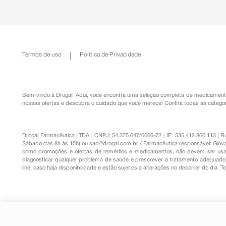
Termos de uso
Política de Privacidade
Bem-vindo à Drogal! Aqui, você encontra uma seleção completa de
medicament
nossas ofertas e descubra o cuidado que você merece!
Confira todas as categor
Drogal Farmacêutica LTDA | CNPJ: 54.375.647/0066-72 | IE: 535.412.860.113 | 
Sábado das 8h às 15h) ou
sac@drogal.com.br
/ Farmacêutica responsável: Giova
como promoções e ofertas de remédios e medicamentos, não devem ser usada
diagnosticar qualquer problema de saúde e prescrever o tratamento adequado. 
line, caso haja disponibilidade e estão sujeitos a alterações no decorrer do dia. 
Gel Refrescante Pós-Sol Calame