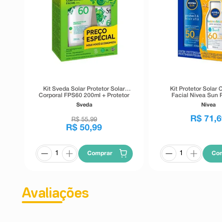
Kit Sveda Solar Protetor Solar
Kit Protetor Solar 
Corporal FPS60 200ml + Protetor
Facial Nivea Sun 
Solar Facial FPS60 50ml
Hidrata FPS50 200ml
Sveda
Nivea
Solar Corporal Nivea
& Kids 5 em 1 FP
R$
71
,
6
R$
55
,
99
R$
50
,
99
Comprar
Co
Avaliações