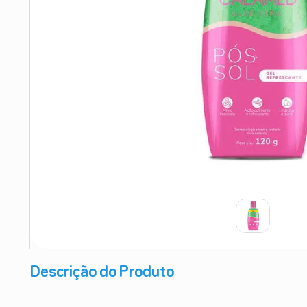
9
º
esmalte
10
º
absorvente
Descrição do Produto