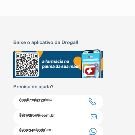
Baixe o aplicativo da Drogal!
Precisa de ajuda?
Atendimento ao cliente
0800 771 2120
Entre em contato
sac@drogal.com.br
Compre pelo telefone
0800 347 0000