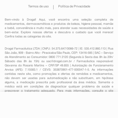
Termos de uso
Política de Privacidade
Bem-vindo à Drogal! Aqui, você encontra uma seleção completa de
medicamentos
,
dermocosméticos e produtos de beleza
,
higiene pessoal
,
mamãe
e bebê
,
conveniência
e muito mais, para atender suas necessidades de saúde e
bem-estar. Explore nossas ofertas e descubra o cuidado que você merece!
Confira todas as categorias do site.
Drogal Farmacêutica LTDA | CNPJ: 54.375.647/0066-72 | IE: 535.412.860.113 | Rua
São João, 909 - Bairro Alto - Piracicaba/São Paulo, CEP: 13416-585 | SAC – Serviço
de Atendimento ao Consumidor: 0800 771 2120 (Segunda à Sexta das 8h às 20h/
Sábado das 8h às 15h) ou
sac@drogal.com.br
/ Farmacêutica responsável:
Giovanna do Rosario Martins – CRF/SP 49.855 | Autorização de Funcionamento
Anvisa (AFE): 7.15583.1 / CEVS: 353870901-477-000047-1-5. As informações
contidas neste site, como promoções e ofertas de remédios e medicamentos,
não devem ser usadas para automedicação e não substituem, em hipótese
alguma, a medicação prescrita pelo profissional da área médica. Somente o
médico está em condições de diagnosticar qualquer problema de saúde e
prescrever o tratamento adequado. Para mais informações, consulte o site
Anvisa. As fotos contidas em nosso site são meramente ilustrativas. Promoções e
preços são válidos apenas para compras on-line, caso haja disponibilidade e
estão sujeitos a alterações no decorrer do dia. Todos os direitos reservados.
-
+
Comprar
Powered by