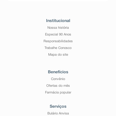
Populações especiais
Insuficiência renal
Existe informação limitada disponível quanto ao uso de
Institucional
glimepirida na insuficiência renal. Pacientes com
Nossa história
insuficiência da função renal podem ser mais sensíveis
aos efeitos hipoglicemiantes deste medicamento.
Especial 90 Anos
População Pediátrica
Responsabilidades
Os dados são insuficientes para recomendar a
Trabalhe Conosco
utilização de glimepirida.
Mapa do site
Este medicamento não deve ser mastigado.
Benefícios
Convênio
Ofertas do mês
Farmácia popular
Serviços
Bulário Anvisa