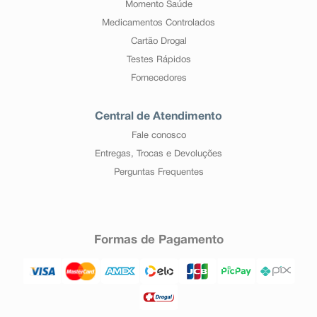
Momento Saúde
Informe ao seu médico, cirurgião-dentista ou
farmacêutico o aparecimento de reações indesejáveis
Medicamentos Controlados
pelo uso do medicamento. Informe também à empresa
Cartão Drogal
através do seu serviço de atendimento.
Testes Rápidos
Fornecedores
Central de Atendimento
Fale conosco
Entregas, Trocas e Devoluções
Perguntas Frequentes
Formas de Pagamento