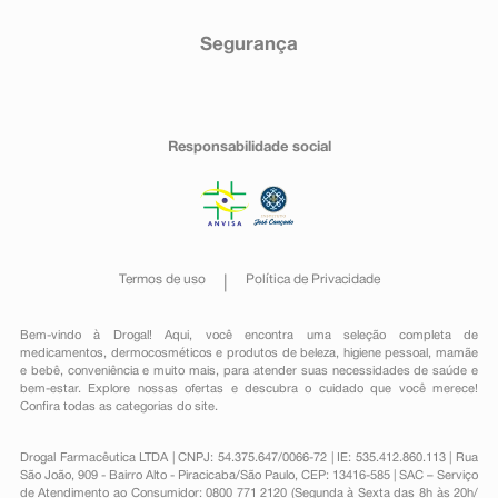
Segurança
Responsabilidade social
Termos de uso
Política de Privacidade
Bem-vindo à Drogal! Aqui, você encontra uma seleção completa de
medicamentos
,
dermocosméticos e produtos de beleza
,
higiene pessoal
,
mamãe
e bebê
,
conveniência
e muito mais, para atender suas necessidades de saúde e
bem-estar. Explore nossas ofertas e descubra o cuidado que você merece!
Confira todas as categorias do site.
Drogal Farmacêutica LTDA | CNPJ: 54.375.647/0066-72 | IE: 535.412.860.113 | Rua
São João, 909 - Bairro Alto - Piracicaba/São Paulo, CEP: 13416-585 | SAC – Serviço
de Atendimento ao Consumidor: 0800 771 2120 (Segunda à Sexta das 8h às 20h/