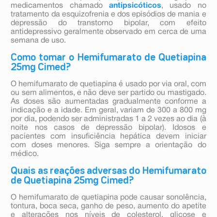
medicamentos chamado
antipsicóticos
, usado no
tratamento da esquizofrenia e dos episódios de mania e
depressão do transtorno bipolar, com efeito
antidepressivo geralmente observado em cerca de uma
semana de uso.
Como tomar o Hemifumarato de Quetiapina
25mg Cimed?
O hemifumarato de quetiapina é usado por via oral, com
ou sem alimentos, e não deve ser partido ou mastigado.
As doses são aumentadas gradualmente conforme a
indicação e a idade. Em geral, variam de 300 a 800 mg
por dia, podendo ser administradas 1 a 2 vezes ao dia (à
noite nos casos de depressão bipolar). Idosos e
pacientes com insuficiência hepática devem iniciar
com doses menores. Siga sempre a orientação do
médico.
Quais as reações adversas do Hemifumarato
de Quetiapina 25mg Cimed?
O hemifumarato de quetiapina pode causar sonolência,
tontura, boca seca, ganho de peso, aumento do apetite
e alterações nos níveis de colesterol, glicose e