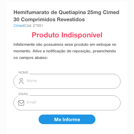
8
º
teste gravidez
Hemifumarato de Quetiapina 25mg Cimed
9
º
esmalte
30 Comprimidos Revestidos
Cimed
Cód: 27951
10
º
absorvente